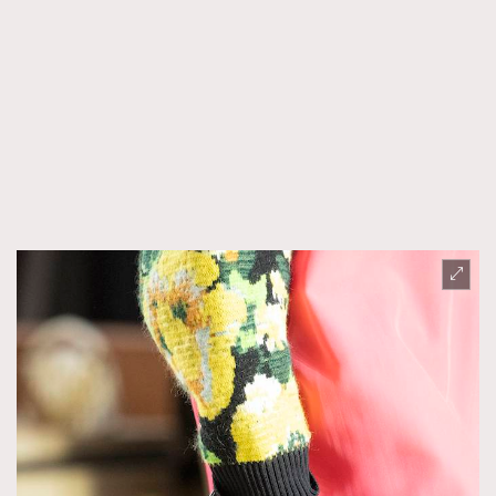
FigaroTalk
48
FigaroWatch
83
Grooming&Fitness
38
HommesFashion
2
HommeStyle
132
NoBagNoLife
349
People
53
#FigaroIssue 專訪陳漢娜Hanna與Takuro｜模特
TheFrenchWay
145
情侶談愛情
VAxChowSangSang
4
WatchesWonder&Beyond
21
WatchesWonder&Beyond
1
向ChanelN°5致敬
1
大時代小事情
42
時尚熱話
537
時尚配飾
297