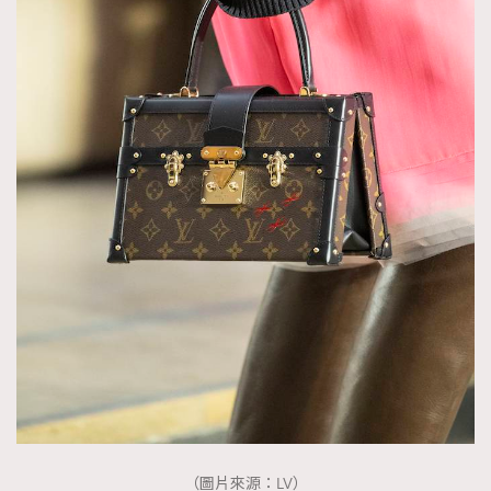
時裝心理學
2
當巨蟹座遇上處女座 Tyson Yoshi x 林家謙
煲劇日常
334
玩物壯志
1
本人已詳閱並同意遵守本文列明條款及細則。 請瀏覽
(
nmg.com.hk/privacy
) 閱讀本公司的私隱政策聲明。
本人願意接收新傳媒集團的最新消息及其他宣傳資訊，本人同意
新傳媒集團使用本人的個人資料於任何推廣用途。
（圖片來源：LV）