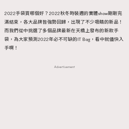
TRENDING
2022手袋買哪個好？2022秋冬時裝週的實體show剛剛完
#FigaroExhibition 群星力撐MF X Leung Mo《See
AFrenchMind
3
滿結束，各大品牌皆強勢回歸，出現了不少吸睛的新品！
You In My Dream》展覽
DressLikeAParisienne
1
而我們從中挑選了多個品牌最新在天橋上發布的新款手
EmpowerF
103
袋，為大家預測2022年必不可缺的IT Bag，看中就儘快入
FashionWeek
191
手啊！
FigaroAesthetic
308
FigaroAstrology
415
Advertisement
FigaroBeauty
424
FigaroBeautyRitual
7
FigaroCeleb
547
#FigaroExhibition Wyman 揭曉 Figaro Exhibition
FigaroCinéma
281
第二站！
FigaroDigitalCover
17
FigaroExhibition
12
FigaroExpert
1