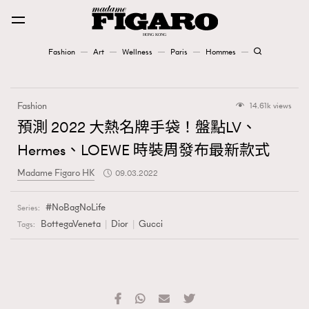
Fashion
Art
Wellness
Paris
Hommes
Fashion
Fashion
14.61k views
Art
預測 2022 大熱名牌手袋！盤點LV、
Hermes、LOEWE 時裝周發布最新款式
Wellness
Madame Figaro HK
09.03.2022
Karena Lam is On Our Cover
NoBagNoLife
Series:
Paris
BottegaVeneta
Dior
Gucci
Tags:
Hommes