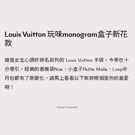
FigaroFrancais
41
FigaroGadget
1
FigaroHealth
647
Louis Vuitton 玩味monogram盒子新花
FigaroHub
128
款
FigaroIcon
68
法國五月French May專訪四位香港文藝代表
FigaroInsight
156
總是女生心頭好排名前列的 Louis Vuitton 手袋，今季也十
FigaroIssue
271
分吸引，經典的香檳袋Noe、小盒子Petite Malle、Loop半
FigaroJewellery
87
月包都有了新變化。請馬上看看以下新款哪個是你的最愛
FigaroLifestyle
230
吧！
FigaroLove
89
FigaroMasterclass
20
Advertisement
FigaroMusic
90
FigaroStyle
89
#FigaroIssue 容祖兒封面專訪｜追逐歌手夢
FigaroSubculture
14