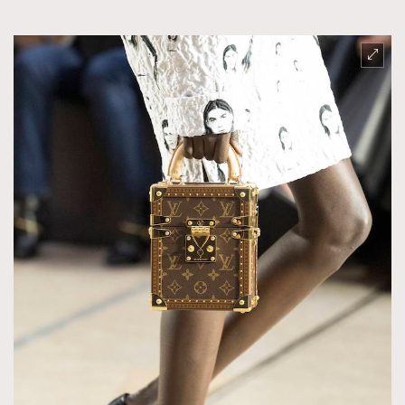
About us
Collaboration Opportunity
Disclaimer
Privacy
New Media Group
|
Madame Figaro editions:
France
|
Greece
|
Japan
|
Portugal
|
Spain