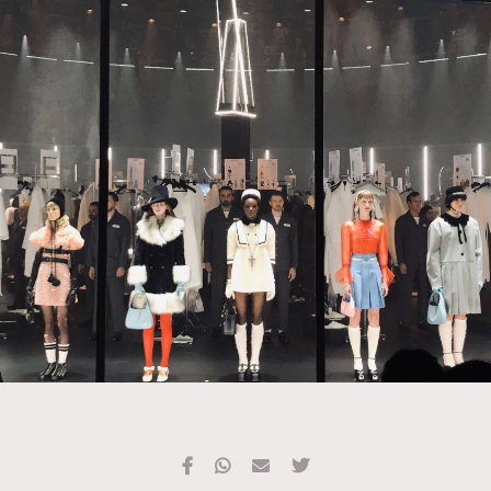
TRENDING
#FigaroExhibition 群星力撐MF X Leung Mo《See
AFrenchMind
3
You In My Dream》展覽
DressLikeAParisienne
1
EmpowerF
103
FashionWeek
191
FigaroAesthetic
308
FigaroAstrology
416
FigaroBeauty
424
FigaroBeautyRitual
7
FigaroCeleb
547
#FigaroExhibition Wyman 揭曉 Figaro Exhibition
FigaroCinéma
281
第二站！
FigaroDigitalCover
17
FigaroExhibition
12
FigaroExpert
1