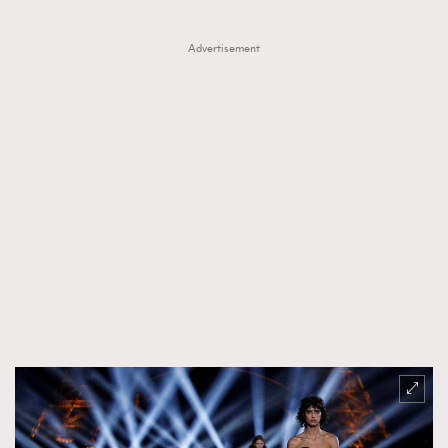
Advertisement
TRENDING
AFrenchMind
DressLikeAParisienne
EmpowerF
FashionWeek
FigaroAesthetic