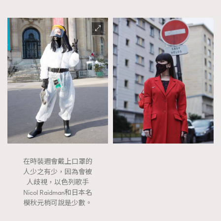
在時裝週會戴上口罩的
人少之有少，因為會被
人歧視，以色列歌手
Nicol Raidman和日本名
模秋元梢可說是少數。