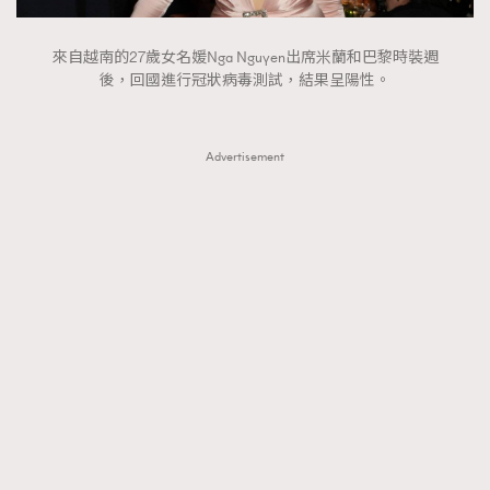
時裝心理學
2
當巨蟹座遇上處女座 Tyson Yoshi x 林家謙
來自越南的27歲女名媛Nga Nguyen出席米蘭和巴黎時裝週
煲劇日常
334
後，回國進行冠狀病毒測試，結果呈陽性。
玩物壯志
1
Advertisement
本人已詳閱並同意遵守本文列明條款及細則。 請瀏覽
(
nmg.com.hk/privacy
) 閱讀本公司的私隱政策聲明。
本人願意接收新傳媒集團的最新消息及其他宣傳資訊，本人同意
新傳媒集團使用本人的個人資料於任何推廣用途。