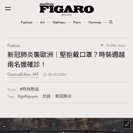
Fashion
Art
Wellness
Paris
Hommes
Fashion
Fashion
70.96k views
Art
新冠肺炎襲歐洲｜堅拒戴口罩？時裝週越
南名媛確診！
Wellness
CentralEditor_MF
09.03.2020
Karena Lam is On Our Cover
時尚熱話
Series:
Paris
NgaNguyen
抗疫
新冠肺炎
Tags:
Hommes