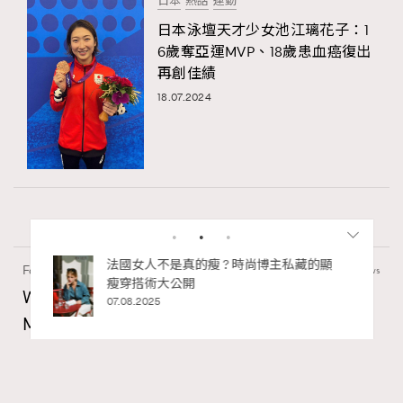
日本
熱話
運動
日本泳壇天才少女池江璃花子：1
6歲奪亞運MVP、18歲患血癌復出
再創佳績
18.07.2024
私藏的顯
別再用酒精消毒皮革！6個清潔手袋小技
Fashion
130 views
巧，讓你更愛惜你的手袋
Watches and Wonders 2026: CHANEL全新
02.06.2025
Mademoiselle Privé Bouton Lion獅子系列戒指
錶與長頸鏈錶
Maria Leung
06.08.2026