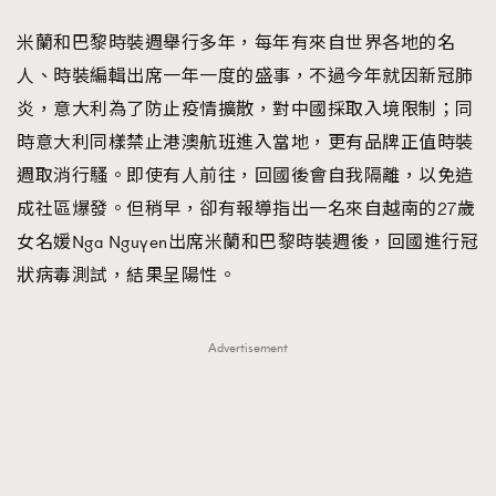
FigaroFrancais
41
米蘭和巴黎時裝週舉行多年，每年有來自世界各地的名
FigaroGadget
1
人、時裝編輯出席一年一度的盛事，不過今年就因新冠肺
FigaroHealth
647
炎，意大利為了防止疫情擴散，對中國採取入境限制；同
FigaroHub
128
時意大利同樣禁止港澳航班進入當地，更有品牌正值時裝
FigaroIcon
68
週取消行騷。即使有人前往，回國後會自我隔離，以免造
法國五月French May專訪四位香港文藝代表
FigaroInsight
156
成社區爆發。但稍早，卻有報導指出一名來自越南的27歲
FigaroIssue
271
女名媛Nga Nguyen出席米蘭和巴黎時裝週後，回國進行冠
FigaroJewellery
87
狀病毒測試，結果呈陽性。
FigaroLifestyle
230
FigaroLove
89
Advertisement
FigaroMasterclass
20
FigaroMusic
90
FigaroStyle
89
#FigaroIssue 容祖兒封面專訪｜追逐歌手夢
FigaroSubculture
14