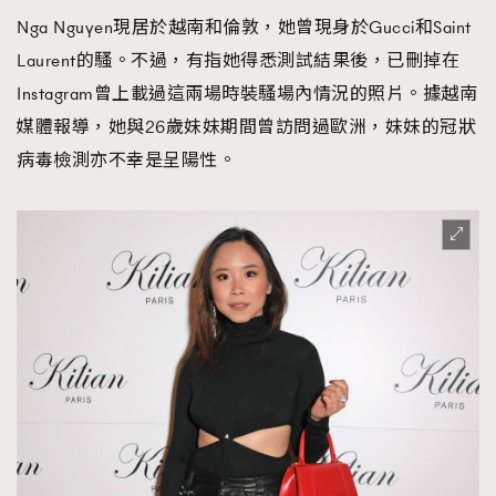
Nga Nguyen現居於越南和倫敦，她曾現身於Gucci和Saint
About us
Collaboration Opportunity
Disclaimer
Privacy
Laurent的騷。不過，有指她得悉測試結果後，已刪掉在
New Media Group
|
Madame Figaro editions:
France
|
Greece
|
Japan
|
Portugal
|
Spain
Instagram曾上載過這兩場時裝騷場內情況的照片。據越南
媒體報導，她與26歲妹妹期間曾訪問過歐洲，妹妹的冠狀
病毒檢測亦不幸是呈陽性。