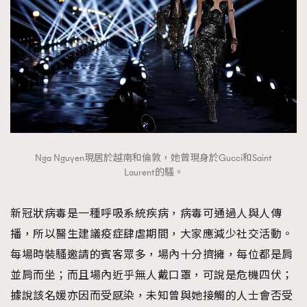
Nga Nguyen現居於越南和倫敦，她曾現身於Gucci和Saint
Laurent的騷。
新冠狀病毒是一種呼吸系統疾病，病毒可通過人與人傳
播，所以醫生建議疫症肆虐期間，大家應減少社交活動。
每場時裝騷邀請的賓客眾多，場內十分擠擁，每位都是肩
並肩而坐；而且場內近乎無人戴口罩，可說是危機四伏；
據說該名媛亦因而受感染，未知曾與她接觸的人士會否受