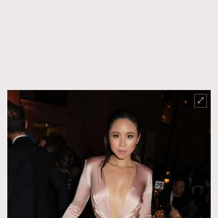
FigaroTalk
48
FigaroWatch
83
Grooming&Fitness
38
HommesFashion
2
HommeStyle
132
NoBagNoLife
349
People
53
#FigaroIssue 專訪陳漢娜Hanna與Takuro｜模特
TheFrenchWay
145
情侶談愛情
VAxChowSangSang
4
WatchesWonder&Beyond
21
WatchesWonder&Beyond
1
向ChanelN°5致敬
1
大時代小事情
42
時尚熱話
537
時尚配飾
297