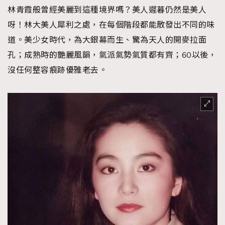
林青霞般曾經美麗到這種境界嗎？美人遲暮仍然是美人
呀！林大美人犀利之處，在每個階段都能散發出不同的味
道。美少女時代，為大銀幕而生、驚為天人的開麥拉面
孔；成熟時的艷麗風韻，氣派氣勢氣質都有齊；60以後，
沒任何整容痕跡優雅老去。