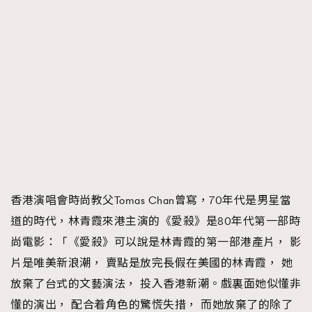
香港演唱會時尚教父Tomas Chan曾寫，70年代是男星當
道的時代，林青霞來港主演的《愛殺》是80年代第一部時
尚電影：「《愛殺》可以說是林青霞的第一部港產片， 影
片是唯美新浪潮， 賣點是放完長假在美國的林青霞， 她
放棄了台式的文藝演法， 投入香港新潮。戲裏面她似懂非
懂的演出， 配合着角色的驚慌失措， 而她放棄了的除了