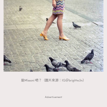
是Missoni 吧？（圖片來源：IG＠brigitte.lin）
Advertisement