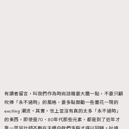
AFrenchMind
DressLikeAParisienne
EmpowerF
FashionWeek
FigaroAesthetic
有讀者留言，叫我們作為時尚誌雜要大膽一點，不要只顧
吹捧「永不過時」的風格，要多點鼓勵一些曇花一現的
exciting 潮流。其實，世上並沒有真的太多「永不過時」
的東西，即使是70、80年代那些元素，都是到了近年才
靠一眾設計師不斷在天橋向我們洗腦才得以回歸。扯遠