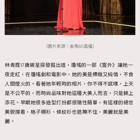
（圖片來源：金馬60直播）
林青霞17歲被星探發掘出道，瓊瑤的一部《窗外》讓她一
夜走紅，在瓊瑤劇和電影中，她的美是標緻又純情，不食
人間煙火的。看著她年輕時的相片，你不得不感嘆，上天
是不公平的，而時尚品味對她這種大美人而言，只是錦上
添花。早期她很多造型打扮都很隨性簡單，有這樣的絕世
美貌撐着，格子襯衫、條紋衫也遮掩不住，美麗就是美
麗。