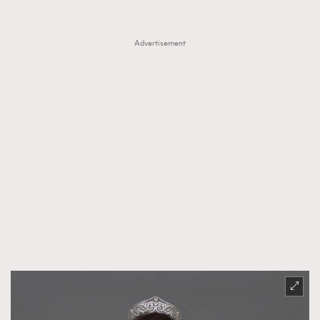
FigaroTalk
48
FigaroWatch
83
Advertisement
Grooming&Fitness
38
HommesFashion
2
HommeStyle
132
NoBagNoLife
349
People
53
#FigaroIssue 專訪陳漢娜Hanna與Takuro｜模特
TheFrenchWay
145
情侶談愛情
VAxChowSangSang
4
WatchesWonder&Beyond
21
WatchesWonder&Beyond
1
向ChanelN°5致敬
1
大時代小事情
42
時尚熱話
537
時尚配飾
297