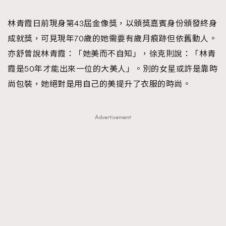
TRENDING
林青霞日前現身第43屆金像獎，以頒獎嘉賓身份頒發終身
#FigaroExhibition 群星力撐MF X Leung Mo《See
AFrenchMind
3
成就獎，可見現年70歲的她需要有歲月痕跡但依舊動人。
You In My Dream》展覽
DressLikeAParisienne
1
亦舒曾說林青霞：「她美而不自知」，徐克則說：「林青
EmpowerF
103
霞是50年才能出來一位的大美人」。別的女星或許是靠時
FashionWeek
191
尚包裝，她絕對是用自己的美提升了衣服的時尚。
FigaroAesthetic
308
FigaroAstrology
416
Advertisement
FigaroBeauty
424
FigaroBeautyRitual
7
FigaroCeleb
547
#FigaroExhibition Wyman 揭曉 Figaro Exhibition
FigaroCinéma
281
第二站！
FigaroDigitalCover
17
FigaroExhibition
12
FigaroExpert
1