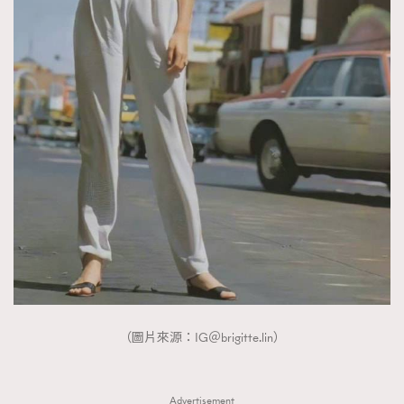
（圖片來源：IG＠brigitte.lin）
TRENDING
Advertisement