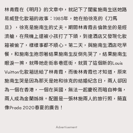
林青霞在《明月》的文章中，就記下了閨蜜施南生送她路
易威登化妝箱的故事：1985年，她在拍徐克的《刀馬
旦》，徐克是施南生的丈夫。期間林青霞去倫敦坐的是經
濟艙，在飛機上還被小孩打了下頭，到達酒店又發現化妝
箱被偷了，樣樣事都不順心。第二天，與施南生酒店吃早
餐，和施南生抱怨著結果施南生反倒先哭了，結果施南生
眼淚一擦，就帶她走街串巷逛街，就買了這個新的Louis
Vuitton化妝箱送給了林青霞，而後林青霞也才知道，原來
施南生哭是因為那天是她和徐克的結婚紀念日，兩人卻因
為一個在香港，一個在英國，無法一起慶祝而暗自神傷，
兩人成為金蘭姊妹。配圖是一張林施兩人的旅行照，簡直
像Prada 2020春夏的廣告！
Advertisement