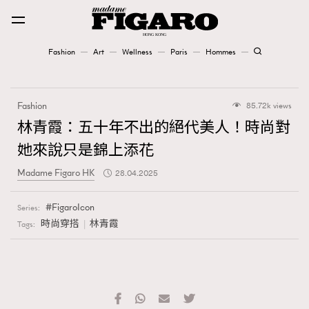
Fashion
Art
Wellness
Paris
Hommes
Fashion
Fashion
85.72k views
Art
林青霞：五十年不出的絕代美人！時尚對
她來說只是錦上添花
Wellness
Madame Figaro HK
28.04.2025
Karena Lam is On Our Cover
FigaroIcon
Series:
Paris
時尚穿搭
林青霞
Tags:
Hommes