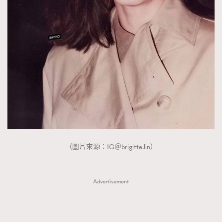
（圖片來源：IG＠brigitte.lin）
Advertisement