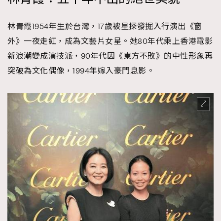
About us
Collaboration Opportunity
Disclaimer
Privacy
林青霞1954年生於台灣，17歲被星探發掘入行演出《窗
New Media Group
|
Madame Figaro editions:
France
|
Greece
|
Japan
|
Portugal
|
Spain
外》一夜走紅，成為文藝片女星。她80年代乘上香港電影
新浪潮變成演技派，90年代因《東方不敗》的中性形象再
突破為文化偶像，1994年嫁入豪門息影。