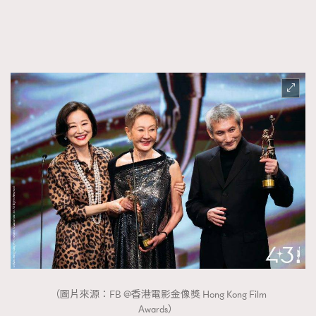
FigaroFrancais
41
FigaroGadget
1
FigaroHealth
647
FigaroHub
128
FigaroIcon
68
法國五月French May專訪四位香港文藝代表
FigaroInsight
156
FigaroIssue
271
FigaroJewellery
87
FigaroLifestyle
230
FigaroLove
89
FigaroMasterclass
20
FigaroMusic
90
FigaroStyle
89
#FigaroIssue 容祖兒封面專訪｜追逐歌手夢
（圖片來源：FB @香港電影金像獎 Hong Kong Film
FigaroSubculture
14
Awards）