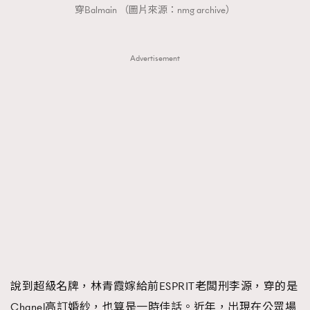
穿Balmain （圖片來源：nmg archive）
Advertisement
說到超級名牌，林青霞嫁給前ESPRIT老闆刑李源，穿的是
Chanel高訂婚紗，也算是一時佳話。近年，出現在公眾場