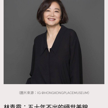
時裝心理學
2
當巨蟹座遇上處女座 Tyson Yoshi x 林家謙
煲劇日常
334
玩物壯志
1
本人已詳閱並同意遵守本文列明條款及細則。 請瀏覽
(
nmg.com.hk/privacy
) 閱讀本公司的私隱政策聲明。
本人願意接收新傳媒集團的最新消息及其他宣傳資訊，本人同意
新傳媒集團使用本人的個人資料於任何推廣用途。
（圖片來源：IG @HONGKONGPLACEMUSEUM）
林青霞：五十年不出的絕世美貌