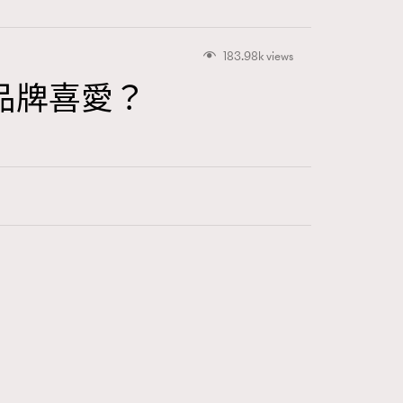
183.98k views
品牌喜愛？
416
FigaroAstrology
424
FigaroBeauty
7
FigaroBeautyRitual
547
FigaroCeleb
281
FigaroCinéma
17