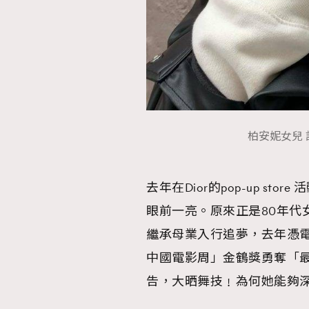
柏安妮女兒 許
去年在Dior的pop-up s
眼前一亮。原來正是80年代女
繼承母業入行追夢，去年憑電
中國電影周」金鶴獎勇奪「最佳
告，大晒舞技﹗為何她能夠