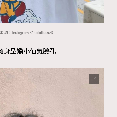
TRENDING
ressLikeAParisienne
Empower
FigaroAesthetic
：Instagram @natalieenyi）
擁身型嬌小仙氣臉孔