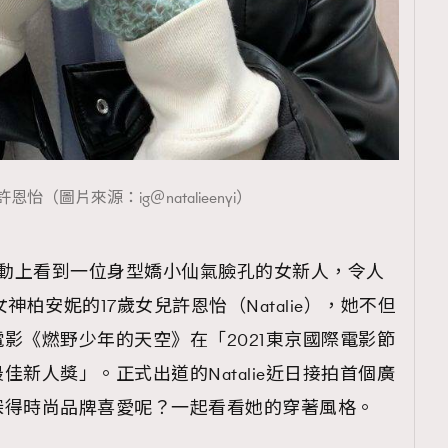
恩怡（圖片來源：ig＠natalieenyi）
tore 活動上看到一位身型嬌小仙氣臉孔的女新人，令人
神柏安妮的17歲女兒許恩怡（Natalie），她不但
影《燃野少年的天空》在「2021東京國際電影節
新人獎」。正式出道的Natalie近日接拍首個廣
深得時尚品牌喜愛呢？一起看看她的穿著風格。