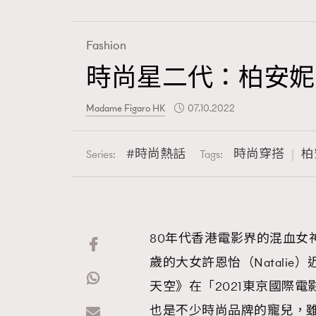
Fashion
時尚星二代：柏安妮
Fashion
Madame Figaro HK
07.10.2022
Art
時尚熱話
時尚穿搭
柏
Series:
Tags:
Wellness
80年代香港電影界的混血女神柏安
歲的大女許恩怡（Natali
Paris
天空》在「2021東京國際
也是不少時尚品牌的寵兒，雖然