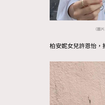
AFrenchMind
D
（圖片來源
柏安妮女兒許恩怡，