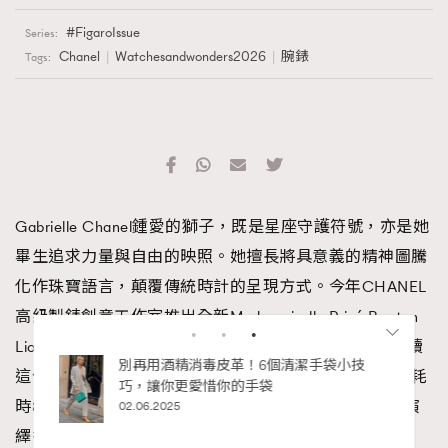
FigaroIssue
Series:
Chanel
Watchesandwonders2026
腕錶
Tags:
Gabrielle Chanel鍾愛的獅子，既是星座守護符號，亦是她
畢生追求力量與自由的映照。她擅長將具意義的精神圖騰
化作珠寶語言，顛覆傳統時計的呈現方式。今年CHANEL
高級製錶創意工作室推出全新Mademoiselle Privé Bouton
Lion系列，巧妙將時間隱藏於華美絕倫的鈕扣內，以延續
這份浪漫的神秘感。系列以經典的黑金配色，凝聚工匠耗
時8小時雕琢的立體獅首與精湛的寶石鑲嵌工藝，完美演
RECOMMENDED
繹香奈兒女士的標誌性美學，盡顯王者威嚴。