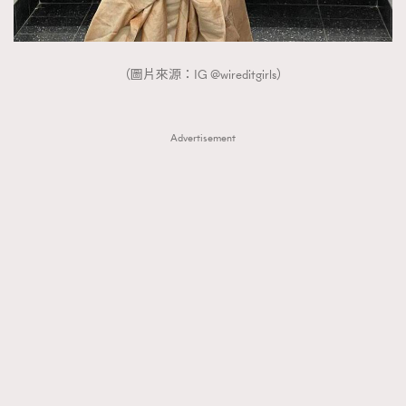
（圖片來源：IG @wireditgirls）
Advertisement