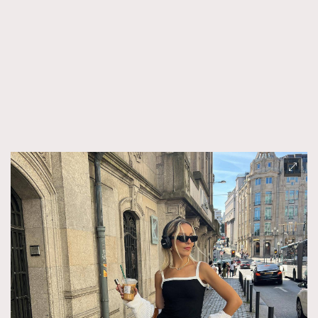
時裝心理學
2
當巨蟹座遇上處女座 Tyson Yoshi x 林家謙
煲劇日常
334
玩物壯志
1
本人已詳閱並同意遵守本文列明條款及細則。 請瀏覽
(
nmg.com.hk/privacy
) 閱讀本公司的私隱政策聲明。
本人願意接收新傳媒集團的最新消息及其他宣傳資訊，本人同意
新傳媒集團使用本人的個人資料於任何推廣用途。