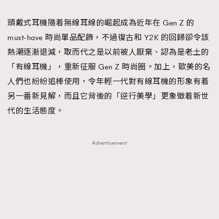
TRENDING
頭戴式耳機隨着無線耳線的崛起成為近年在 Gen Z 的
#FigaroExhibition 群星力撐MF X Leung Mo《See
AFrenchMind
3
must-have 時尚單品配飾，不過復古和 Y2K 的回歸卻令該
You In My Dream》展覽
DressLikeAParisienne
1
熱潮逐漸退減，取而代之是以前被人厭棄、認為是老土的
EmpowerF
103
「有線耳機」，重新征服 Gen Z 時尚圈。加上，歐美的名
FashionWeek
191
人們也紛紛追棒使用，令年輕一代對有線耳機的形象有着
FigaroAesthetic
308
另一番新見解，而且它背後的「逆行美學」更象徵着新世
FigaroAstrology
416
代的生活態度。
FigaroBeauty
424
FigaroBeautyRitual
7
Advertisement
FigaroCeleb
547
#FigaroExhibition Wyman 揭曉 Figaro Exhibition
FigaroCinéma
281
第二站！
FigaroDigitalCover
17
FigaroExhibition
12
FigaroExpert
1