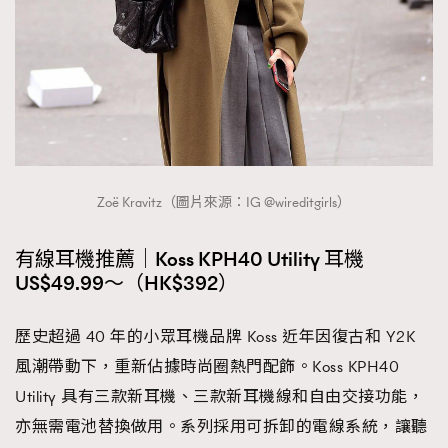
Zoë Kravitz（圖片來源：IG @wireditgirls）
有線耳機推薦｜Koss KPH40 Utility 耳機
US$49.99～（HK$392）
歷史超過 40 年的小眾耳機品牌 Koss 近年因復古和 Y2K
風潮帶動下，重新佔據時尚圈熱門配飾。Koss KPH40
Utility 具有三款新耳機、三款新耳機線和自由交接功能，
亦無需電池替換做用。系列採用可拆卸的電線系統，讓聽