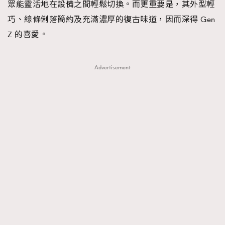
眾能靈活地在設備之間輕鬆切換。而更重要是，其外型輕
巧、線條俐落簡約及充滿濃厚的復古味道，因而深得 Gen
Z 的喜愛。
Advertisement