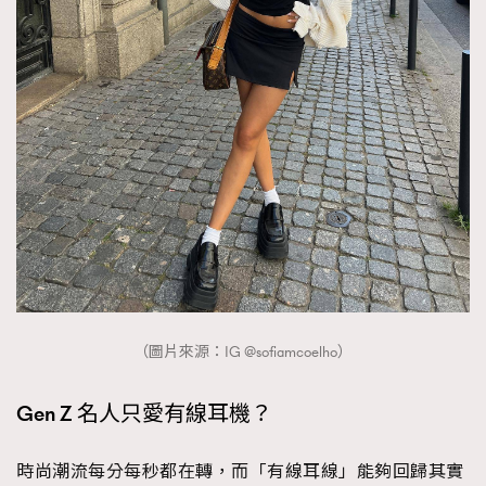
About us
Collaboration Opportunity
Disclaimer
Privacy
New Media Group
|
Madame Figaro editions:
France
|
Greece
|
Japan
|
Portugal
|
Spain
（圖片來源：IG @sofiamcoelho）
Gen Z 名人只愛有線耳機？
時尚潮流每分每秒都在轉，而「有線耳線」能夠回歸其實