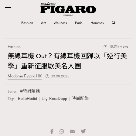
Fashion
Art
Wellness
Paris
Hommes
Fashion
Fashion
16.74k views
Art
無線耳機 Out？有線耳機回歸以「逆行美
學」重新征服歐美名人圈
Wellness
Madame Figaro HK
30.08.2023
Karena Lam is On Our Cover
時尚熱話
Series:
Paris
BellaHadid
Lily-RoseDepp
時尚配飾
Tags:
Hommes