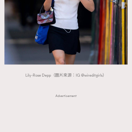
Lily-Rose Depp（圖片來源：IG @wireditgirls）
Advertisement