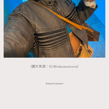
FigaroTalk
48
FigaroWatch
83
Grooming&Fitness
38
HommesFashion
2
HommeStyle
132
NoBagNoLife
349
People
53
#FigaroIssue 專訪陳漢娜Hanna與Takuro｜模特
TheFrenchWay
145
情侶談愛情
VAxChowSangSang
4
（圖片來源：IG @irisloveunicorns）
WatchesWonder&Beyond
21
WatchesWonder&Beyond
1
Advertisement
向ChanelN°5致敬
1
大時代小事情
42
時尚熱話
537
時尚配飾
297