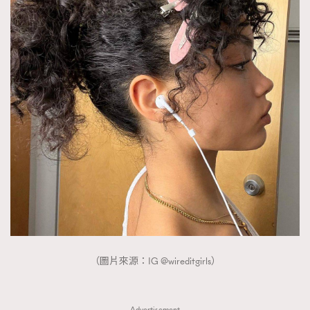
AFrenchMind
DressLikeAParisienne
EmpowerF
FashionWeek
FigaroAesthetic
（圖片來源：IG @wireditgirls）
Advertisement