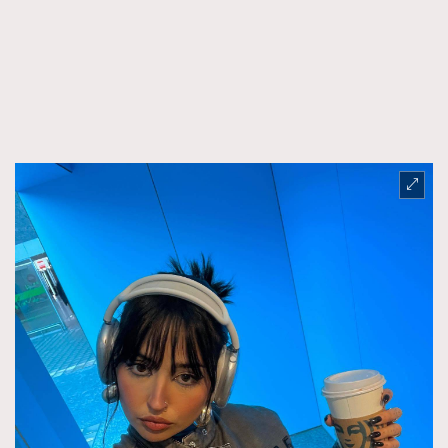
FigaroFrancais
41
FigaroGadget
1
FigaroHealth
647
FigaroHub
128
FigaroIcon
68
法國五月French May專訪四位香港文藝代表
FigaroInsight
156
FigaroIssue
271
FigaroJewellery
87
FigaroLifestyle
230
FigaroLove
89
FigaroMasterclass
20
FigaroMusic
90
FigaroStyle
89
#FigaroIssue 容祖兒封面專訪｜追逐歌手夢
FigaroSubculture
14