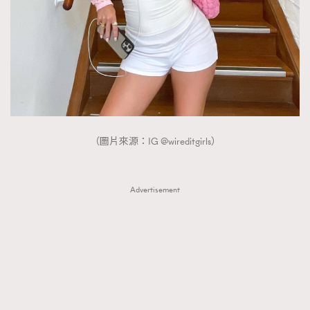
（圖片來源：IG @wireditgirls）
Advertisement