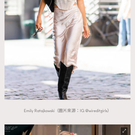
Emily Ratajkowski（圖片來源：IG @wireditgirls）