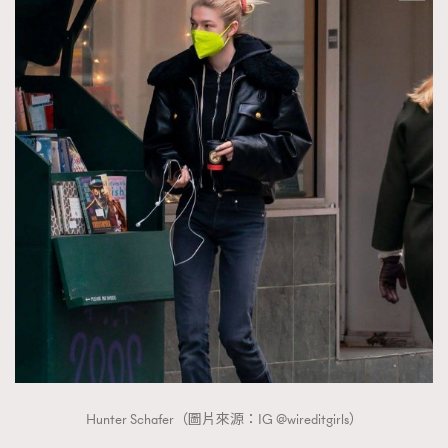
Hunter Schafer（圖片來源：IG @wireditgirls）