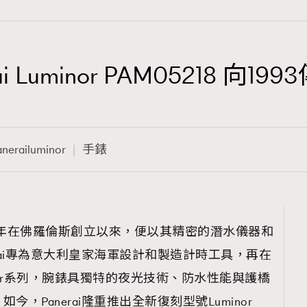
 Luminor PAM05218 向19
TRENDING
3
AFrenchMind
anerailuminor
手錶
1
DressLikeAParisienne
103
EmpowerF
191
1860年在佛羅倫斯創立以來，便以其精密的潛水儀器和
FashionWeek
rai專為意大利皇家海軍設計和製造計時工具，再在
308
FigaroAesthetic
Luminor系列，腕錶具獨特的夜光技術、防水性能與護橋
，Panerai隆重推出全新復刻型號Luminor