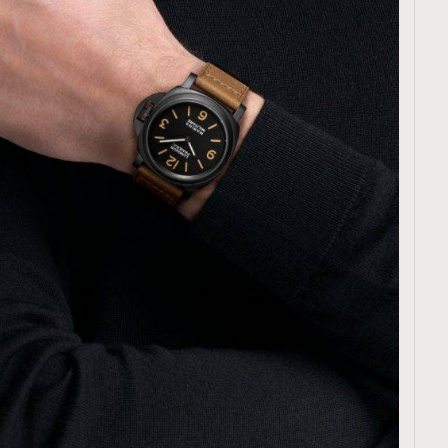
TRENDING
ressLikeAParisienne
Empower
FigaroAesthetic