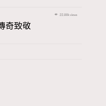
22.88k views
93傳奇致敬
416
FigaroAstrology
424
FigaroBeauty
7
FigaroBeautyRitual
547
FigaroCeleb
281
FigaroCinéma
17