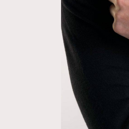
AFrenchMind
D