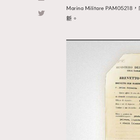
Marina Militare P
Hommes
新。