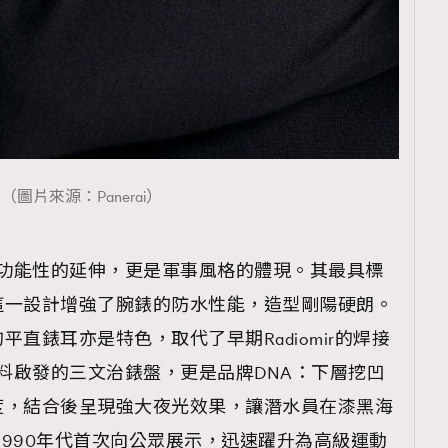
覽(
nmg.com.hk/privacy
) 閱讀本
資訊，本人同意新傳媒集團使用
（圖片來源：Panerai）
僅是功能性的延伸，更是軍事風格的體現。其最具標
這一設計增強了腕錶的防水性能，造型剛陽硬朗。
直錶耳亦是特色，取代了早期Radiomir的焊接
光物料啟發的三文治錶盤，更是品牌DNA：下層挖凹
度，結合後呈現強大夜光效果，讓潛水員在漆黑海
列在1990年代首次向公眾展示，迅速躍升為高級運動