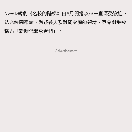
TRENDING
Netflix韓劇《名校的階梯》自6月開播以來一直深受歡迎，
#FigaroExhibition 群星力撐MF X Leung Mo《See
AFrenchMind
3
結合校園霸凌、懸疑殺人及財閥家庭的題材，更令劇集被
You In My Dream》展覽
DressLikeAParisienne
1
稱為「新時代繼承者們」。
EmpowerF
103
FashionWeek
191
Advertisement
FigaroAesthetic
308
FigaroAstrology
415
FigaroBeauty
424
FigaroBeautyRitual
7
FigaroCeleb
547
#FigaroExhibition Wyman 揭曉 Figaro Exhibition
FigaroCinéma
281
第二站！
FigaroDigitalCover
17
FigaroExhibition
12
FigaroExpert
1