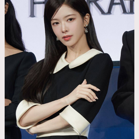
時裝心理學
2
當巨蟹座遇上處女座 Tyson Yoshi x 林家謙
煲劇日常
334
玩物壯志
1
本人已詳閱並同意遵守本文列明條款及細則。 請瀏覽
(
nmg.com.hk/privacy
) 閱讀本公司的私隱政策聲明。
本人願意接收新傳媒集團的最新消息及其他宣傳資訊，本人同意
新傳媒集團使用本人的個人資料於任何推廣用途。