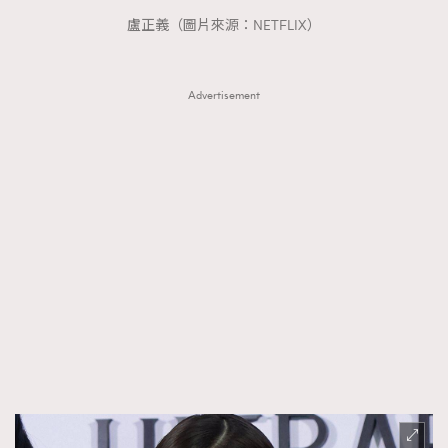
FigaroTalk
48
盧正義（圖片來源：NETFLIX）
FigaroWatch
83
Grooming&Fitness
38
Advertisement
HommesFashion
2
HommeStyle
132
NoBagNoLife
349
People
53
#FigaroIssue 專訪陳漢娜Hanna與Takuro｜模特
TheFrenchWay
145
情侶談愛情
VAxChowSangSang
4
WatchesWonder&Beyond
21
WatchesWonder&Beyond
1
向ChanelN°5致敬
1
大時代小事情
42
時尚熱話
537
時尚配飾
297