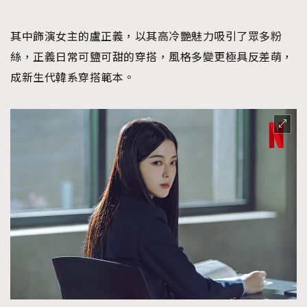
FigaroFrancais
41
FigaroGadget
1
其中飾演女主的盧正義，以其高冷艷魅力吸引了眾多粉
FigaroHealth
647
絲，正義日常可鹽可甜的穿搭，風格多變更極具反差萌，
FigaroHub
成新生代韓系穿搭範本。
128
FigaroIcon
68
法國五月French May專訪四位香港文藝代表
FigaroInsight
156
FigaroIssue
271
FigaroJewellery
87
FigaroLifestyle
230
FigaroLove
89
FigaroMasterclass
20
FigaroMusic
90
FigaroStyle
89
#FigaroIssue 容祖兒封面專訪｜追逐歌手夢
FigaroSubculture
14