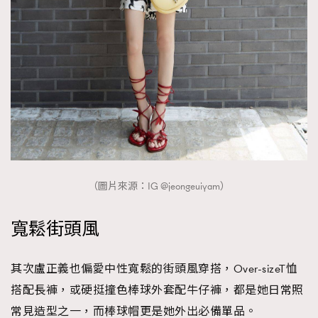
TRENDING
AFrenchMind
DressLikeAParisienne
EmpowerF
FashionWeek
FigaroAesthetic
（圖片來源：IG @jeongeuiyam）
寬鬆街頭風
其次盧正義也偏愛中性寬鬆的街頭風穿搭，Over-sizeT恤
搭配長褲，或硬挺撞色棒球外套配牛仔褲，都是她日常照
常見造型之一，而棒球帽更是她外出必備單品。