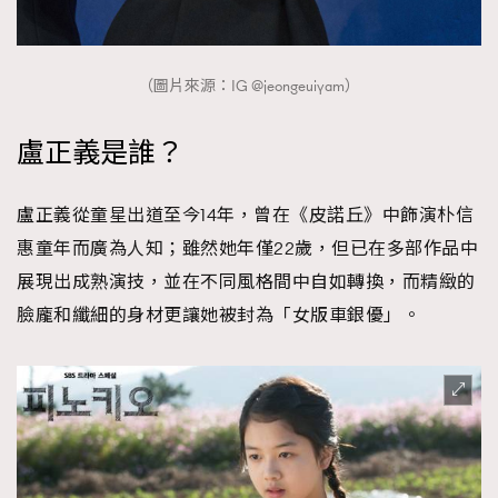
About us
Collaboration Opportunity
Disclaimer
Privacy
New Media Group
|
Madame Figaro editions:
France
|
Greece
（圖片來源：IG @jeongeuiyam）
|
Japan
|
Portugal
|
Spain
盧正義是誰？
盧正義從童星出道至今14年，曾在《皮諾丘》中飾演朴信
惠童年而廣為人知；雖然她年僅22歲，但已在多部作品中
展現出成熟演技，並在不同風格間中自如轉換，而精緻的
臉龐和纖細的身材更讓她被封為「女版車銀優」。