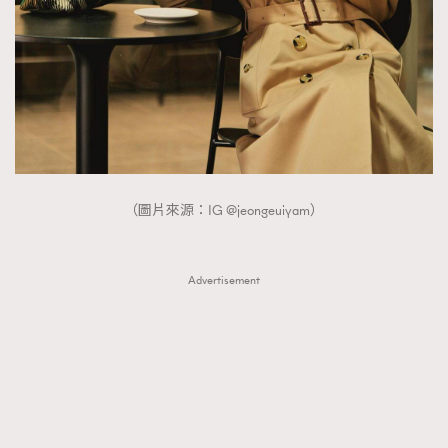
（圖片來源：IG @jeongeuiyam）
Advertisement