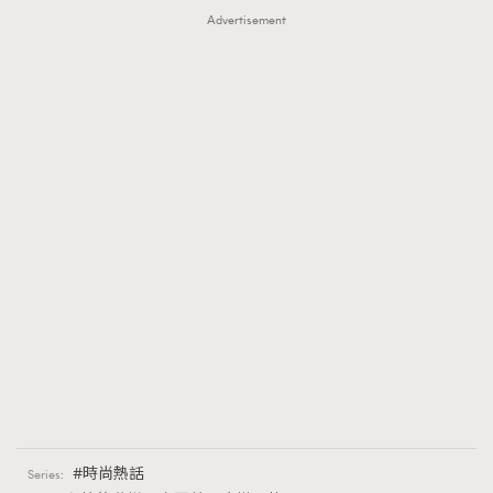
Advertisement
時尚熱話
Series: