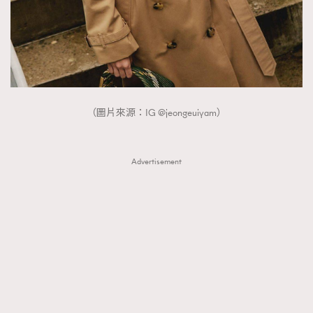
（圖片來源：IG @jeongeuiyam）
Advertisement