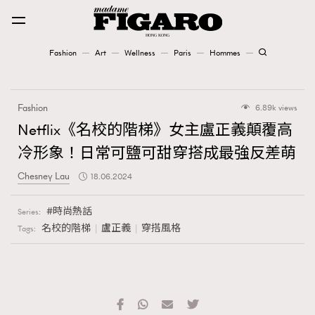
Fashion
Art
Wellness
Paris
Hommes
Fashion
Fashion
6.89k views
Art
Netflix《名校的階梯》女主盧正義顛覆高
冷形象！日常可鹽可甜穿搭成最強反差萌
Wellness
Chesney Lau
18.06.2024
Karena Lam is On Our Cover
時尚熱話
Series:
Paris
名校的階梯
盧正義
穿搭風格
Tags:
Hommes