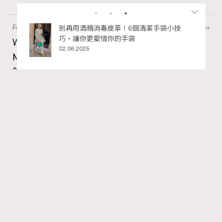
Fashion
130 views
Watches and Wonders 2026: CHANEL全新
Mademoiselle Privé Bouton Lion獅子系列戒指
RECOMMENDED
錶與長頸鏈錶
Maria Leung
8 hours ago
FigaroIssue
Series:
Chanel
Watchesandwonders2026
腕錶
Tags:
Gabrielle Chanel鍾愛的獅子，既是星座守護符號，亦是她