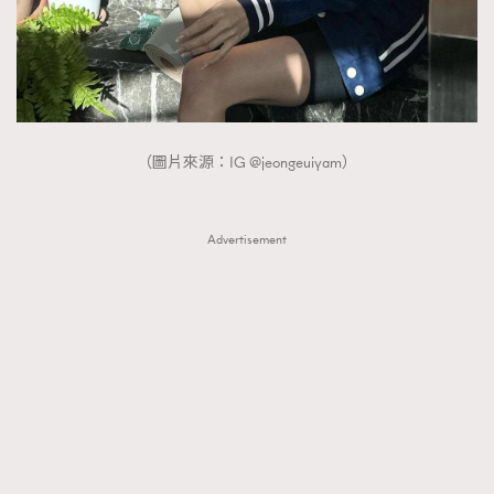
（圖片來源：IG @jeongeuiyam）
Advertisement