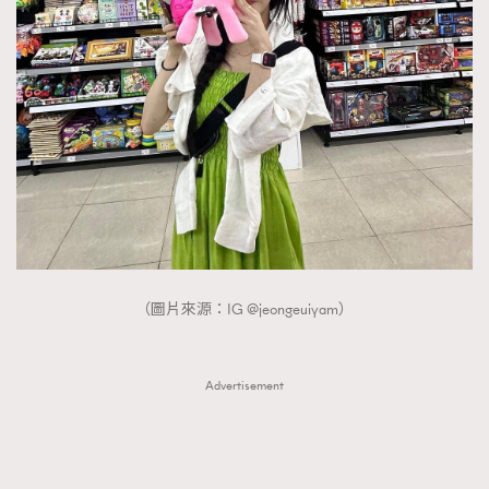
（圖片來源：IG @jeongeuiyam）
Advertisement