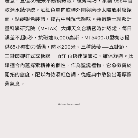
暖意。直徑39毫米不銹鋼錶殼，纖薄精巧，承襲1958年首
款潛水錶傳統。酒紅色單向旋轉外圈與磨砂太陽放射紋錶
面，點綴銀色裝飾，復古中融現代韻味。通過瑞士聯邦計
量科學研究院（METAS）大師天文台精密時計認證，每日
誤差不超5秒，抗磁達15,000高斯。MT5400-U型機芯提
供65小時動力儲備，防水200米。三種錶帶——五鏈節、
三鏈節鉚釘式或橡膠——配T-fit快速調節扣，確保舒適。此
錶適合內蘊探索精神的個性，作為聖誕禮物，它象徵勇於
開拓的態度，配以內儉酒紅色調，從經典中散發出濃厚懷
舊氣息。
Advertisement