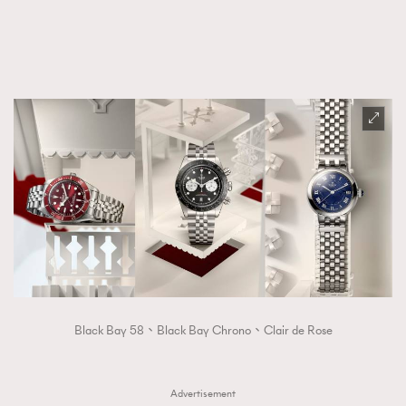
FigaroFrancais
41
FigaroGadget
1
FigaroHealth
647
FigaroHub
128
FigaroIcon
68
法國五月French May專訪四位香港文藝代表
FigaroInsight
156
FigaroIssue
269
FigaroJewellery
86
FigaroLifestyle
230
FigaroLove
89
FigaroMasterclass
20
FigaroMusic
90
Black Bay 58、Black Bay Chrono、Clair de Rose
FigaroStyle
89
#FigaroIssue 容祖兒封面專訪｜追逐歌手夢
FigaroSubculture
14
Advertisement