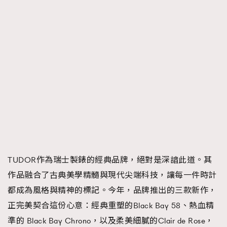
FigaroTalk
48
FigaroWatch
83
Grooming&Fitness
38
HommesFashion
2
HommeStyle
132
NoBagNoLife
349
People
53
#FigaroIssue 專訪陳漢娜Hanna與Takuro｜模特
TheFrenchWay
145
情侶談愛情
VAxChowSangSang
4
WatchesWonder&Beyond
21
TUDOR作為瑞士製錶的經典品牌，絕對是深諳此道。其
WatchesWonder&Beyond
1
作品融合了古典美學精髓與現代尖端科技，讓每一件時計
向ChanelN°5致敬
1
都成為風格與精神的標記。今年，品牌推出的三款新作，
大時代小事情
42
正完美契合這份心意：經典重塑的Black Bay 58、熱血精
時尚熱話
537
準的 Black Bay Chrono，以及柔美細膩的Clair de Rose，
時尚配飾
297