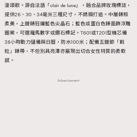
漫頌歌。源自法語「clair de lune」，融合品牌玫瑰標誌，
提供26、30、34毫米三種尺寸，不銹鋼打造。中層錶殼
柔美，上鏈錶冠鑲藍色尖晶石；藍色或蛋白色錶面飾浮雕
圖案，可選羅馬數字或鑽石標記。T601或T201型機芯備
38小時動力儲備與日曆，防水100米；配備五鏈節「穀
粒」錶帶，不但別具亮澤亦展現出切合女性特質的柔軟
感。
Advertisement