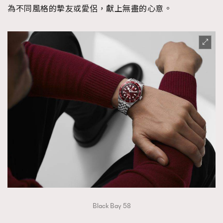
為不同風格的摯友或愛侶，獻上無盡的心意。
時裝心理學
2
當巨蟹座遇上處女座 Tyson Yoshi x 林家謙
煲劇日常
334
玩物壯志
1
本人已詳閱並同意遵守本文列明條款及細則。 請瀏覽
(
nmg.com.hk/privacy
) 閱讀本公司的私隱政策聲明。
本人願意接收新傳媒集團的最新消息及其他宣傳資訊，本人同意
新傳媒集團使用本人的個人資料於任何推廣用途。
Black Bay 58