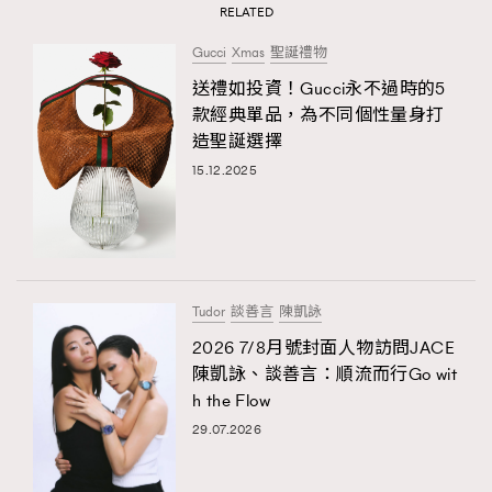
RELATED
Gucci
Xmas
聖誕禮物
送禮如投資！Gucci永不過時的5
款經典單品，為不同個性量身打
造聖誕選擇
15.12.2025
Tudor
談善言
陳凱詠
2026 7/8月號封面人物訪問JACE
陳凱詠、談善言：順流而行Go wit
h the Flow
29.07.2026