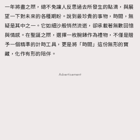
一年將盡之際，總不免讓人反思過去所發生的點滴，與展
TRENDING
望一下對未來的各種期盼。說到最珍貴的事物，時間，無
#FigaroExhibition 群星力撐MF X Leung Mo《See
AFrenchMind
3
疑是其中之一。它如細沙般悄然流逝，卻承載著無數回憶
You In My Dream》展覽
DressLikeAParisienne
1
與情感。在聖誕之際，選擇一枚腕錶作為禮物，不僅是贈
EmpowerF
103
予一個精準的計時工具，更是將「時間」這份無形的寶
FashionWeek
191
藏，化作有形的陪伴。
FigaroAesthetic
308
FigaroAstrology
415
Advertisement
FigaroBeauty
424
FigaroBeautyRitual
7
FigaroCeleb
547
#FigaroExhibition Wyman 揭曉 Figaro Exhibition
FigaroCinéma
281
第二站！
FigaroDigitalCover
17
FigaroExhibition
12
FigaroExpert
1