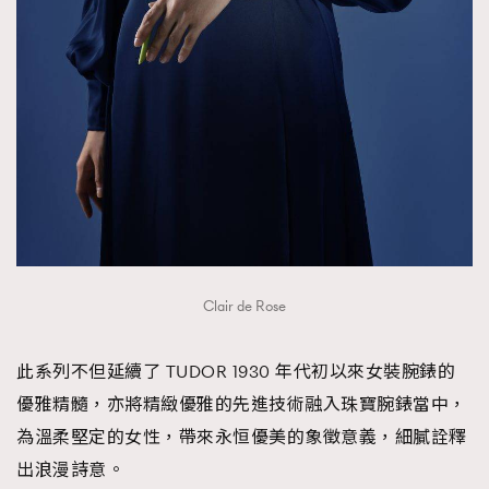
Clair de Rose
此系列不但延續了 TUDOR 1930 年代初以來女裝腕錶的
優雅精髓，亦將精緻優雅的先進技術融入珠寶腕錶當中，
為溫柔堅定的女性，帶來永恒優美的象徵意義，細膩詮釋
出浪漫詩意。