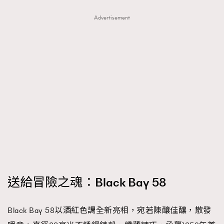
About us
Collaboration Opportunity
Disclaimer
Privacy
Advertisement
New Media Group
|
Madame Figaro editions:
France
|
Greece
|
Japan
|
Portugal
|
Spain
送給冒險之魂：Black Bay 58
Black Bay 58以酒紅色調全新亮相，宛若陳釀佳釀，散發