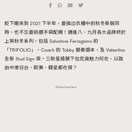
TRENDING
#FigaroExhibition 群星力撐MF X Leung Mo《See
AFrenchMind
3
眨下眼來到 2021 下半年，要換出衣櫃中的秋冬新裝同
You In My Dream》展覽
DressLikeAParisienne
1
時，也不忘要挑選手袋配襯！適逢八、九月各大品牌終於
EmpowerF
103
上架秋冬系列，包括 Salvatore Ferragamo 的
FashionWeek
191
「TRIFOLIO」、Coach 的 Tabby 變奏版本，及 Valentino
FigaroAesthetic
308
全新 Stud Sign 袋。三款星級腋下包究竟魅力何在，以致
FigaroAstrology
416
由中港日台、歐美、韓星都在揹？
FigaroBeauty
424
FigaroBeautyRitual
7
Advertisement
FigaroCeleb
547
#FigaroExhibition Wyman 揭曉 Figaro Exhibition
FigaroCinéma
281
第二站！
FigaroDigitalCover
17
FigaroExhibition
12
FigaroExpert
1