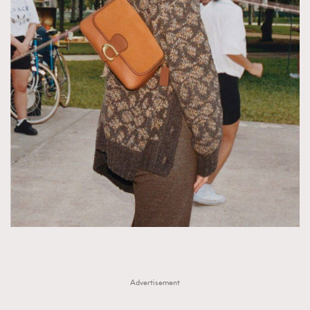
EmpowerF
FashionWeek
FigaroAesthetic
Advertisement