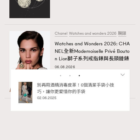
Chanel
Watches and wonders 2026
腕錶
Watches and Wonders 2026: CHA
NEL全新Mademoiselle Privé Bouto
n Lion獅子系列戒指錶與長頸鏈錶
06.08.2026
私藏的顯
別再用酒精消毒皮革！6個清潔手袋小技
巧，讓你更愛惜你的手袋
02.06.2025
Fashion
130 views
Watches and Wonders 2026: CHANEL全新
RECOMMENDED