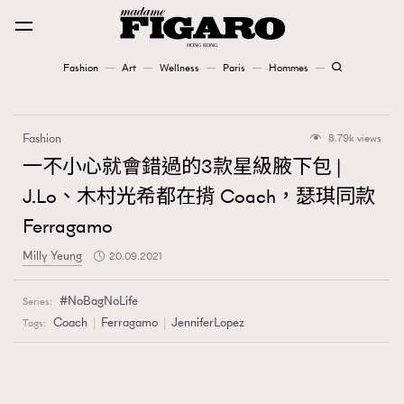
Fashion
Art
Wellness
Paris
Hommes
Fashion
Fashion
8.79k views
Art
一不小心就會錯過的3款星級腋下包 |
J.Lo、木村光希都在揹 Coach，瑟琪同款
Wellness
Ferragamo
Karena Lam is On Our Cover
Milly Yeung
20.09.2021
Paris
NoBagNoLife
Series:
Coach
Ferragamo
JenniferLopez
Tags:
Hommes