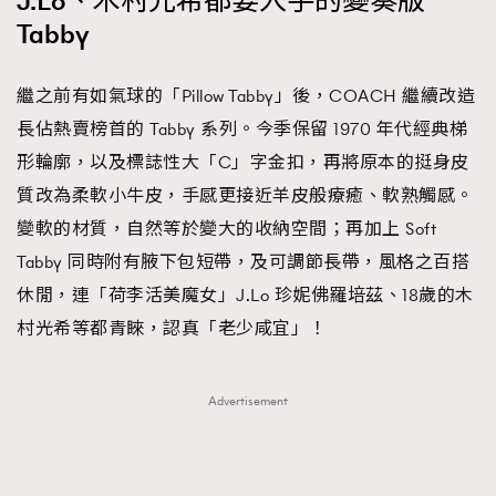
J.Lo、木村光希都要入手的變奏版
Tabby
繼之前有如氣球的「Pillow Tabby」後，COACH 繼續改造
長佔熱賣榜首的 Tabby 系列。今季保留 1970 年代經典梯
形輪廓，以及標誌性大「C」字金扣，再將原本的挺身皮
質改為柔軟小牛皮，手感更接近羊皮般療癒、軟熟觸感。
變軟的材質，自然等於變大的收納空間；再加上 Soft
Tabby 同時附有腋下包短帶，及可調節長帶，風格之百搭
休閒，連「荷李活美魔女」J.Lo 珍妮佛羅培茲、18歲的木
村光希等都青睞，認真「老少咸宜」！
Advertisement