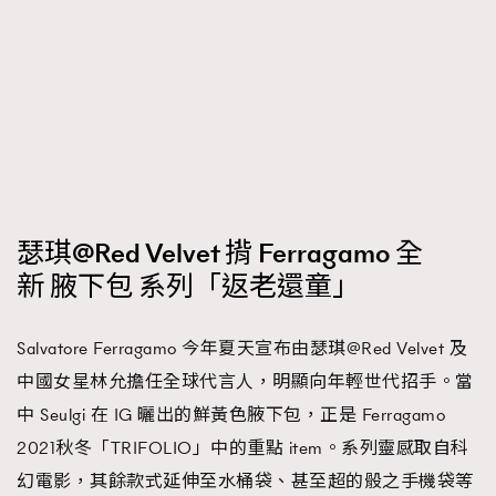
時裝心理學
2
當巨蟹座遇上處女座 Tyson Yoshi x 林家謙
煲劇日常
334
玩物壯志
1
瑟琪@Red Velvet 揹 Ferragamo 全
新 腋下包 系列「返老還童」
本人已詳閱並同意遵守本文列明條款及細則。 請瀏覽
(
nmg.com.hk/privacy
) 閱讀本公司的私隱政策聲明。
Salvatore Ferragamo 今年夏天宣布由瑟琪@Red Velvet 及
本人願意接收新傳媒集團的最新消息及其他宣傳資訊，本人同意
新傳媒集團使用本人的個人資料於任何推廣用途。
中國女星林允擔任全球代言人，明顯向年輕世代招手。當
中 Seulgi 在 IG 曬出的鮮黃色腋下包，正是 Ferragamo
2021秋冬「TRIFOLIO」中的重點 item。系列靈感取自科
幻電影，其餘款式延伸至水桶袋、甚至超的骰之手機袋等