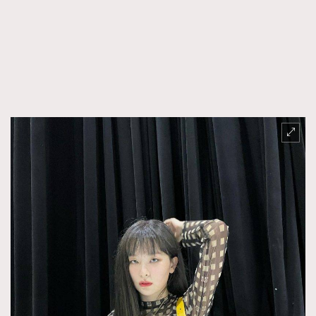
FigaroFrancais
41
FigaroGadget
1
FigaroHealth
647
FigaroHub
128
FigaroIcon
68
法國五月French May專訪四位香港文藝代表
FigaroInsight
156
FigaroIssue
271
FigaroJewellery
87
FigaroLifestyle
230
FigaroLove
89
FigaroMasterclass
20
FigaroMusic
90
FigaroStyle
89
#FigaroIssue 容祖兒封面專訪｜追逐歌手夢
FigaroSubculture
14