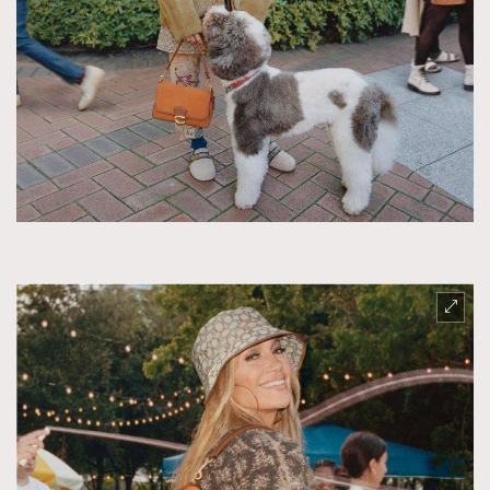
TRENDING
AFrenchMind
DressLikeAParisienne