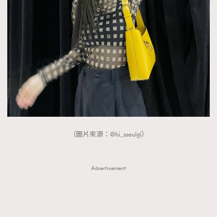
FigaroTalk
48
FigaroWatch
83
Grooming&Fitness
38
HommesFashion
2
HommeStyle
132
NoBagNoLife
349
People
53
#FigaroIssue 專訪陳漢娜Hanna與Takuro｜模特
TheFrenchWay
145
情侶談愛情
VAxChowSangSang
4
（圖片來源：@hi_sseulgi）
WatchesWonder&Beyond
21
WatchesWonder&Beyond
1
向ChanelN°5致敬
1
Advertisement
大時代小事情
42
時尚熱話
537
時尚配飾
297