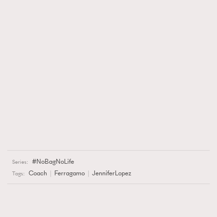
NoBagNoLife
Series:
Coach
Ferragamo
JenniferLopez
Tags: