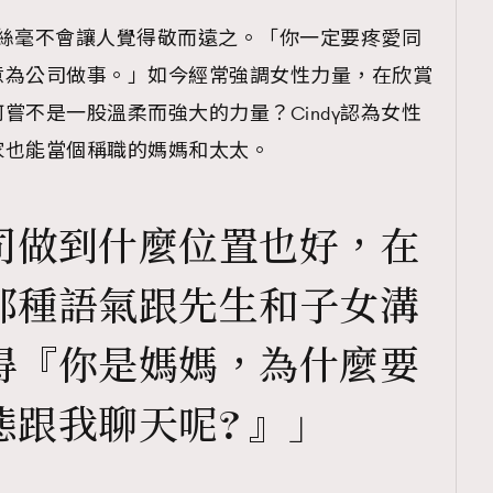
，卻絲毫不會讓人覺得敬而遠之。「你一定要疼愛同
意為公司做事。」如今經常強調女性力量，在欣賞
嘗不是一股溫柔而強大的力量？Cindy認為女性
覽(
nmg.com.hk/privacy
) 閱讀本
家也能當個稱職的媽媽和太太。
資訊，本人同意新傳媒集團使用
司做到什麼位置也好，在
那種語氣跟先生和子女溝
得『你是媽媽，為什麼要
跟我聊天呢? 』」