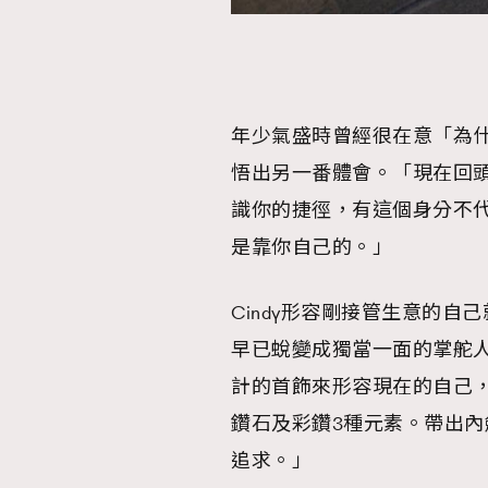
AFrenchMind
D
年少氣盛時曾經很在意「為什
悟出另一番體會。「現在回
識你的捷徑，有這個身分不
是靠你自己的。」
Cindy形容剛接管生意的自
早已蛻變成獨當一面的掌舵
計的首飾來形容現在的自己
鑽石及彩鑽3種元素。帶出
追求。」