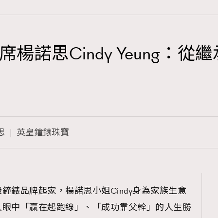
楊諾思Cindy Yeung：
TRENDING
3
AFrenchMind
1
DressLikeAParisienne
思
英皇鐘錶珠寶
103
EmpowerF
191
FashionWeek
308
FigaroAesthetic
鐘錶品牌起家，楊諾思小姐Cindy身為家族生意
人眼中「贏在起跑線」、「成功靠父幹」的人生勝