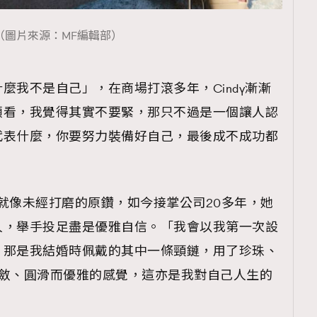
TRENDING
（圖片來源：MF編輯部）
ressLikeAParisienne
Empower
FigaroAesthetic
麼我不是自己」，在商場打滾多年，Cindy漸漸
頭看，我覺得其實不要緊，那只不過是一個讓人認
代表什麼，你要努力裝備好自己，最後成不成功都
己就像未經打磨的原鑽，如今接掌公司20多年，她
人，舉手投足盡是優雅自信。「我會以我第一次設
，那是我結婚時佩戴的其中一條頸鏈，用了珍珠、
內斂、圓滑而優雅的感覺，這亦是我對自己人生的