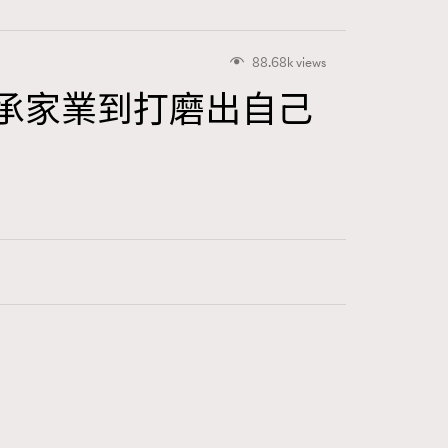
88.68k views
從繼承家業到打磨出自己
415
FigaroAstrology
424
FigaroBeauty
7
FigaroBeautyRitual
547
FigaroCeleb
281
FigaroCinéma
17