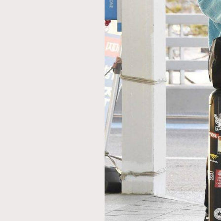
AFrenchMind
D