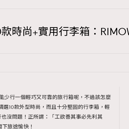
10款時尚+實用行李箱：RIM
TRENDING
3
AFrenchMind
1
DressLikeAParisienne
103
EmpowerF
191
又怎能少行一個輕巧又可靠的旅行箱呢，不過該怎麼
FashionWeek
精選10款外型時尚，而且十分堅固的行李箱，輕
308
FigaroAesthetic
行也沒問題！正所謂：「工欲善其事必先利其
令閣下旅途愉快！