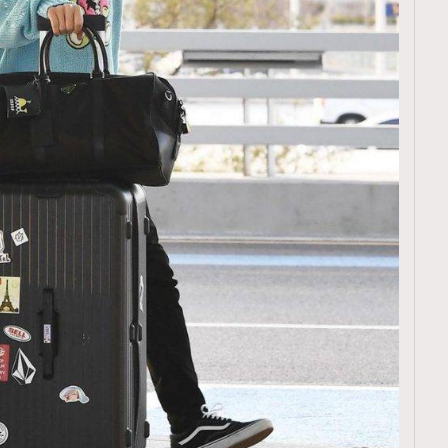
TRENDING
ressLikeAParisienne
Empower
FigaroAesthetic