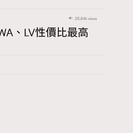
26.84k views
OWA、LV性價比最高
416
FigaroAstrology
424
FigaroBeauty
7
FigaroBeautyRitual
547
FigaroCeleb
281
FigaroCinéma
17