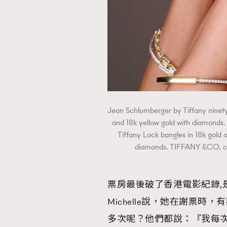
Jean Schlumberger by Tiffany ninety
and 18k yellow gold with diamonds. 
Tiffany Lock bangles in 18k gold 
diamonds. TIFFANY &C
票房最後破了香港電影紀錄,
Michelle說，她在謝票
多次呢？他們都說：『我每