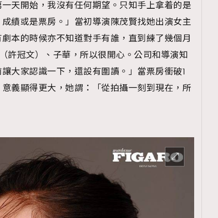
第一天開始，我沒有任何期望。只知手上拿着的是
TRENDING
、成績或是票房。」當初導演陳茂賢找她出演女主
ressLikeAParisienne
Empower
有劇本的時候亦不知道對手有誰，直到練了幾個月
FigaroAesthetic
ael（許冠文）、子華，所以很開心。公司和導演知
讓大家認識一下，還設有圍讀。」當票房衝破1
，意義顯得更大，她謂：「從拍攝一刻到現在，所