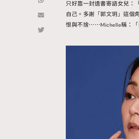
只好靠一封遺書寄語女兒：
自己。多謝「郭文玥」這個
Hommes
恨與不捨⋯⋯Michelle