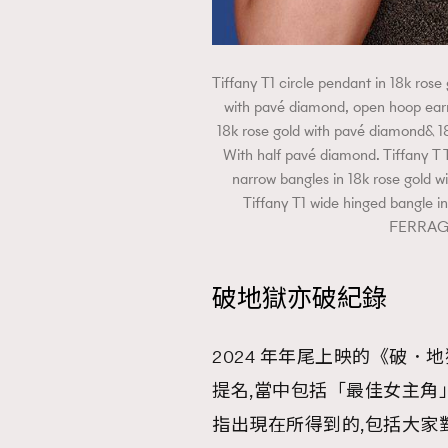
Tiffany T1 circle pendant in 18k rose
with pavé diamond, open hoop earri
18k rose gold with pavé diamond& 18
With half pavé diamond. Tiffany T T
narrow bangles in 18k rose gold w
Tiffany T1 wide hinged bangle 
FERR
破地獄亦破紀錄
2024 年年尾上映的《破．
提名,當中包括「最佳女主角」
指出現在所得到的,包括大家