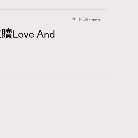
14.68k views
Love And
416
FigaroAstrology
424
FigaroBeauty
7
FigaroBeautyRitual
547
FigaroCeleb
281
FigaroCinéma
17