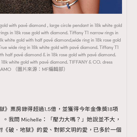
 gold with pavé diamond , large circle pendant in 18k white gold
ngs in 18k rose gold with diamond. Tiffany T1 narrow rings in
k white gold with half pavé diamond,wide ring in 18k rose gold
rue wide ring in 18k white gold with pavé diamond. Tiffany T1
ith half pavé diamond & in 18k rose gold with pavé diamond.
in 18k white gold with pavé diamond. TIFFANY & CO. dress
AGAMO （圖片來源：MF編輯部）
地獄》票房錄得超過1.5億，並獲得今年金像獎18項
。我問 Michelle：「壓力大嗎？」她說並不大，
對《破．地獄》的愛、對郭文玥的愛，已多於一個