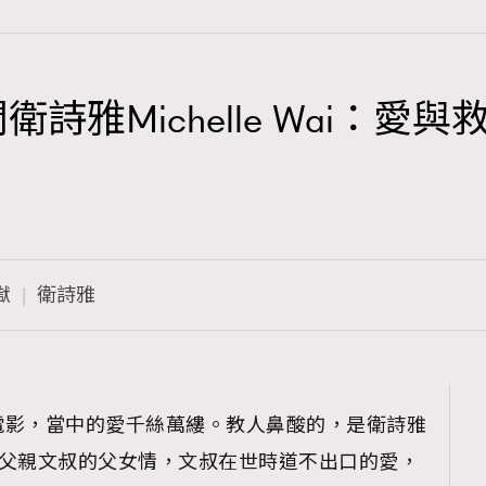
雅Michelle Wai：愛與救贖
TRENDING
3
AFrenchMind
1
DressLikeAParisienne
獄
衛詩雅
103
EmpowerF
191
FashionWeek
308
FigaroAesthetic
電影，當中的愛千絲萬縷。教人鼻酸的，是衛詩雅
文玥與父親文叔的父女情，文叔在世時道不出口的愛，