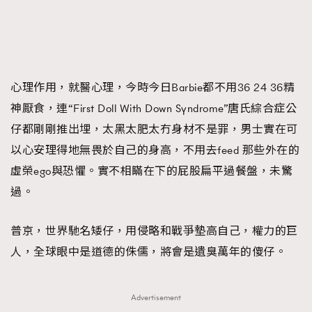
心理作用，就醫心理，今時今日Barbie都不用36 24 36精
神厭食，連“First Doll With Down Syndrome”唐氏綜合症公
仔都剛剛推出埋，太黑太肥太冇身材不是罪，男士實在可
以心安理得地無畏於自己的身高，不用去feed 那些外在的
虛榮ego與恐懼。實不相瞞在下的屁股扁平過餐盤，未驚
過。
普京，世界馳名矮仔，用侵略和戰爭墊高自己，權力的巨
人，全球眼中是道德的侏儒，將會是遺臭萬年的傻仔。
Advertisement