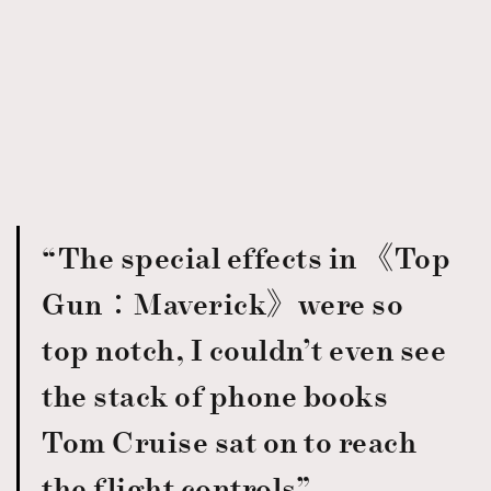
TRENDING
AFrenchMind
DressLikeAParisienne
EmpowerF
FashionWeek
FigaroAesthetic
“The special effects in 《Top
Gun：Maverick》were so
top notch, I couldn’t even see
the stack of phone books
Tom Cruise sat on to reach
the flight controls”