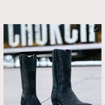
FigaroFrancais
41
FigaroGadget
1
FigaroHealth
647
FigaroHub
128
FigaroIcon
68
法國五月French May專訪四位香港文藝代表
FigaroInsight
156
FigaroIssue
271
FigaroJewellery
87
FigaroLifestyle
230
FigaroLove
89
FigaroMasterclass
20
FigaroMusic
90
FigaroStyle
89
#FigaroIssue 容祖兒封面專訪｜追逐歌手夢
FigaroSubculture
14