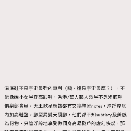
淆底鞋不是宇宙最強的專利（噢，還是宇宙最厚？），不
能像嬌小女星穿高跟鞋，香港/華人藝人歌星不乏淆底鞋
俱樂部會員，天王歌星應該都有交換鞋匠notes，厚踭厚底
內加高鞋墊，腳型異變天殘腳，他們都不知subtlety及美感
為何物，只管浮誇地享受做個身高暴發戶的虛幻快感，那