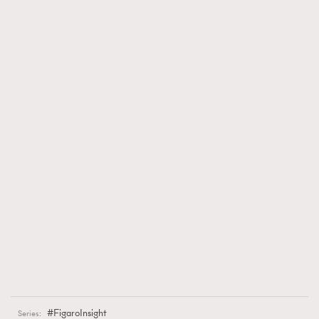
FigaroInsight
Series: