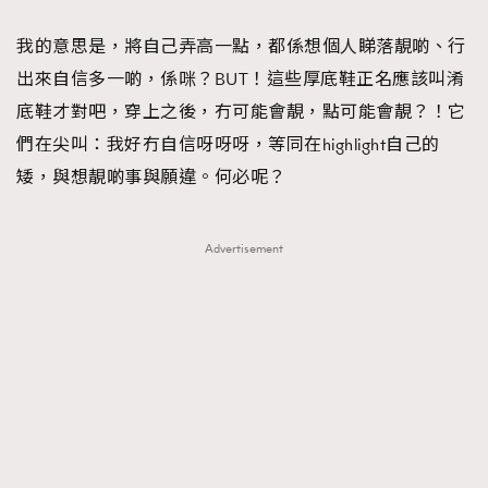
About us
Collaboration Opportunity
Disclaimer
Privacy
我的意思是，將自己弄高一點，都係想個人睇落靚啲、行
New Media Group
|
Madame Figaro editions:
France
|
Greece
出來自信多一啲，係咪？BUT！這些厚底鞋正名應該叫淆
|
Japan
|
Portugal
|
Spain
底鞋才對吧，穿上之後，冇可能會靚，點可能會靚？！它
們在尖叫：我好冇自信呀呀呀，等同在highlight自己的
矮，與想靚啲事與願違。何必呢？
Advertisement