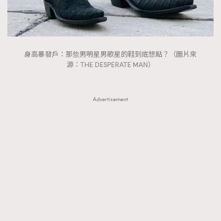
FigaroTalk
48
FigaroWatch
83
Grooming&Fitness
38
HommesFashion
2
身高暴發戶：那些男明星男歌星的鞋到底想點？（圖片來
HommeStyle
132
源：THE DESPERATE MAN）
NoBagNoLife
349
People
53
Advertisement
#FigaroIssue 專訪陳漢娜Hanna與Takuro｜模特
TheFrenchWay
145
情侶談愛情
VAxChowSangSang
4
WatchesWonder&Beyond
21
WatchesWonder&Beyond
1
向ChanelN°5致敬
1
大時代小事情
42
時尚熱話
537
時尚配飾
297