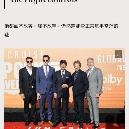
他都面不改容，腳不改鞋，仍然穿那些正常底平常踭的
鞋。