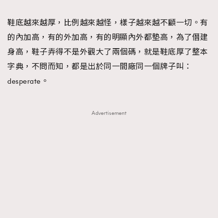
TRENDING
鞋底越來越厚，比例越來越怪，樣子越來越不顧一切。有
#FigaroExhibition 群星力撐MF X Leung Mo《See
AFrenchMind
3
的內加高，有的外加高，有的明顯內外都墊高，為了僭建
You In My Dream》展覽
DressLikeAParisienne
1
身高，鞋子弄得不是外觀大了兩個碼，就是鞋底厚了整本
EmpowerF
103
字典，不問而知，都是出於同一間廠同一個牌子叫：
FashionWeek
191
desperate。
FigaroAesthetic
308
FigaroAstrology
416
Advertisement
FigaroBeauty
424
FigaroBeautyRitual
7
FigaroCeleb
547
#FigaroExhibition Wyman 揭曉 Figaro Exhibition
FigaroCinéma
281
第二站！
FigaroDigitalCover
17
FigaroExhibition
12
FigaroExpert
1