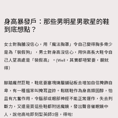
時裝心理學
2
當巨蟹座遇上處女座 Tyson Yoshi x 林家謙
煲劇日常
334
身高暴發戶：那些男明星男歌星的鞋
玩物壯志
1
到底想點？
女士對胸脯沒信心，用「魔法胸罩」令自己變得胸多骨少
是為「裝假狗」，男士對身高沒信心，用快高長大鞋令自
己人望高處是「裝假高」。(Well，其實都唔緊要，靚就
得）
本人已詳閱並同意遵守本文列明條款及細則。 請瀏覽
(
nmg.com.hk/privacy
) 閱讀本公司的私隱政策聲明。
腳踏龐然巨鞋，鞋底要塞塊燒臘舖砧板去增加自信掩飾自
本人願意接收新傳媒集團的最新消息及其他宣傳資訊，本人同意
新傳媒集團使用本人的個人資料於任何推廣用途。
卑，有一種搵笨叫掩耳盜鈴。鬆糕鞋作為身高類固醇，怕
且有亢奮作用，令腦部或眼部神經不能正常運作，失去判
斷力，又還是買這些鞋都附送魔鏡，發出聲音催眠鏡中
人，說他高咗即刻型英師3倍，得咗!