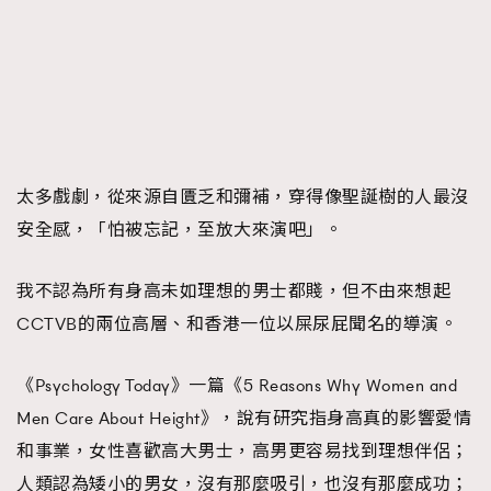
太多戲劇，從來源自匱乏和彌補，穿得像聖誕樹的人最沒
安全感，「怕被忘記，至放大來演吧」。
我不認為所有身高未如理想的男士都賤，但不由來想起
CCTVB的兩位高層、和香港一位以屎尿屁聞名的導演。
《Psychology Today》一篇《5 Reasons Why Women and
Men Care About Height》，說有研究指身高真的影響愛情
和事業，女性喜歡高大男士，高男更容易找到理想伴侶；
人類認為矮小的男女，沒有那麼吸引，也沒有那麼成功；