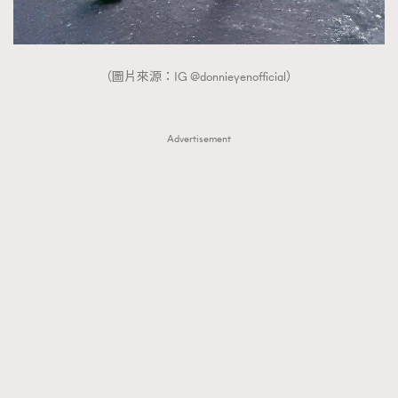
（圖片來源：IG @donnieyenofficial）
Advertisement