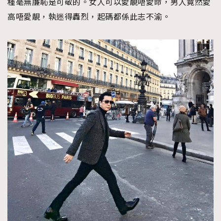
種毫無廉恥是可敬的。女人可以愛靚唔愛命，男人竟然愛
高唔愛靚，執迷得轟烈，起碼都係此志不渝。