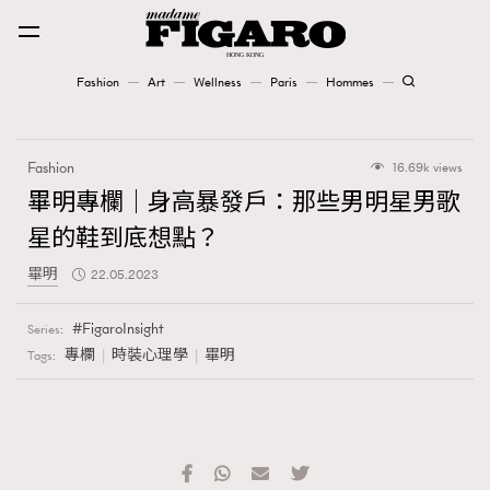
Fashion
Art
Wellness
Paris
Hommes
Fashion
Fashion
16.69k views
Art
畢明專欄｜身高暴發戶：那些男明星男歌
星的鞋到底想點？
Wellness
畢明
22.05.2023
Karena Lam is On Our Cover
FigaroInsight
Series:
Paris
專欄
時裝心理學
畢明
Tags:
Hommes