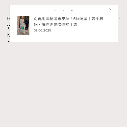
Fashion
130 views
私藏的顯
別再用酒精消毒皮革！6個清潔手袋小技
巧，讓你更愛惜你的手袋
Watches and Wonders 2026: CHANEL全新
02.06.2025
Mademoiselle Privé Bouton Lion獅子系列戒指
錶與長頸鏈錶
Maria Leung
06.08.2026
RECOMMENDED
FigaroIssue
Series:
Chanel
Watchesandwonders2026
腕錶
Tags:
Gabrielle Chanel鍾愛的獅子，既是星座守護符號，亦是她