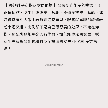
【 長短靴子穿搭及款式推薦 】又來到穿靴子的季節了！
TRENDING
正值初秋，女生們紛紛穿上短靴，不過每次穿上短靴，都
#FigaroExhibition 群星力撐MF X Leung Mo《See
AFrenchMind
3
好像沒有別人眼中看起來這麼有型，現實就是腿部線條看
You In My Dream》展覽
DressLikeAParisienne
1
起來短又粗，比例卻不是自己最想要的效果。不論在穿
EmpowerF
103
搭，還是挑選靴款都大有學問。如何能像法國女生一樣，
FashionWeek
191
穿出高級感又能修釋腳型？揭法國女生7個的靴子穿搭
FigaroAesthetic
308
法！
FigaroAstrology
416
FigaroBeauty
424
Advertisement
FigaroBeautyRitual
7
FigaroCeleb
547
#FigaroExhibition Wyman 揭曉 Figaro Exhibition
FigaroCinéma
281
第二站！
FigaroDigitalCover
17
FigaroExhibition
12
FigaroExpert
1