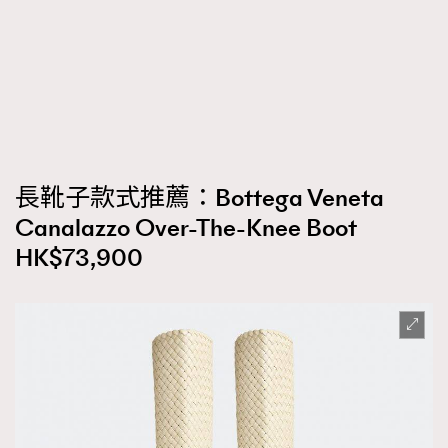
長靴子款式推薦：Bottega Veneta
Canalazzo Over-The-Knee Boot
HK$73,900