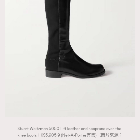
Stuart Weitzman 5050 Lift leather and neoprene over-the-
knee boots HK$5,905 9 (Net-A-Porter有售)（圖片來源：