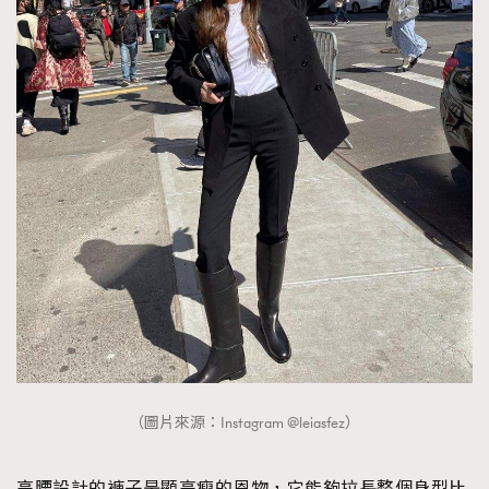
About us
Collaboration Opportunity
Disclaimer
Privacy
New Media Group
|
Madame Figaro editions:
France
|
Greece
|
Japan
|
Portugal
|
Spain
（圖片來源：Instagram @leiasfez）
高腰設計的褲子是顯高瘦的恩物，它能夠拉長整個身型比