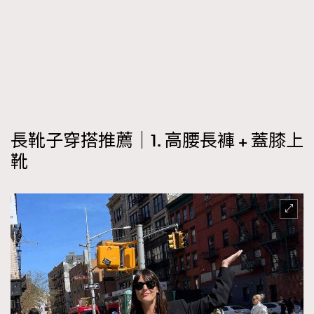
時裝心理學
2
當巨蟹座遇上處女座 Tyson Yoshi x 林家謙
煲劇日常
334
玩物壯志
1
長靴子穿搭推薦｜1. 高腰長褲 + 蓋膝上
靴
本人已詳閱並同意遵守本文列明條款及細則。 請瀏覽
(
nmg.com.hk/privacy
) 閱讀本公司的私隱政策聲明。
本人願意接收新傳媒集團的最新消息及其他宣傳資訊，本人同意
新傳媒集團使用本人的個人資料於任何推廣用途。