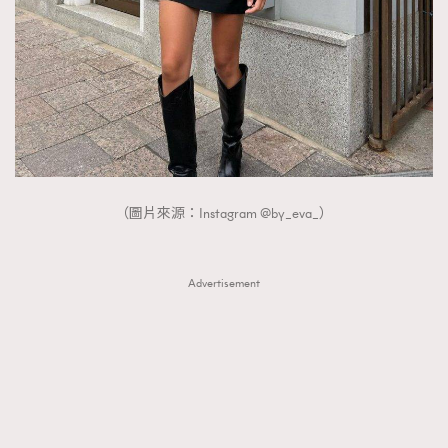
（圖片來源：Instagram @by_eva_）
Advertisement