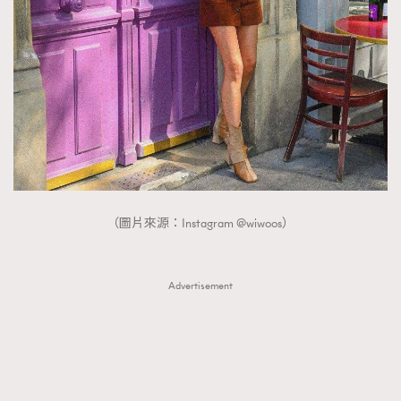
FigaroTalk
48
FigaroWatch
83
Grooming&Fitness
38
HommesFashion
2
HommeStyle
132
NoBagNoLife
349
People
53
#FigaroIssue 專訪陳漢娜Hanna與Takuro｜模特
TheFrenchWay
145
情侶談愛情
（圖片來源：Instagram @wiwoos）
VAxChowSangSang
4
WatchesWonder&Beyond
21
WatchesWonder&Beyond
1
Advertisement
向ChanelN°5致敬
1
大時代小事情
42
時尚熱話
537
時尚配飾
297