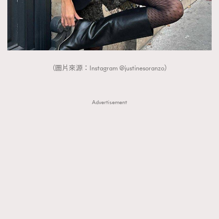
（圖片來源：Instagram @justinesoranzo）
Advertisement