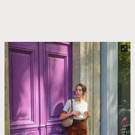
FigaroFrancais
41
FigaroGadget
1
FigaroHealth
647
FigaroHub
128
FigaroIcon
68
法國五月French May專訪四位香港文藝代表
FigaroInsight
156
FigaroIssue
271
FigaroJewellery
87
FigaroLifestyle
230
FigaroLove
89
FigaroMasterclass
20
FigaroMusic
90
FigaroStyle
89
#FigaroIssue 容祖兒封面專訪｜追逐歌手夢
FigaroSubculture
14