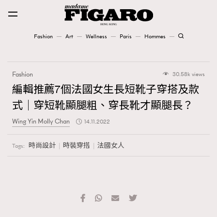
Fashion
Art
Wellness
Paris
Hommes
Fashion
Fashion
30.58k views
Art
編輯推薦7個法國女生長短靴子穿搭及款
式｜穿短靴顯腿粗、穿長靴才顯腿長？
Wellness
Wing Yin Molly Chan
14.11.2022
Karena Lam is On Our Cover
時尚設計
時裝穿搭
法國女人
Tags:
Paris
Hommes