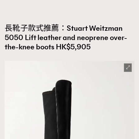
長靴子款式推薦：Stuart Weitzman
5050 Lift leather and neoprene over-
the-knee boots HK$5,905