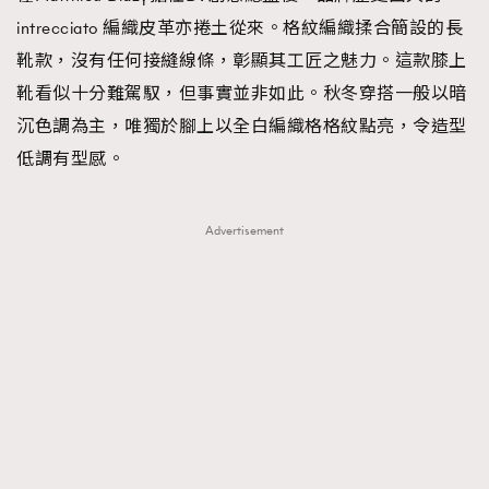
intrecciato 編織皮革亦捲土從來。格紋編織揉合簡設的長
靴款，沒有任何接縫線條，彰顯其工匠之魅力。這款膝上
靴看似十分難駕馭，但事實並非如此。秋冬穿搭一般以暗
沉色調為主，唯獨於腳上以全白編織格格紋點亮，令造型
低調有型感。
Advertisement