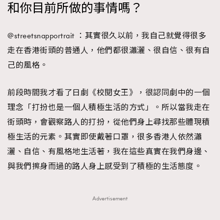
和你目前所做的事情嗎？
About us
Collaboration Opportunity
Disclaimer
Privacy
New Media Group
|
Madame Figaro editions:
France
|
Greece
@streetsnapportrait ：其實很久以前，我自己就覺得很多
|
Japan
|
Portugal
|
Spain
走在香港街頭的普通人，他們都很瀟灑、很自信、很有自
己的風格。
前段時間我才看了日劇《校閱女王》，很認同劇中的一個
理念「打扮也是一個人積極生活的方式」。所以當我走在
街頭時，會觀察路人的打扮，從他們身上尋找那些體現積
極生活的元素。其實即使戴著口罩，很多香港人依然瀟
灑、自信、有風格地生活著，我在這些真實在我們身邊、
與我們擦身而過的路人身上感受到了積極的生活態度。
Advertisement