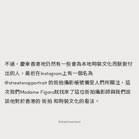
FigaroFrancais
41
FigaroGadget
1
FigaroHealth
647
FigaroHub
128
FigaroIcon
68
法國五月French May專訪四位香港文藝代表
FigaroInsight
156
FigaroIssue
不過，慶幸香港地仍然有一些會為本地時裝文化而默默付
271
出的人，最近在Instagram上有一個名為
FigaroJewellery
87
@streetsnapportrait 的街拍攝影帳號備受人們所關注，這
FigaroLifestyle
230
次我們Madame Figaro就找來了這位街拍攝影師與我們談
FigaroLove
89
談他對於香港的 街拍 和時裝文化的看法。
FigaroMasterclass
20
FigaroMusic
90
FigaroStyle
89
Advertisement
#FigaroIssue 容祖兒封面專訪｜追逐歌手夢
FigaroSubculture
14