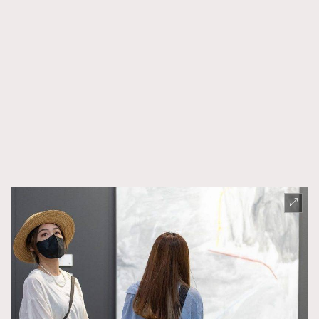
FigaroTalk
48
FigaroWatch
83
Grooming&Fitness
38
HommesFashion
2
HommeStyle
132
NoBagNoLife
349
People
53
#FigaroIssue 專訪陳漢娜Hanna與Takuro｜模特
TheFrenchWay
145
情侶談愛情
VAxChowSangSang
4
WatchesWonder&Beyond
21
WatchesWonder&Beyond
1
向ChanelN°5致敬
1
大時代小事情
42
時尚熱話
537
時尚配飾
297