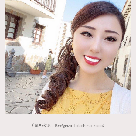
時裝心理學
2
當巨蟹座遇上處女座 Tyson Yoshi x 林家謙
煲劇日常
334
玩物壯志
1
本人已詳閱並同意遵守本文列明條款及細則。 請瀏覽
(
nmg.com.hk/privacy
) 閱讀本公司的私隱政策聲明。
本人願意接收新傳媒集團的最新消息及其他宣傳資訊，本人同意
新傳媒集團使用本人的個人資料於任何推廣用途。
（圖片來源：IG@ginza_takashima_rieco）