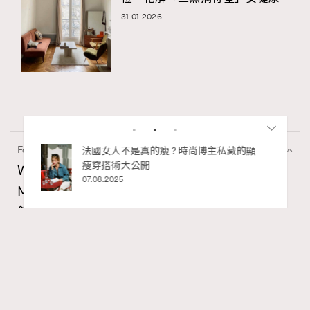
31.01.2026
Fashion
130 views
私藏的顯
別再用酒精消毒皮革！6個清潔手袋小技
巧，讓你更愛惜你的手袋
Watches and Wonders 2026: CHANEL全新
02.06.2025
Mademoiselle Privé Bouton Lion獅子系列戒指
錶與長頸鏈錶
Maria Leung
06.08.2026
RECOMMENDED
FigaroIssue
Series:
Chanel
Watchesandwonders2026
腕錶
Tags: