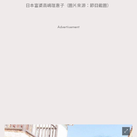
FigaroTalk
48
日本富婆高嶋理惠子（圖片來源：節目截圖）
FigaroWatch
83
Grooming&Fitness
38
Advertisement
HommesFashion
2
HommeStyle
132
NoBagNoLife
349
People
53
#FigaroIssue 專訪陳漢娜Hanna與Takuro｜模特
TheFrenchWay
145
情侶談愛情
VAxChowSangSang
4
WatchesWonder&Beyond
21
WatchesWonder&Beyond
1
向ChanelN°5致敬
1
大時代小事情
42
時尚熱話
537
時尚配飾
297