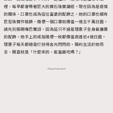
裡，每早都會帶著巨大的寶石珠寶誦經。現在因為是疫情
的關係，口罩也成為這位富婆的配飾之，她的口罩也綴有
巨型珠寶作裝飾，隨便一個口罩就價值一億五千萬日圓。
請先別張開嘴巴驚訝，因為這只不過是理惠子全身最廉價
的配飾，她手上的戒指隨便一枚都價值高達近4億日圓。
理惠子每天都總是打扮得金光閃閃的，簡約生活於她而
言，簡直就是「什麼來的，能當飯吃嗎？」
Advertisement