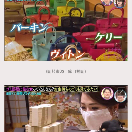
（圖片來源：節目截圖）
TRENDING
AFrenchMind
DressLikeAParisienne
EmpowerF
FashionWeek
FigaroAesthetic