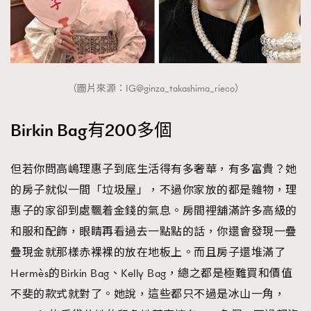
（圖片來源：IG@ginza_takashima_rieco）
Birkin Bag有200多個
但若你問高嶋理惠子到底生活得有多奢華，有多富貴？她
的房子就似一間「垃圾屋」，不過你家放的都是雜物，理
惠子的家卻到處飄着金錢的氣息。房間裡舖滿許多高級的
和服和配飾，眼睛再看過去一點點的話，你還會發現一疊
疊現金就那樣赤裸裸的放在地板上。而且房子還堆滿了
Hermès的Birkin Bag、Kelly Bag，總之都是極難買和價值
不斐的款式就對了。她說，這些都只不過是冰山一角，