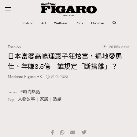
Fashion
Art
Wellness
Paris
Hommes
Fashion
Fashion
26.55k views
Art
日本富婆高嶋理惠子狂炫富，遍地愛馬
仕、年賺3.5億｜誰規定「斷捨離」？
Wellness
Madame Figaro HK
21.01.2023
Karena Lam is On Our Cover
時尚熱話
Series:
Paris
人物故事
家居
熱話
Tags:
Hommes