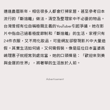
TRENDING
適逢農曆新年，相信很多人都會打掃家居，甚至參考日本
#FigaroExhibition 群星力撐MF X Leung Mo《See
AFrenchMind
3
流行的「斷捨離」做法，清空及整理家中不必要的物品。
You In My Dream》展覽
DressLikeAParisienne
1
台灣曾經有位自稱極簡主義的YouTuber引起爭議，她在影
EmpowerF
103
片中指自己過着極度節制和「斷捨離」的生活，家裡只有
FashionWeek
191
24件衣服，又不用化妝品，可是網友卻發現影片中大量造
FigaroAesthetic
308
假。其實生活如何過，又何需假裝。像是這位日本富婆高
FigaroAstrology
416
嶋理惠子就經常到處炫富，她的口頭禪是：「歡迎來到美
FigaroBeauty
424
與金運的世界」，將奢華的生活放於人前。
FigaroBeautyRitual
7
FigaroCeleb
547
Advertisement
#FigaroExhibition Wyman 揭曉 Figaro Exhibition
FigaroCinéma
281
第二站！
FigaroDigitalCover
17
FigaroExhibition
12
FigaroExpert
1