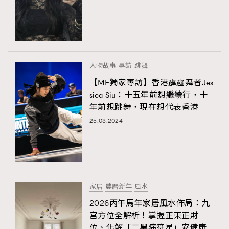
人物故事
專訪
跳舞
【MF獨家專訪】香港霹靂舞者Jes
sica Siu：十五年前想繼續行，十
年前想跳舞，現在想代表香港
25.03.2024
家居
農曆新年
風水
2026丙午馬年家居風水佈局：九
宮方位全解析！掌握正東正財
位、化解「二黑病符星」安健康