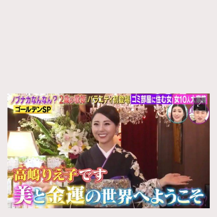
FigaroFrancais
41
FigaroGadget
1
FigaroHealth
647
FigaroHub
128
FigaroIcon
68
法國五月French May專訪四位香港文藝代表
FigaroInsight
156
FigaroIssue
271
FigaroJewellery
87
FigaroLifestyle
230
FigaroLove
89
FigaroMasterclass
20
FigaroMusic
90
FigaroStyle
89
#FigaroIssue 容祖兒封面專訪｜追逐歌手夢
FigaroSubculture
14