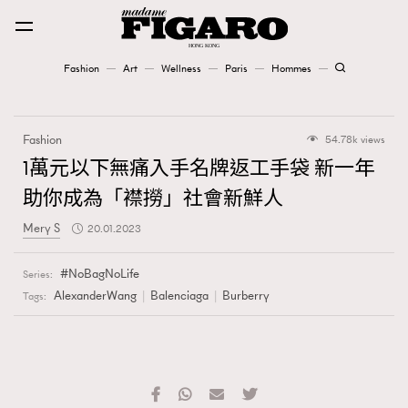
Fashion
Art
Wellness
Paris
Hommes
Fashion
Fashion
54.78k views
Art
1萬元以下無痛入手名牌返工手袋 新一年
助你成為「襟撈」社會新鮮人
Wellness
Mery S
20.01.2023
Karena Lam is On Our Cover
NoBagNoLife
Series:
Paris
AlexanderWang
Balenciaga
Burberry
Tags:
Hommes