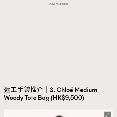
Advertisement
返工手袋推介｜3. Chloé Medium
Woody Tote Bag (HK$9,500)