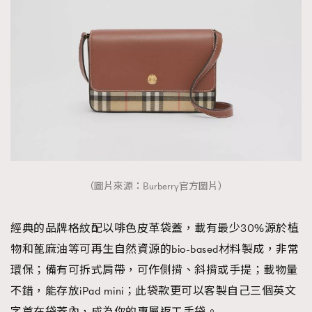
（圖片來源：Burberry官方圖片）
經典的品牌格紋配以啡色皮革袋蓋，載有最少30%源於植
物和蓖麻油等可再生自然資源的bio-based材料製成，非常
環保；備有可拆式肩帶，可作側揹、斜揹或手提；載物量
不錯，能存放iPad mini；此袋款更可以客製自己三個英文
字首在袋蓋內，成為你的專屬返工手袋。