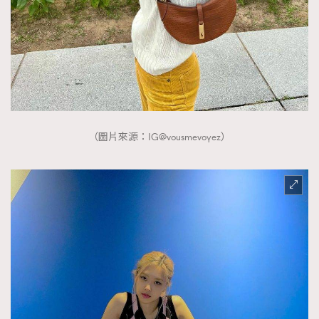
時裝心理學
2
當巨蟹座遇上處女座 Tyson Yoshi x 林家謙
煲劇日常
334
玩物壯志
1
（圖片來源：IG@vousmevoyez）
本人已詳閱並同意遵守本文列明條款及細則。 請瀏覽
(
nmg.com.hk/privacy
) 閱讀本公司的私隱政策聲明。
本人願意接收新傳媒集團的最新消息及其他宣傳資訊，本人同意
新傳媒集團使用本人的個人資料於任何推廣用途。