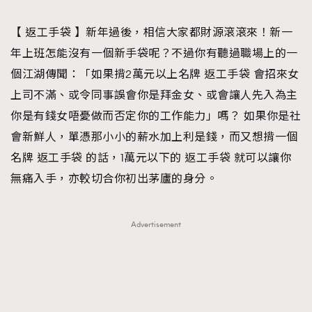
TRENDING
【 返工手袋 】新年過後，相信大家都財源滾滾來！新一
#FigaroExhibition 群星力撐MF X Leung Mo《See
AFrenchMind
3
年上班怎能沒有一個新手袋呢？不過你有聽過職場上的一
You In My Dream》展覽
DressLikeAParisienne
1
個江湖傳聞：「如果揹2萬元以上名牌 返工手袋 會招來女
EmpowerF
103
上司不滿、或令同事誤會你是拜金女、或會讓人先入為主
FashionWeek
191
你是有錢女唔憂做而否定你的工作能力」嗎？ 如果你是社
FigaroAesthetic
308
會新鮮人，單憑那小小的薪水加上利是錢，而又想揹一個
FigaroAstrology
417
名牌 返工手袋 的話，1萬元以下的 返工手袋 就可以讓你
FigaroBeauty
424
無痛入手，亦較切合你初出茅廬的身分。
FigaroBeautyRitual
7
FigaroCeleb
547
Advertisement
#FigaroExhibition Wyman 揭曉 Figaro Exhibition
FigaroCinéma
281
第二站！
FigaroDigitalCover
17
FigaroExhibition
12
FigaroExpert
1