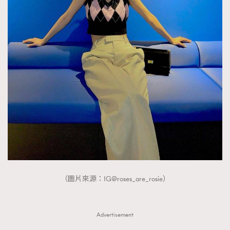
About us
Collaboration Opportunity
Disclaimer
Privacy
New Media Group
|
Madame Figaro editions:
France
|
Greece
|
Japan
|
Portugal
|
Spain
（圖片來源：IG@roses_are_rosie）
Advertisement