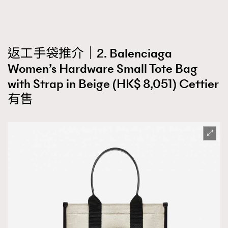
返工手袋推介｜2. Balenciaga
Women’s Hardware Small Tote Bag
with Strap in Beige (HK$ 8,051) Cettier
有售