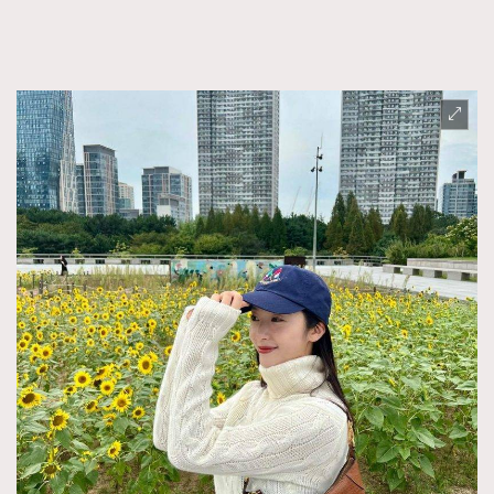
FigaroTalk
48
FigaroWatch
83
Grooming&Fitness
38
HommesFashion
2
HommeStyle
132
NoBagNoLife
349
People
53
#FigaroIssue 專訪陳漢娜Hanna與Takuro｜模特
TheFrenchWay
145
情侶談愛情
VAxChowSangSang
4
WatchesWonder&Beyond
21
WatchesWonder&Beyond
1
向ChanelN°5致敬
1
大時代小事情
42
時尚熱話
537
時尚配飾
297