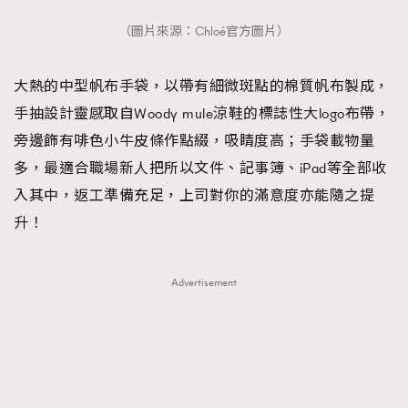
（圖片來源：Chloé官方圖片）
大熱的中型帆布手袋，以帶有細微斑點的棉質帆布製成，
手抽設計靈感取自Woody mule涼鞋的標誌性大logo布帶，
旁邊飾有啡色小牛皮條作點綴，吸睛度高；手袋載物量
多，最適合職場新人把所以文件、記事簿、iPad等全部收
入其中，返工準備充足，上司對你的滿意度亦能隨之提
升！
Advertisement