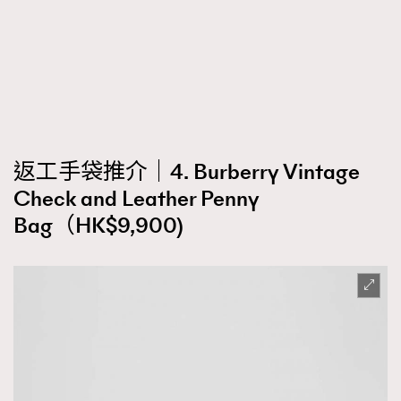
返工手袋推介｜4. Burberry Vintage
Check and Leather Penny
Bag（HK$9,900)