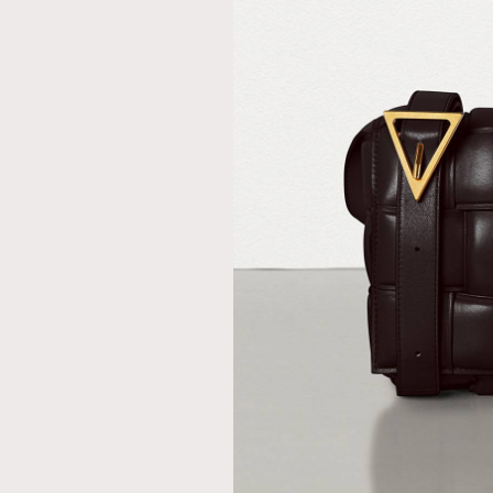
AFrenchMind
D