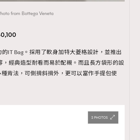
hoto from Bottega Veneta
40,100
覽(
nmg.com.hk/privacy
) 閱讀本
資訊，本人同意新傳媒集團使用
潛力的IT Bag。採用了軟身加特大菱格設計，並推出
等，經典造型耐看而易於配襯。而且長方袋形的設
多種背法，可側揹斜揹外，更可以當作手提包使
3