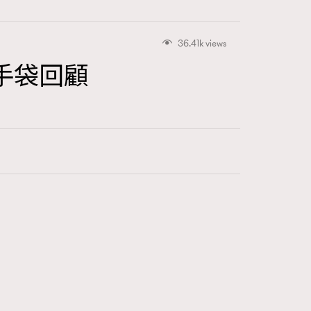
36.41k views
氣手袋回顧
416
FigaroAstrology
424
FigaroBeauty
7
FigaroBeautyRitual
547
FigaroCeleb
281
FigaroCinéma
17