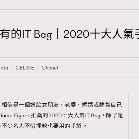
的IT Bag｜2020十大人
TRENDING
3
AFrenchMind
neta
CELINE
Chanel
1
DressLikeAParisienne
103
EmpowerF
191
，相信是一個送給女朋友、老婆、媽媽或犒賞自己
FashionWeek
e Figaro 推薦的2020十大人氣IT Bag，除了是
308
FigaroAesthetic
是不少名人不惜撞款也要用的手袋。