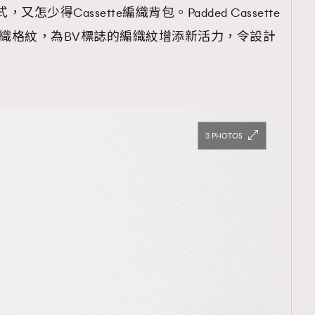
怎少得Cassette編織背包。Padded Cassette
編織格紋，為BV標誌的編織紋增添新活力，令設計
3