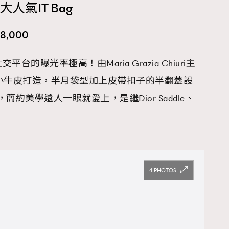
人氣IT Bag
28,000
的曝光率極高！由Maria Grazia Chiuri主
 Box 小牛皮打造，半月袋型加上皮帶扣子的半翻蓋設
約美學還人一眼就愛上，是繼Dior Saddle、
4