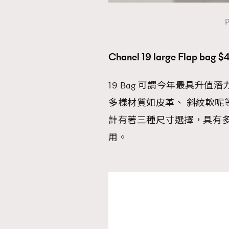
P
Chanel 19 large Flap bag $
本人已詳閱並同意遵守本文列明條款及細則。 請瀏
公司的私隱政策聲明。
本人願意接收新傳媒集團的最新消息及其他宣傳
19 Bag 可謂今年最具升值
本人的個人資料於任何推廣用途。
多樣材質如皮革、 斜紋軟呢
計有著三種尺寸選擇，具有
用。