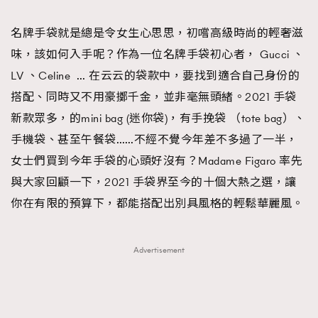
TRENDING
名牌手袋就是總是令女生心思思，初嚐高級時尚的輕奢滋
#FigaroExhibition 群星力撐MF X Leung Mo《See
AFrenchMind
3
味，該如何入手呢？作為一位名牌手袋初心者， Gucci 、
You In My Dream》展覽
DressLikeAParisienne
1
LV 、Celine … 在云云的袋款中，要找到適合自己身份的
EmpowerF
103
搭配、同時又不用豪擲千金，並非毫無頭緒。2021 手袋
FashionWeek
191
新款眾多，的mini bag (迷你袋)，有手挽袋 （tote bag）、
FigaroAesthetic
308
手機袋、甚至午餐袋……不經不覺今年差不多過了一半，
FigaroAstrology
416
女士們買到今年手袋的心頭好沒有？Madame Figaro 率先
FigaroBeauty
424
與大家回顧一下，2021 手袋界至今的十個大熱之選，讓
FigaroBeautyRitual
7
你在有限的預算下，都能搭配出別具風格的輕鬆華麗風。
FigaroCeleb
547
#FigaroExhibition Wyman 揭曉 Figaro Exhibition
FigaroCinéma
281
Advertisement
第二站！
FigaroDigitalCover
17
FigaroExhibition
12
FigaroExpert
1