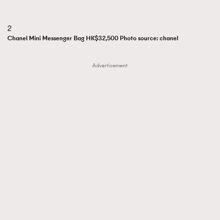
About us
Collaboration Opportunity
Disclaimer
Privacy
2
New Media Group
|
Madame Figaro editions:
France
|
Greece
Chanel Mini Messenger Bag HK$32,500 Photo source: chanel
|
Japan
|
Portugal
|
Spain
Advertisement