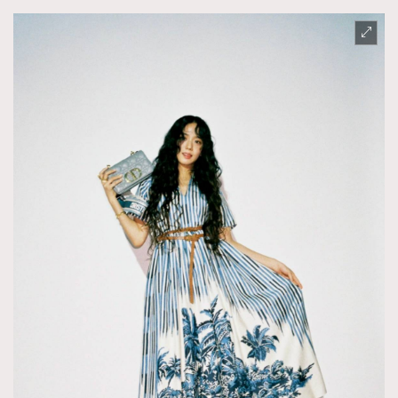
AFrenchMind
DressLikeAParisienne
EmpowerF
FashionWeek
FigaroAesthetic