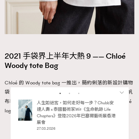
2021 手袋界上半年大熱 9 —— Chloé
Woody tote Bag
Chloé 的 Woody tote bag 一推出，簡約俐落的新設計購物
袋，就讓不少辦公室女士眼前一亮。用十分挺身布料的帆
布袋，綴以小皮革線條令外型更堅挺，配合亮眼的 Chloé
袋小技
人生如迷宮，如何走好每一步？Chubb安
達人壽 x 泰國藝術家Wit《生命軌跡 Life
logo 布條，令人一眼辨別，大大提高性價比。
Chapters》登陸2026年巴塞爾藝術展香港
展會
27.03.2026
Advertisement