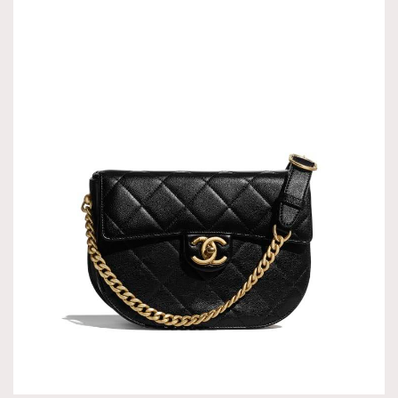
時裝心理學
2
當巨蟹座遇上處女座 Tyson Yoshi x 林家謙
煲劇日常
334
玩物壯志
1
本人已詳閱並同意遵守本文列明條款及細則。 請瀏覽
(
nmg.com.hk/privacy
) 閱讀本公司的私隱政策聲明。
本人願意接收新傳媒集團的最新消息及其他宣傳資訊，本人同意
新傳媒集團使用本人的個人資料於任何推廣用途。