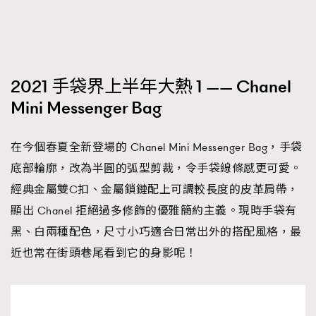
FigaroTalk
48
FigaroWatch
83
Grooming&Fitness
38
HommesFashion
2
2021 手袋界上半年大熱 1 —— Chanel
HommeStyle
132
Mini Messenger Bag
NoBagNoLife
349
People
53
在今個春夏全新登場的 Chanel Mini Messenger Bag，手袋
#FigaroIssue 專訪陳漢娜Hanna與Takuro｜模特
TheFrenchWay
145
情侶談愛情
底部輪廓，改為半圓的弧型剪裁，令手袋線條感更可愛。
VAxChowSangSang
4
經典金屬雙C扣、金屬鎖鏈配上可調較長度的皮革肩帶，
WatchesWonder&Beyond
21
顯出 Chanel 拒絕過多修飾的優雅簡約主義。現時手袋有
WatchesWonder&Beyond
1
黑、白兩種配色，尺寸小巧適合日常出外的搭配風格，最
向ChanelN°5致敬
1
近也常在街頭巷尾看到它的身影呢！
大時代小事情
42
時尚熱話
537
時尚配飾
297