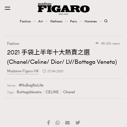
Fashion
Art
Wellness
Paris
Hommes
Fashion
Fashion
48.33k views
Art
2021 手袋上半年十大熱賣之選
(Chanel/Celine/ Dior/ LV/Bottega Veneta)
Wellness
Madame Figaro HK
27.04.2021
Karena Lam is On Our Cover
NoBagNoLife
Series:
Paris
BottegaVeneta
CELINE
Chanel
Tags:
Hommes