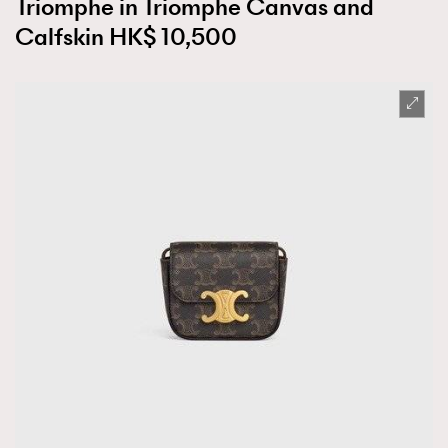
Triomphe in Triomphe Canvas and
Calfskin HK$ 10,500