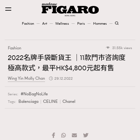
Fashion
Art
Wellness
Paris
Hommes
Fashion
Fashion
31.55k views
Art
2022名牌手袋斷貨王 ｜11款門巿咨詢度
極高款式，最平HK$4,800元起有售
Wellness
Wing Yin Molly Chan
29.12.2022
Karena Lam is On Our Cover
NoBagNoLife
Series:
Paris
Balenciaga
CELINE
Chanel
Tags:
Hommes