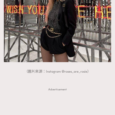
（圖片來源：Instagram @roses_are_rosie）
Advertisement