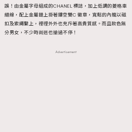
誤！由金屬字母組成的CHANEL 標誌，加上低調的菱格車
縫線，配上金屬鏈上掛著鏤空雙C 徽章，寬鬆的內籠以磁
扣及索繩繫上，裡𥚃外外也充斥著高貴質感。而且款色無
分男女，不少時尚迷也搶過不停！
Advertisement