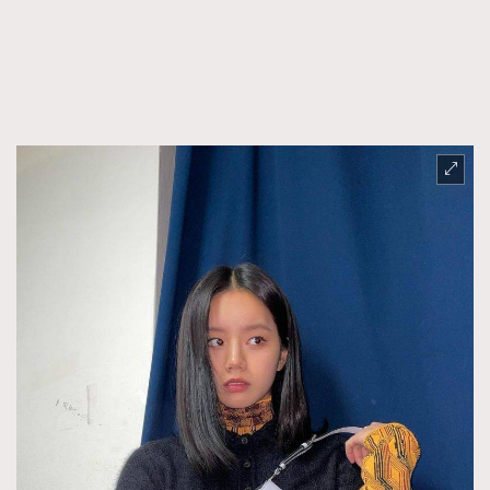
FigaroFrancais
41
FigaroGadget
1
FigaroHealth
647
FigaroHub
128
FigaroIcon
68
法國五月French May專訪四位香港文藝代表
FigaroInsight
156
FigaroIssue
271
FigaroJewellery
87
FigaroLifestyle
230
FigaroLove
89
FigaroMasterclass
20
FigaroMusic
90
FigaroStyle
89
#FigaroIssue 容祖兒封面專訪｜追逐歌手夢
FigaroSubculture
14