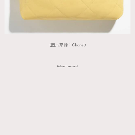
（圖片來源：Chanel）
Advertisement