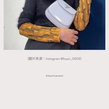
FigaroTalk
48
FigaroWatch
83
Grooming&Fitness
38
HommesFashion
2
HommeStyle
132
NoBagNoLife
349
People
53
#FigaroIssue 專訪陳漢娜Hanna與Takuro｜模特
TheFrenchWay
145
情侶談愛情
（圖片來源：Instagram @hyeri_0609）
VAxChowSangSang
4
WatchesWonder&Beyond
21
Advertisement
WatchesWonder&Beyond
1
向ChanelN°5致敬
1
大時代小事情
42
時尚熱話
537
時尚配飾
297