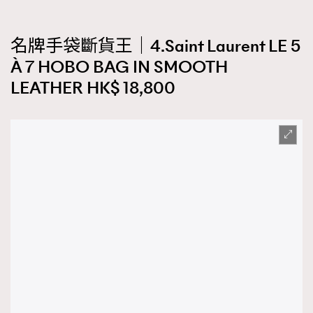
名牌手袋斷貨王｜4.Saint Laurent LE 5
À 7 HOBO BAG IN SMOOTH
LEATHER HK$ 18,800