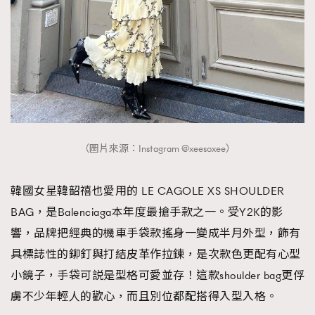
（圖片來源：Instagram @xeesoxee）
韓國女星韓韶禧也愛用的 LE CAGOLE XS SHOULDER
BAG，是Balenciaga本年度最搶手款之一。受Y2K的影
響，品牌把經典的機車手袋款搖身一變成半月外型，飾有
具標誌性的鉚釘與打結皮革作拉鍊，是次款色更配有心型
小鏡子，手袋可説是型格可愛並存！這款shoulder bag更俘
虜不少年輕人的歡心，而且別位都配搭得入型入格。