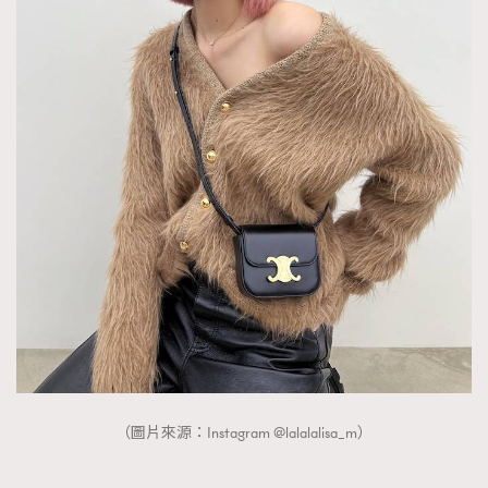
（圖片來源：Instagram @lalalalisa_m）