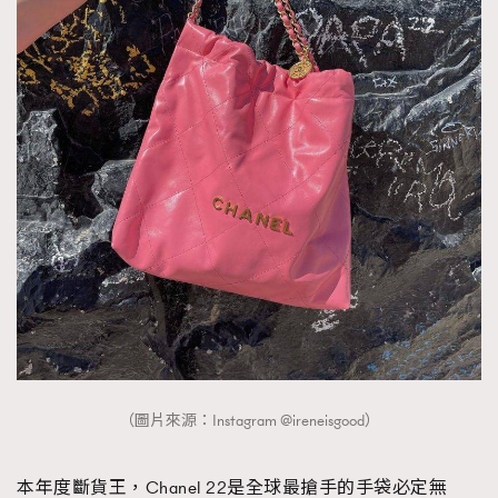
About us
Collaboration Opportunity
Disclaimer
Privacy
New Media Group
|
Madame Figaro editions:
France
|
Greece
|
Japan
|
Portugal
|
Spain
（圖片來源：Instagram @ireneisgood）
本年度斷貨王，Chanel 22是全球最搶手的手袋必定無