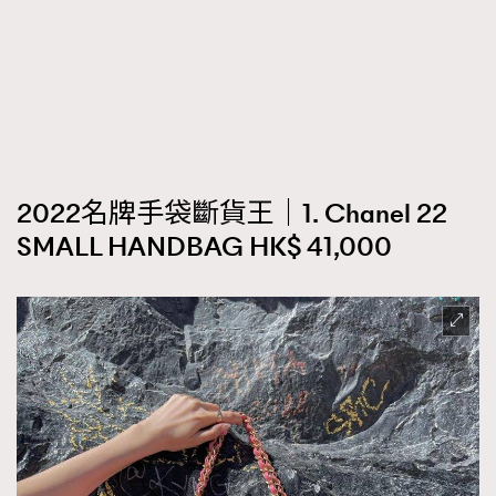
時裝心理學
2
當巨蟹座遇上處女座 Tyson Yoshi x 林家謙
煲劇日常
334
玩物壯志
1
2022名牌手袋斷貨王｜1. Chanel 22
SMALL HANDBAG HK$ 41,000
本人已詳閱並同意遵守本文列明條款及細則。 請瀏覽
(
nmg.com.hk/privacy
) 閱讀本公司的私隱政策聲明。
本人願意接收新傳媒集團的最新消息及其他宣傳資訊，本人同意
新傳媒集團使用本人的個人資料於任何推廣用途。