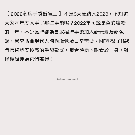
TRENDING
【 2022名牌手袋斷貨王 】不足3天便踏入2023，不知道
#FigaroExhibition 群星力撐MF X Leung Mo《See
AFrenchMind
3
大家本年度入手了那些手袋呢？2022年可説是色彩繽紛
You In My Dream》展覽
DressLikeAParisienne
1
的一年，不少品牌都為自家招牌手袋加入新元素及新色
EmpowerF
103
調，務求貼合現代人時尚觸覺及日常需要。MF盤點了11款
FashionWeek
191
門巿咨詢度極高的手袋款式，集合時尚、耐看於一身，難
FigaroAesthetic
308
怪時尚迷為它們著迷！
FigaroAstrology
417
FigaroBeauty
424
Advertisement
FigaroBeautyRitual
7
FigaroCeleb
547
#FigaroExhibition Wyman 揭曉 Figaro Exhibition
FigaroCinéma
281
第二站！
FigaroDigitalCover
17
FigaroExhibition
12
FigaroExpert
1