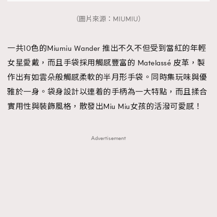
（圖片來源：MIUMIU）
一共10色的Miumiu Wander 推出不久不但受到當紅的年輕
女星愛戴，而且手袋採用觸感豐富的 Matelassé 皮革，製
作出有如雲朵般觸感柔軟的半月形手袋。同時集玩味與優
雅於一身。袋身設計以連着的手柄為一大特點，而且揉合
實用性與裝飾風格，散發出Miu Miu女孩的活潑可愛感！
Advertisement