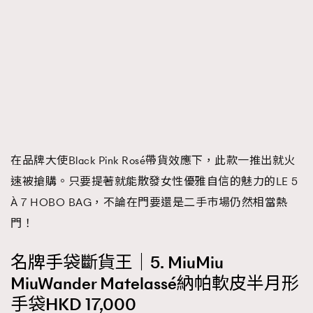
在品牌大使Black Pink Rosé帶貨效應下，此款一推出就火
速被搶購。只要提著就能散發女性優雅自信的魅力的LE 5
À 7 HOBO BAG，不論在門要還是二手巿場仍然相當熱
門！
名牌手袋斷貨王｜5. MiuMiu
MiuWander Matelassé納帕軟皮半月形
手袋HKD 17,000