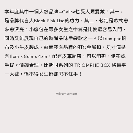
AFrenchMind
DressLikeAParisienne
本年度其中一個大熱品牌—Celine也受大眾愛戴！其一，
EmpowerF
FashionWeek
FigaroAesthetic
是品牌代言人Black Pink Lisa的功力，其二，必定是款式愈
來愈漂亮。小廢包在眾多女生之中算是比較最容易入門，
同時又能展現自己的時尚品味手袋款之一。以Triomphe帆
布及小牛皮製成，前面載有品牌的孖C金屬扣，尺寸僅是
有11cm x 8cm x 4xm，配有皮革肩帶，可以斜孭、側孭或
手提。價錢合理，比起同系列的 TRIOMPHE BOX 格價平
一大截，怪不得女生們都忍不住手！
Advertisement