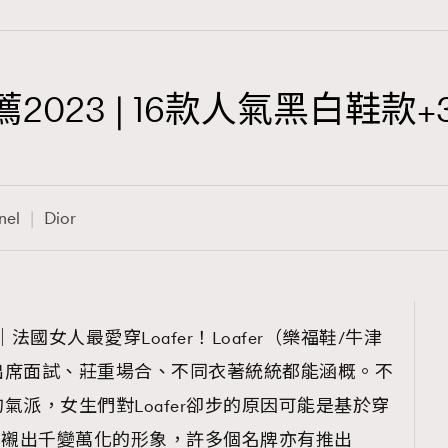
推薦2023 | 16款人氣黑白鞋
TRENDING
3
AFrenchMind
nel
Dior
1
DressLikeAParisienne
103
EmpowerF
191
 ｜法國女人最愛穿Loafer！Loafer（樂福鞋/牛津
FashionWeek
出席面試、莊重場合、不同衣著統統都能涵概。不
308
FigaroAesthetic
氣派，女生們對Loafer卻步的原因可能是基於穿
r可襯出千變萬化的形象，許多個名牌亦有推出