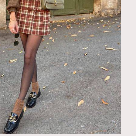
TRENDING
ressLikeAParisienne
Empower
FigaroAesthetic