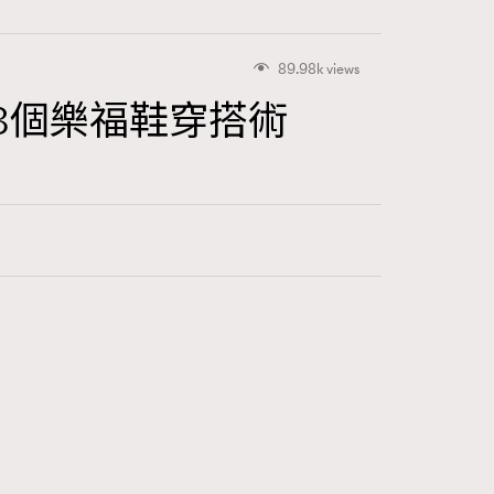
89.98k views
款+3個樂福鞋穿搭術
416
FigaroAstrology
424
FigaroBeauty
7
FigaroBeautyRitual
547
FigaroCeleb
281
FigaroCinéma
17