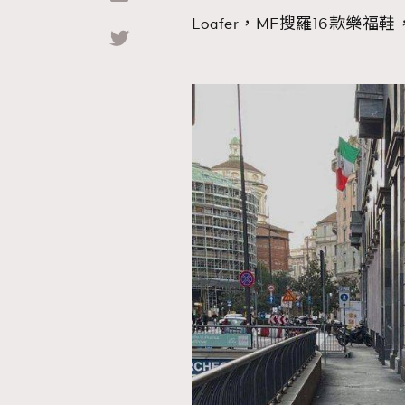
Loafer，MF搜羅16款
Hommes