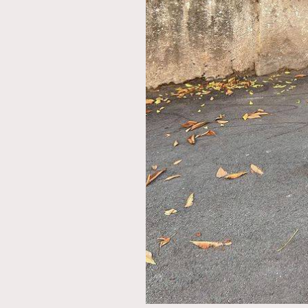
AFrenchMind
D