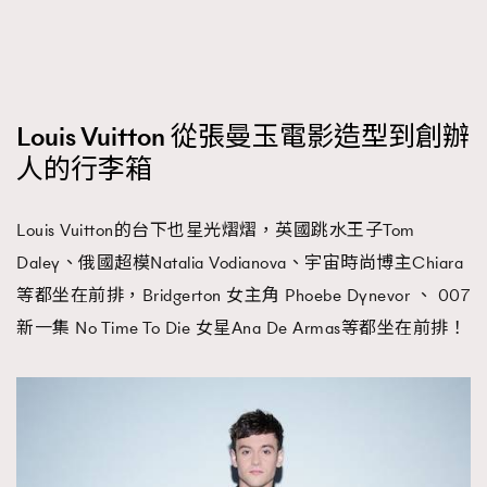
FigaroTalk
48
FigaroWatch
83
Grooming&Fitness
38
HommesFashion
2
Louis Vuitton 從張曼玉電影造型到創辦
HommeStyle
132
人的行李箱
NoBagNoLife
349
People
53
Louis Vuitton的台下也星光熠熠，英國跳水王子Tom
#FigaroIssue 專訪陳漢娜Hanna與Takuro｜模特
TheFrenchWay
145
情侶談愛情
Daley、俄國超模Natalia Vodianova、宇宙時尚博主Chiara
VAxChowSangSang
4
等都坐在前排，Bridgerton 女主角 Phoebe Dynevor 、 007
WatchesWonder&Beyond
21
新一集 No Time To Die 女星Ana De Armas等都坐在前排！
WatchesWonder&Beyond
1
向ChanelN°5致敬
1
大時代小事情
42
時尚熱話
537
時尚配飾
297