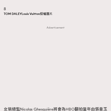
About us
Collaboration Opportunity
Disclaimer
Privacy
8
TOM DALEYLouis Vuitton授權圖片
New Media Group
|
Madame Figaro editions:
France
|
Greece
|
Japan
|
Portugal
|
Spain
Advertisement
女裝總監Nicolas Ghesquière將會為HBO翻拍當年由張曼玉