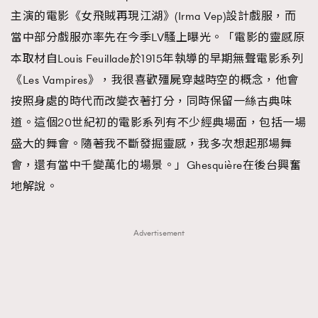
主演的電影《女飛賊再現江湖》(Irma Vep)設計戲服，而
當中部分戲服亦率先在今季LV騷上曝光。「電影的靈感原
本取材自Louis Feuillade於1915年執導的早期無聲電影系列
《Les Vampires》，我很喜歡殭屍穿越時空的概念，他會
按照身處的時代而改變衣著打分，同時保留一絲古典味
道。這個20世紀初的電影系列有不少經典場面，包括一場
盛大的舞會。隨著我不斷發掘靈感，我多次想起那場舞
會，還有當中千變萬化的場景。」Ghesquière在後台興奮
地解說。
Advertisement