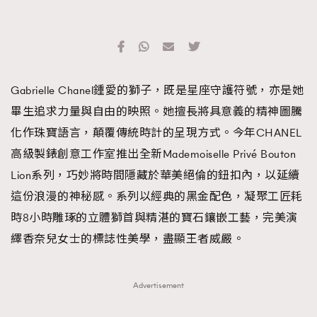
Gabrielle Chanel鍾愛的獅子，既是星座守護符號，亦是她
畢生追求力量與自由的映照。她擅長將具意義的精神圖騰
化作珠寶語言，顛覆傳統時計的呈現方式。今年CHANEL
高級製錶創意工作室推出全新Mademoiselle Privé Bouton
Lion系列，巧妙將時間隱藏於華美絕倫的鈕扣內，以延續
這份浪漫的神秘感。系列以經典的黑金配色，凝聚工匠耗
時8小時雕琢的立體獅首與精湛的寶石鑲嵌工藝，完美演
繹香奈兒女士的標誌性美學，盡顯王者威嚴。
Advertisement