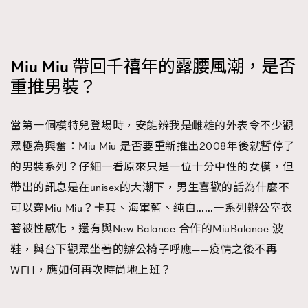
Miu Miu 帶回千禧年的露腰風潮，是否
重推男裝？
當第一個模特兒登場時，安能辨我是雌雄的外表令不少觀
眾極為興奮：Miu Miu 是否要重新推出2008年後就暫停了
的男裝系列？仔細一看原來只是一位十分中性的女模，但
帶出的訊息是在unisex的大潮下，男生喜歡的話為什麼不
可以穿Miu Miu？卡其、海軍藍、純白……一系列辦公室衣
著被性感化，還有與New Balance 合作的MiuBalance 波
鞋，與台下觀眾坐著的辦公椅子呼應——疫情之後不再
WFH，應如何再次時尚地上班？