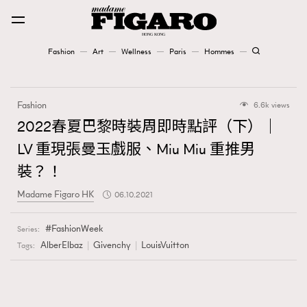
Fashion
Art
Wellness
Paris
Hommes
Fashion
Fashion
6.6k views
Art
2022春夏巴黎時裝周即時點評（下）｜
LV 重現張曼玉戲服、Miu Miu 重推男
Wellness
裝？！
Karena Lam is On Our Cover
Madame Figaro HK
06.10.2021
Paris
FashionWeek
Series:
AlberElbaz
Givenchy
LouisVuitton
Tags:
Hommes