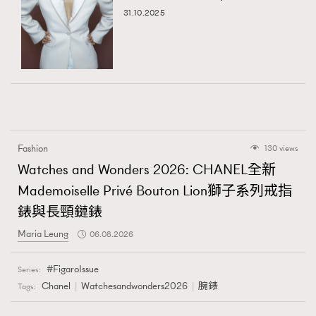
31.10.2025
Fashion
130 views
Watches and Wonders 2026: CHANEL全新
Mademoiselle Privé Bouton Lion獅子系列戒指
錶與長頸鏈錶
Maria Leung
06.08.2026
FigaroIssue
Series:
Chanel
Watchesandwonders2026
腕錶
Tags: