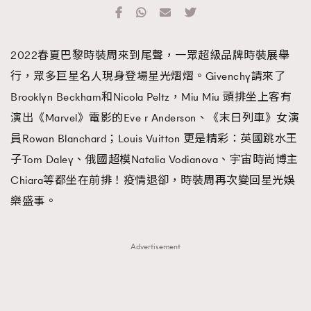
TRENDING
#FigaroExhibition 群星力撐MF X Leung Mo《See
AFrenchMind
3
2022春夏巴黎時裝周來到尾聲，一眾超級品牌時裝展舉
You In My Dream》展覽
DressLikeAParisienne
1
行，眾多巨星名人現身登場星光熠熠。Givenchy請來了
EmpowerF
103
Brooklyn Beckham和Nicola Peltz，Miu Miu 頭排坐上客有
FashionWeek
191
演出《Marvel》電影的Eve r Anderson、《末日列車》女演
FigaroAesthetic
308
員Rowan Blanchard；Louis Vuitton 更是精彩：英國跳水王
FigaroAstrology
416
子Tom Daley、俄國超模Natalia Vodianova、宇宙時尚博主
FigaroBeauty
424
Chiara等都坐在前排！疫情退卻，時裝周再次變回星光娛
FigaroBeautyRitual
7
樂盛事。
FigaroCeleb
547
#FigaroExhibition Wyman 揭曉 Figaro Exhibition
FigaroCinéma
281
Advertisement
第二站！
FigaroDigitalCover
17
FigaroExhibition
12
FigaroExpert
1