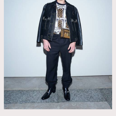
時裝心理學
2
當巨蟹座遇上處女座 Tyson Yoshi x 林家謙
煲劇日常
334
玩物壯志
1
本人已詳閱並同意遵守本文列明條款及細則。 請瀏覽
(
nmg.com.hk/privacy
) 閱讀本公司的私隱政策聲明。
本人願意接收新傳媒集團的最新消息及其他宣傳資訊，本人同意
新傳媒集團使用本人的個人資料於任何推廣用途。