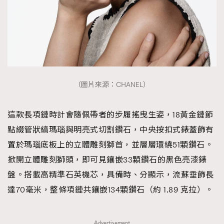
（圖片來源：CHANEL）
這款長項鏈時計會隨佩帶者的步履搖曳生姿，18黃金鏈節
點綴管狀縞瑪瑙與明亮式切割鑽石，中央按扣式錶蓋飾有
置於瑪瑙底板上的立體雕刻獅首，並層層環繞51顆鑽石。
掀開立體雕刻獅頭，即可見鑲嵌33顆鑽石的黑色亮漆錶
盤。搭載高精準石英機芯，具備時、分顯示，流蘇垂飾長
達70毫米，整條項鏈共鑲嵌134顆鑽石（約 1.89 克拉）。
Advertisement