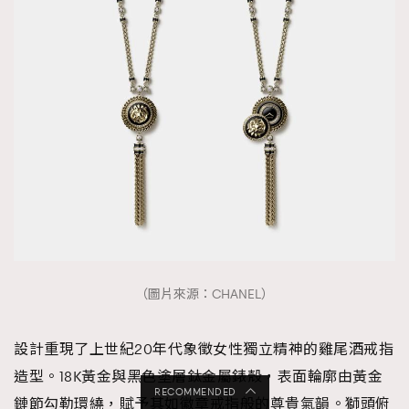
（圖片來源：CHANEL）
設計重現了上世紀20年代象徵女性獨立精神的雞尾酒戒指
造型。18K黃金與黑色塗層鈦金屬錶殼，表面輪廓由黃金
RECOMMENDED
鏈節勾勒環繞，賦予其如徽章戒指般的尊貴氣韻。獅頭俯