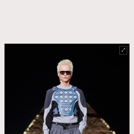
AFrenchMind
DressLikeAParisienne
EmpowerF
FashionWeek
FigaroAesthetic