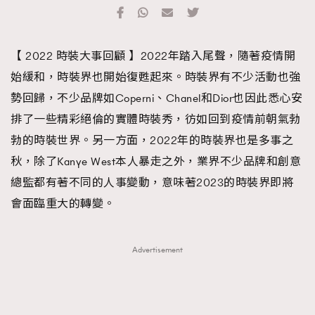
TRENDING
#FigaroExhibition 群星力撐MF X Leung Mo《See
AFrenchMind
3
【 2022 時裝大事回顧 】2022年踏入尾聲，隨著疫情開
You In My Dream》展覽
DressLikeAParisienne
1
始緩和，時裝界也開始復甦起來。時裝界有不少活動也強
EmpowerF
103
勢回歸，不少品牌如Coperni、Chanel和Dior也因此悉心安
FashionWeek
191
排了一些精彩絕倫的實體時裝秀，彷如回到疫情前朝氣勃
FigaroAesthetic
308
勃的時裝世界。另一方面，2022年的時裝界也是多事之
FigaroAstrology
415
秋，除了Kanye West本人暴走之外，業界不少品牌和創意
FigaroBeauty
424
總監都有著不同的人事變動，意味著2023的時裝界即將
FigaroBeautyRitual
7
會面臨重大的轉變。
FigaroCeleb
547
#FigaroExhibition Wyman 揭曉 Figaro Exhibition
FigaroCinéma
281
Advertisement
第二站！
FigaroDigitalCover
17
FigaroExhibition
12
FigaroExpert
1