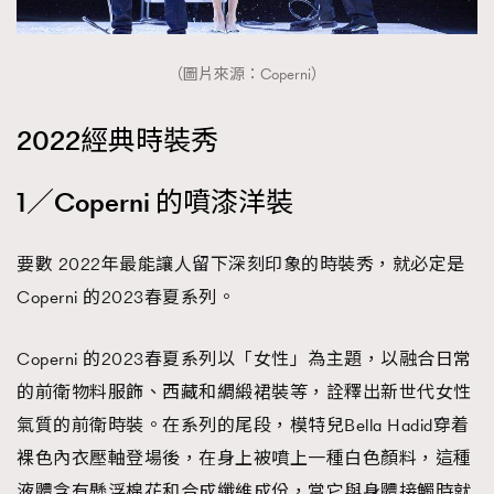
時裝心理學
2
當巨蟹座遇上處女座 Tyson Yoshi x 林家謙
煲劇日常
334
（圖片來源：Coperni）
玩物壯志
1
2022經典時裝秀
1／Coperni 的噴漆洋裝
要數 2022年最能讓人留下深刻印象的時裝秀，就必定是
Coperni 的2023春夏系列。
本人已詳閱並同意遵守本文列明條款及細則。 請瀏覽
(
nmg.com.hk/privacy
) 閱讀本公司的私隱政策聲明。
本人願意接收新傳媒集團的最新消息及其他宣傳資訊，本人同意
Coperni 的2023春夏系列以「女性」為主題，以融合日常
新傳媒集團使用本人的個人資料於任何推廣用途。
的前衛物料服飾、西藏和綢緞裙裝等，詮釋出新世代女性
氣質的前衛時裝。在系列的尾段，模特兒Bella Hadid穿着
裸色內衣壓軸登場後，在身上被噴上一種白色顏料，這種
液體含有懸浮棉花和合成纖維成份，當它與身體接觸時就