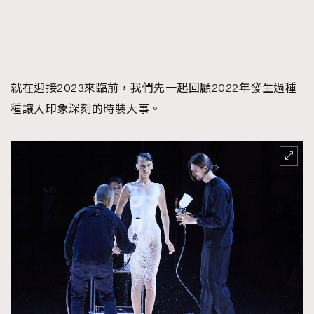
FigaroTalk
48
FigaroWatch
83
Grooming&Fitness
38
HommesFashion
2
就在迎接2023來臨前，我們先一起回顧2022年發生過種
HommeStyle
132
種讓人印象深刻的時裝大事。
NoBagNoLife
349
People
53
#FigaroIssue 專訪陳漢娜Hanna與Takuro｜模特
TheFrenchWay
145
情侶談愛情
VAxChowSangSang
4
WatchesWonder&Beyond
21
WatchesWonder&Beyond
1
向ChanelN°5致敬
1
大時代小事情
42
時尚熱話
537
時尚配飾
297