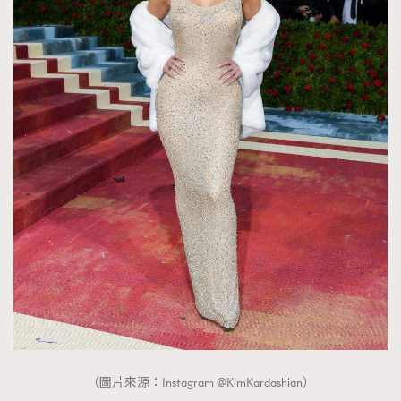
（圖片來源：Instagram @KimKardashian）