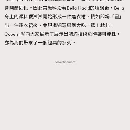
會開始固化。因此當顏料沿着Bella Hadid的噴繪後，Bella
About us
Collaboration Opportunity
Disclaimer
Privacy
身上的顏料便漸漸開始形成一件連衣裙，恍如即場「畫」
New Media Group
|
Madame Figaro editions:
France
|
Greece
|
Japan
|
Portugal
|
Spain
出一件連衣裙來，令現場觀眾感到大吃一驚！就此，
Coperni就向大家展示了展示出噴漆技術於時裝可能性，
亦為我們帶來了一個經典的系列。
Advertisement