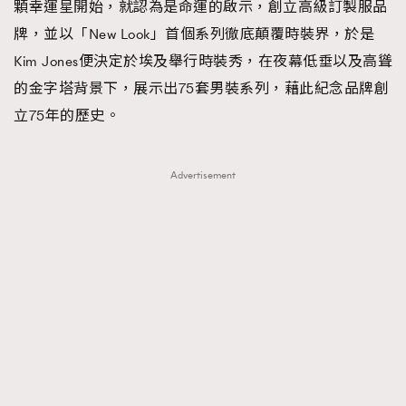
顆幸運星開始，就認為是命運的啟示，創立高級訂製服品
牌，並以「New Look」首個系列徹底顛覆時裝界，於是
Kim Jones便決定於埃及舉行時裝秀，在夜幕低垂以及高聳
的金字塔背景下，展示出75套男裝系列，藉此紀念品牌創
立75年的歷史。
Advertisement