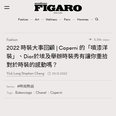
Fashion
Art
Wellness
Paris
Hommes
Fashion
Fashion
5.39k views
Art
2022 時裝大事回顧 | Coperni 的「噴漆洋
裝」、Dior於埃及舉辦時裝秀有讓你重拾
Wellness
對於時裝的感動嗎？
Karena Lam is On Our Cover
Yick Long Stephen Cheng
30.12.2022
Paris
時尚熱話
Series:
Balenciaga
Chanel
Coperni
Tags:
Hommes