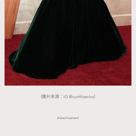
（圖片來源：IG @cynthiaerivo）
Advertisement