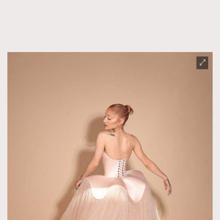
FigaroFrancais
41
FigaroGadget
1
FigaroHealth
647
FigaroHub
128
FigaroIcon
68
法國五月French May專訪四位香港文藝代表
FigaroInsight
156
FigaroIssue
271
FigaroJewellery
87
FigaroLifestyle
230
FigaroLove
89
FigaroMasterclass
20
FigaroMusic
90
FigaroStyle
89
#FigaroIssue 容祖兒封面專訪｜追逐歌手夢
FigaroSubculture
14