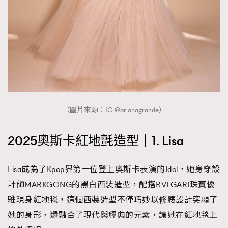
FigaroTalk
48
FigaroWatch
83
Grooming&Fitness
38
HommesFashion
2
HommeStyle
132
NoBagNoLife
349
People
53
#FigaroIssue 專訪陳漢娜Hanna與Takuro｜模特
（圖片來源：IG @arianagrande）
TheFrenchWay
145
情侶談愛情
VAxChowSangSang
4
2025奧斯卡紅地氈造型｜1. Lisa
WatchesWonder&Beyond
21
WatchesWonder&Beyond
1
Lisa成為了Kpop界第一位登上奧斯卡表演的Idol，她身穿設
向ChanelN°5致敬
1
計師MARKGONG的黑白西裝造型，配搭BVLGARI珠寶優
大時代小事情
42
雅現身紅地毯，這個西裝造型不僅巧妙以修腰設計突顯了
時尚熱話
537
她的身形，還融合了現代與經典的元素，讓她在紅地毯上
時尚配飾
297