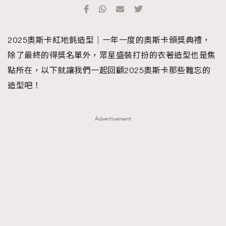
TRENDING
#FigaroExhibition 群星力撐MF X Leung Mo《See
AFrenchMind
3
2025奧斯卡紅地氈造型｜一年一度的奧斯卡頒獎典禮，
You In My Dream》展覽
DressLikeAParisienne
1
除了最終的得獎名單外，眾星盛裝打扮的衣著造型也是焦
EmpowerF
103
點所在，以下就讓我們一起回顧2025奧斯卡那些難忘的
FashionWeek
191
造型吧！
FigaroAesthetic
308
FigaroAstrology
417
Advertisement
FigaroBeauty
424
FigaroBeautyRitual
7
FigaroCeleb
547
#FigaroExhibition Wyman 揭曉 Figaro Exhibition
FigaroCinéma
281
第二站！
FigaroDigitalCover
17
FigaroExhibition
12
FigaroExpert
1