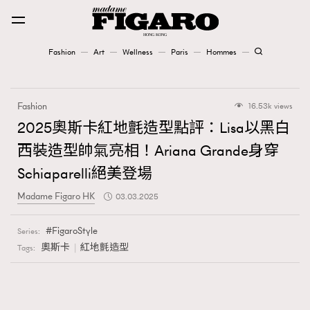
Fashion
Art
Wellness
Paris
Hommes
Fashion
Fashion
16.53k views
Art
2025奧斯卡紅地氈造型點評：Lisa以黑白
西裝造型帥氣亮相！Ariana Grande身穿
Wellness
Schiaparelli絕美登場
Karena Lam is On Our Cover
Madame Figaro HK
03.03.2025
Paris
FigaroStyle
Series:
奧斯卡
紅地氈造型
Tags:
Hommes