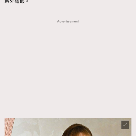
格外耀眼。
時裝心理學
2
當巨蟹座遇上處女座 Tyson Yoshi x 林家謙
煲劇日常
334
Advertisement
玩物壯志
1
本人已詳閱並同意遵守本文列明條款及細則。 請瀏覽
(
nmg.com.hk/privacy
) 閱讀本公司的私隱政策聲明。
本人願意接收新傳媒集團的最新消息及其他宣傳資訊，本人同意
新傳媒集團使用本人的個人資料於任何推廣用途。