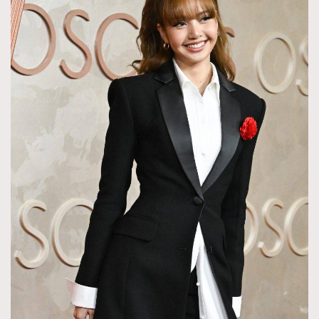
About us
Collaboration Opportunity
Disclaimer
Privacy
New Media Group
|
Madame Figaro editions:
France
|
Greece
|
Japan
|
Portugal
|
Spain