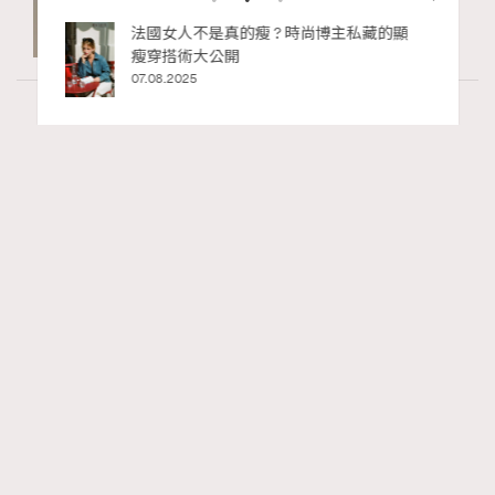
06.08.2026
私藏的顯
別再用酒精消毒皮革！6個清潔手袋小技
巧，讓你更愛惜你的手袋
02.06.2025
Fashion
1.57k views
Watches and Wonders 2026: CHANEL全新
RECOMMENDED
Mademoiselle Privé Bouton Lion獅子系列戒指
錶與長頸鏈錶
Maria Leung
06.08.2026
FigaroIssue
Series:
Chanel
Watchesandwonders2026
腕錶
Tags: