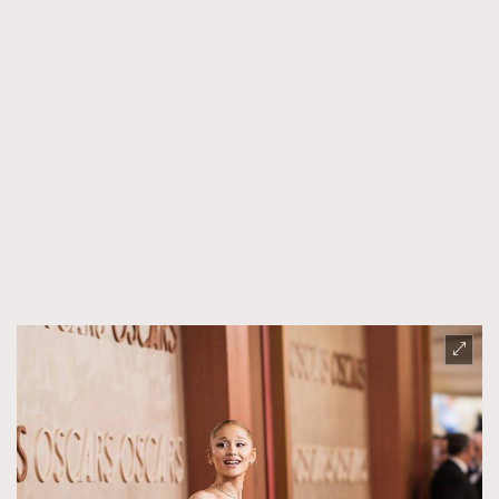
TRENDING
AFrenchMind
DressLikeAParisienne
EmpowerF
FashionWeek
FigaroAesthetic