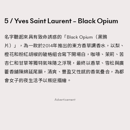
5 / Yves Saint Laurent – Black Opium
名字聽起來具有致命誘惑的「Black Opium（黑鴉
片）」，為一款於2014年推出的東方香草調香水，以梨、
橙花和粉紅胡椒的破格組合寫下開場白，咖啡、茉莉、苦
杏仁和甘草等獨特氣味隨之浮現，最終以香草、雪松與廣
藿香舖陳綿延尾韻，清爽、豐盈又性感的香氣疊合，為都
會女子的夜生活予以叛逆描繪。
Advertisement