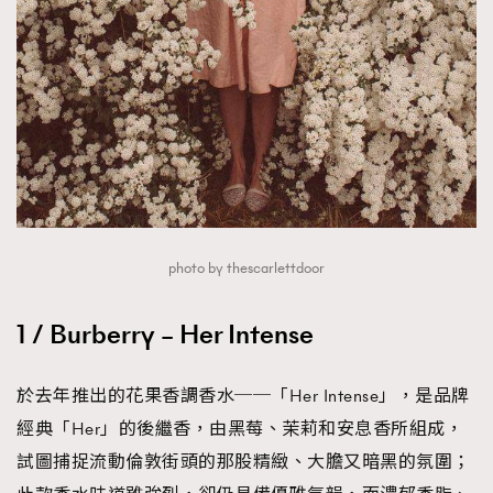
About us
Collaboration Opportunity
Disclaimer
Privacy
New Media Group
|
Madame Figaro editions:
France
|
Greece
|
Japan
|
Portugal
|
Spain
photo by thescarlettdoor
1 / Burberry – Her Intense
於去年推出的花果香調香水──「Her Intense」，是品牌
經典「Her」的後繼香，由黑莓、茉莉和安息香所組成，
試圖捕捉流動倫敦街頭的那股精緻、大膽又暗黑的氛圍；