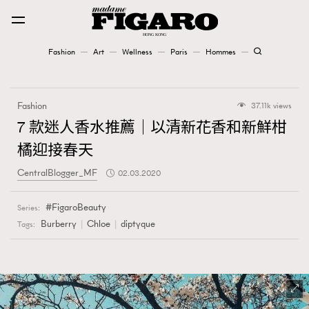
Fashion
Art
Wellness
Paris
Hommes
Fashion
Fashion
37.11k views
Art
7 款迷人香水推薦｜以清新花香和新鮮柑
橘迎接春天
Wellness
CentralBlogger_MF
02.03.2020
Karena Lam is On Our Cover
FigaroBeauty
Series:
Paris
Burberry
Chloe
diptyque
Tags:
Hommes