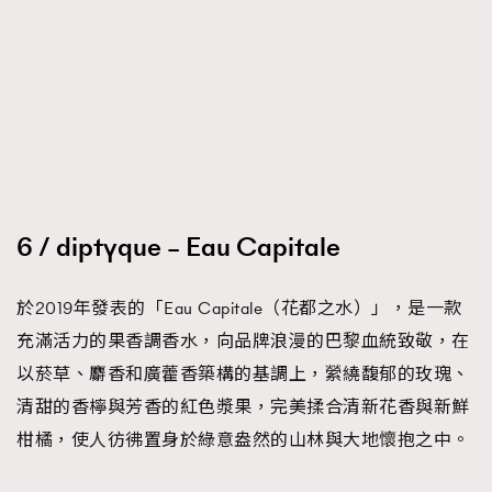
6 / diptyque – Eau Capitale
於2019年發表的「Eau Capitale（花都之水）」，是一款
充滿活力的果香調香水，向品牌浪漫的巴黎血統致敬，在
以菸草、麝香和廣藿香築構的基調上，縈繞馥郁的玫瑰、
清甜的香檸與芳香的紅色漿果，完美揉合清新花香與新鮮
柑橘，使人彷彿置身於綠意盎然的山林與大地懷抱之中。