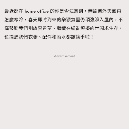
FigaroFrancais
41
最近都在 home office 的你是否注意到，無論窗外天氣再
FigaroGadget
1
怎麼寒冷，春天即將到來的樂觀氛圍仍頑強滲入屋內，不
FigaroHealth
647
僅鼓勵我們別放棄希望、繼續在紛亂煩擾的世間求生存，
FigaroHub
128
也提醒我們衣櫥、配件和香水都該換季啦！
FigaroIcon
68
法國五月French May專訪四位香港文藝代表
FigaroInsight
156
Advertisement
FigaroIssue
271
FigaroJewellery
87
FigaroLifestyle
230
FigaroLove
89
FigaroMasterclass
20
FigaroMusic
90
FigaroStyle
89
#FigaroIssue 容祖兒封面專訪｜追逐歌手夢
FigaroSubculture
14