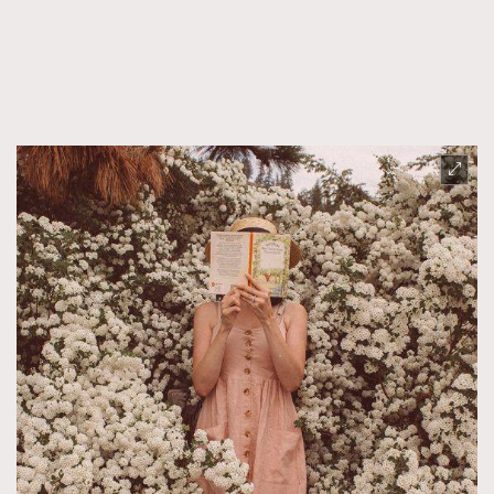
時裝心理學
2
當巨蟹座遇上處女座 Tyson Yoshi x 林家謙
煲劇日常
334
玩物壯志
1
本人已詳閱並同意遵守本文列明條款及細則。 請瀏覽
(
nmg.com.hk/privacy
) 閱讀本公司的私隱政策聲明。
本人願意接收新傳媒集團的最新消息及其他宣傳資訊，本人同意
新傳媒集團使用本人的個人資料於任何推廣用途。