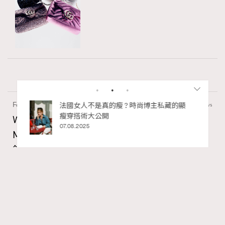
Fashion
1.57k views
主私藏的顯
別再用酒精消毒皮革！6個清潔手袋小技
巧，讓你更愛惜你的手袋
Watches and Wonders 2026: CHANEL全新
02.06.2025
Mademoiselle Privé Bouton Lion獅子系列戒指
錶與長頸鏈錶
Maria Leung
06.08.2026
RECOMMENDED
FigaroIssue
Series:
Chanel
Watchesandwonders2026
腕錶
Tags: