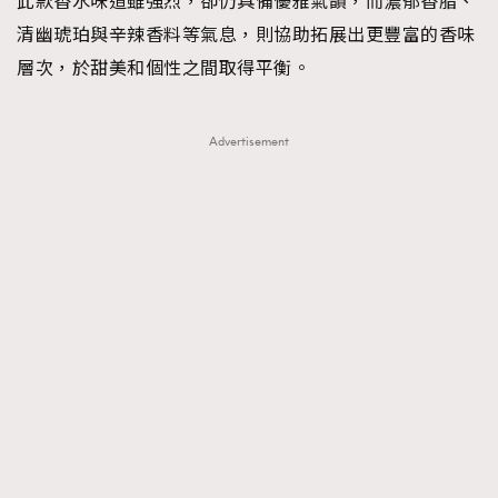
此款香水味道雖強烈，卻仍具備優雅氣韻，而濃郁香脂、
清幽琥珀與辛辣香料等氣息，則協助拓展出更豐富的香味
層次，於甜美和個性之間取得平衡。
Advertisement