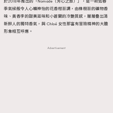
於2018年推出的「Nomade（芳心之旅）」，是一款如春
季氣候般令人心曠神怡的花香柑苔調，由橡樹苔的礦物香
味、黃香李的甜美滋味和小蒼蘭的冷艷質感，層層疊出清
新醉人的獨特香氣，與 Chloé 女性那富有冒險精神的大膽
形象相互呼應。
Advertisement