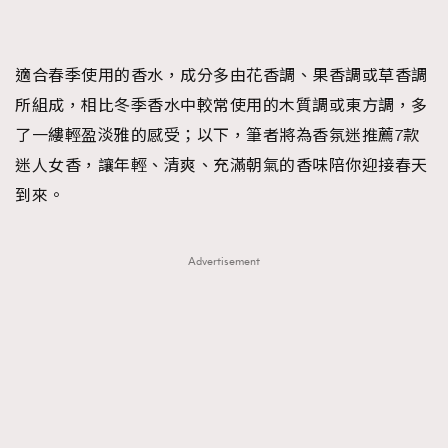
FigaroTalk
48
FigaroWatch
83
Grooming&Fitness
38
適合春季使用的香水，成分多由花香調、果香調或草香調
HommesFashion
2
所組成，相比冬季香水中較常使用的木質調或東方調，多
HommeStyle
132
了一縷輕盈淡雅的感受；以下，筆者將為香氛迷推薦7款
NoBagNoLife
349
迷人女香，讓年輕、清爽、充滿朝氣的香味陪你迎接春天
People
53
到來。
#FigaroIssue 專訪陳漢娜Hanna與Takuro｜模特
TheFrenchWay
145
情侶談愛情
VAxChowSangSang
4
Advertisement
WatchesWonder&Beyond
21
WatchesWonder&Beyond
1
向ChanelN°5致敬
1
大時代小事情
42
時尚熱話
537
時尚配飾
297