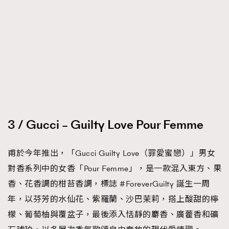
3 / Gucci – Guilty Love Pour Femme
甫於今年推出，「Gucci Guilty Love（罪愛蜜戀）」男女
對香系列中的女香「Pour Femme」，是一款混入東方、果
香、花香調的柑苔香調，標誌 #ForeverGuilty 誕生一周
TRENDING
年，以芬芳的水仙花、紫羅蘭、沙巴茉莉，搭上酸甜的檸
AFrenchMind
DressLikeAParisienne
檬、葡萄柚與覆盆子，最後添入恬靜的麝香、廣藿香和礦
EmpowerF
FashionWeek
FigaroAesthetic