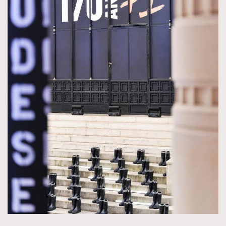
About us
Collaboration Opportunity
Disclaimer
Privacy
New Media Group
|
Madame Figaro editions:
France
|
Greece
|
Japan
|
Portugal
|
Spain