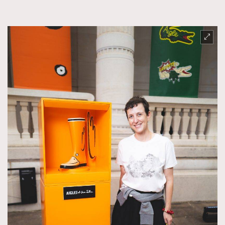
FigaroTalk
48
FigaroWatch
83
Grooming&Fitness
38
HommesFashion
2
HommeStyle
132
NoBagNoLife
349
People
53
#FigaroIssue 專訪陳漢娜Hanna與Takuro｜模特
TheFrenchWay
145
情侶談愛情
VAxChowSangSang
4
WatchesWonder&Beyond
21
WatchesWonder&Beyond
1
向ChanelN°5致敬
1
大時代小事情
42
時尚熱話
537
時尚配飾
297