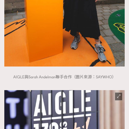
時裝心理學
2
當巨蟹座遇上處女座 Tyson Yoshi x 林家謙
煲劇日常
334
玩物壯志
1
AIGLE與Sarah Andelman聯手合作（圖片來源：SAYWHO）
本人已詳閱並同意遵守本文列明條款及細則。 請瀏覽
(
nmg.com.hk/privacy
) 閱讀本公司的私隱政策聲明。
本人願意接收新傳媒集團的最新消息及其他宣傳資訊，本人同意
新傳媒集團使用本人的個人資料於任何推廣用途。