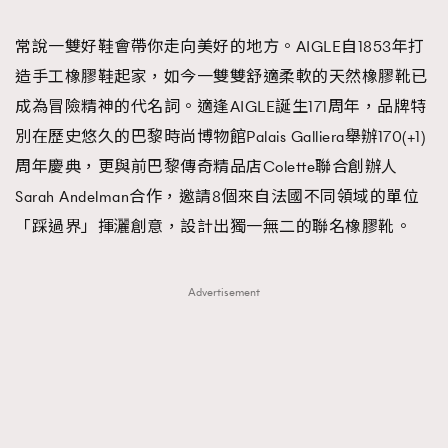
TRENDING
常說一雙好鞋會帶你走向美好的地方。AIGLE自1853年打
#FigaroExhibition 群星力撐MF X Leung Mo《See
AFrenchMind
3
造手工橡膠鞋起家，如今一雙雙舒適柔軟的天然橡膠靴已
You In My Dream》展覽
DressLikeAParisienne
1
成為冒險精神的代名詞。適逢AIGLE誕生171周年，品牌特
EmpowerF
103
別在歷史悠久的巴黎時尚博物館Palais Galliera舉辦170(+1)
FashionWeek
191
周年慶典，更與前巴黎傳奇精品店Colette聯合創辦人
FigaroAesthetic
308
Sarah Andelman合作，邀請8個來自法國不同領域的單位
FigaroAstrology
416
「踩過界」揮灑創意，設計出獨一無二的聯名橡膠靴。
FigaroBeauty
424
FigaroBeautyRitual
7
Advertisement
FigaroCeleb
547
#FigaroExhibition Wyman 揭曉 Figaro Exhibition
FigaroCinéma
281
第二站！
FigaroDigitalCover
17
FigaroExhibition
12
FigaroExpert
1