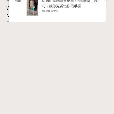
Fashion
130 views
私藏的顯
別再用酒精消毒皮革！6個清潔手袋小技
巧，讓你更愛惜你的手袋
Watches and Wonders 2026: CHANEL全新
02.06.2025
Mademoiselle Privé Bouton Lion獅子系列戒指
錶與長頸鏈錶
Maria Leung
06.08.2026
RECOMMENDED
FigaroIssue
Series:
Chanel
Watchesandwonders2026
腕錶
Tags:
Gabrielle Chanel鍾愛的獅子，既是星座守護符號，亦是她
畢生追求力量與自由的映照。她擅長將具意義的精神圖騰
化作珠寶語言，顛覆傳統時計的呈現方式。今年CHANEL