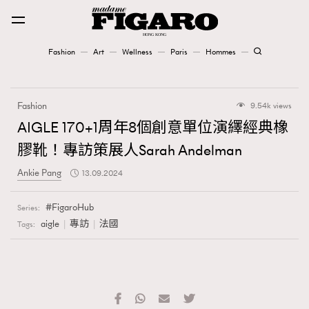
Fashion
Art
Wellness
Paris
Hommes
Fashion
Fashion
9.54k views
Art
AIGLE 170+1周年8個創意單位演繹經典橡
膠靴！專訪策展人Sarah Andelman
Wellness
Ankie Pang
13.09.2024
Karena Lam is On Our Cover
FigaroHub
Series:
Paris
aigle
專訪
法國
Tags:
Hommes