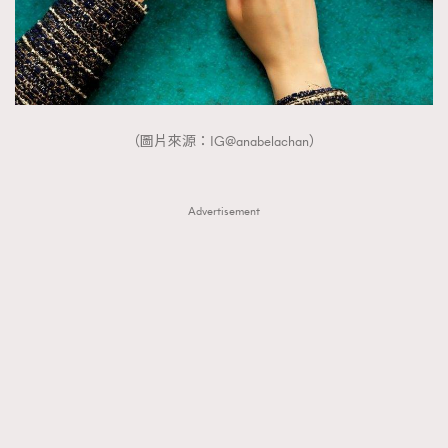
AFrenchMind
DressLikeAParisienne
EmpowerF
FashionWeek
FigaroAesthetic
（圖片來源：IG@anabelachan）
Advertisement