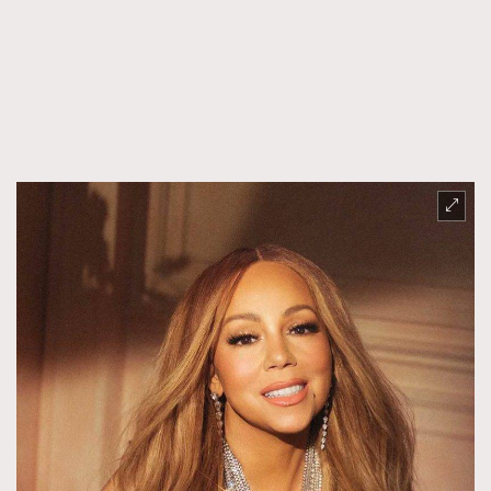
FigaroFrancais
41
FigaroGadget
1
FigaroHealth
647
FigaroHub
128
FigaroIcon
68
法國五月French May專訪四位香港文藝代表
FigaroInsight
156
FigaroIssue
271
FigaroJewellery
87
FigaroLifestyle
230
FigaroLove
89
FigaroMasterclass
20
FigaroMusic
90
FigaroStyle
89
#FigaroIssue 容祖兒封面專訪｜追逐歌手夢
FigaroSubculture
14