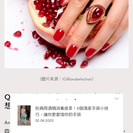
（圖片來源：IG@anabelachan）
Q：在長達四年的研發過程中，可曾
袋小技
人生如迷宮，如何走好每一步？Chubb安
想過放棄？
達人壽 x 泰國藝術家Wit《生命軌跡 Life
Chapters》登陸2026年巴塞爾藝術展香港
展會
Anabela Chan：
27.03.2026
四年來其實一直都是抱著一個未知是否能夠成功的心情，