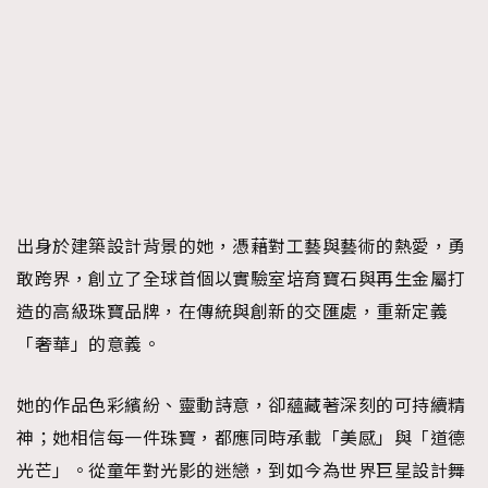
時裝心理學
2
當巨蟹座遇上處女座 Tyson Yoshi x 林家謙
煲劇日常
334
玩物壯志
1
出身於建築設計背景的她，憑藉對工藝與藝術的熱愛，勇
敢跨界，創立了全球首個以實驗室培育寶石與再生金屬打
本人已詳閱並同意遵守本文列明條款及細則。 請瀏覽
造的高級珠寶品牌，在傳統與創新的交匯處，重新定義
(
nmg.com.hk/privacy
) 閱讀本公司的私隱政策聲明。
「奢華」的意義。
本人願意接收新傳媒集團的最新消息及其他宣傳資訊，本人同意
新傳媒集團使用本人的個人資料於任何推廣用途。
她的作品色彩繽紛、靈動詩意，卻蘊藏著深刻的可持續精
神；她相信每一件珠寶，都應同時承載「美感」與「道德
光芒」。從童年對光影的迷戀，到如今為世界巨星設計舞