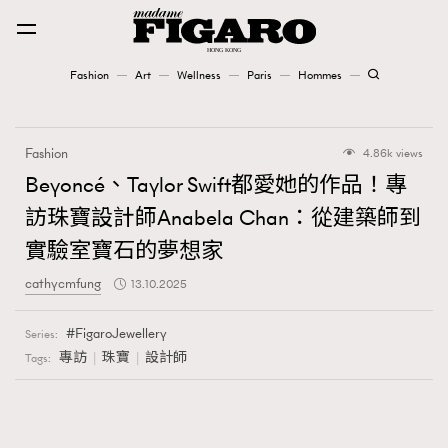
Fashion
Art
Wellness
Paris
Hommes
Fashion
Fashion
4.86k views
Art
Beyoncé、Taylor Swift都愛她的作品！專
訪珠寶設計師Anabela Chan：從建築師到
Wellness
實驗室寶石的夢想家
Karena Lam is On Our Cover
cathycmfung
13.10.2025
Paris
FigaroJewellery
Series:
專訪
珠寶
設計師
Tags:
Hommes