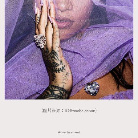
（圖片來源：IG@anabelachan）
Advertisement