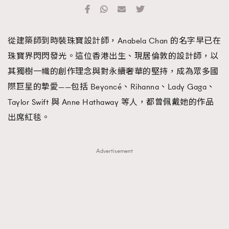
TRENDING
#FigaroExhibition 群星力撐MF X Leung Mo《See
AFrenchMind
3
從建築師到時裝珠寶設計師，Anabela Chan 的名字早已在
You In My Dream》展覽
DressLikeAParisienne
1
珠寶界閃閃發光。這位香港出生、現居倫敦的設計師，以
EmpowerF
103
其獨樹一幟的創作理念與對永續奢華的堅持，成為眾多國
FashionWeek
191
際巨星的摯愛——包括 Beyoncé、Rihanna、Lady Gaga、
FigaroAesthetic
308
Taylor Swift 與 Anne Hathaway 等人，都曾佩戴她的作品
FigaroAstrology
415
出席紅毯。
FigaroBeauty
424
FigaroBeautyRitual
7
Advertisement
FigaroCeleb
547
#FigaroExhibition Wyman 揭曉 Figaro Exhibition
FigaroCinéma
281
第二站！
FigaroDigitalCover
17
FigaroExhibition
12
FigaroExpert
1