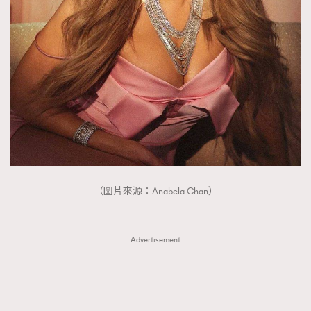
FigaroTalk
48
FigaroWatch
83
Grooming&Fitness
38
HommesFashion
2
HommeStyle
132
NoBagNoLife
349
People
53
#FigaroIssue 專訪陳漢娜Hanna與Takuro｜模特
TheFrenchWay
145
情侶談愛情
VAxChowSangSang
4
（圖片來源：Anabela Chan）
WatchesWonder&Beyond
21
WatchesWonder&Beyond
1
向ChanelN°5致敬
Advertisement
1
大時代小事情
42
時尚熱話
537
時尚配飾
297