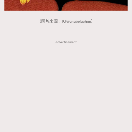
（圖片來源：IG@anabelachan）
Advertisement