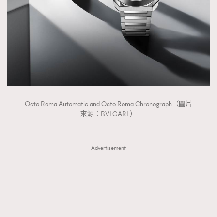
FigaroTalk
48
FigaroWatch
83
Grooming&Fitness
38
HommesFashion
2
HommeStyle
132
NoBagNoLife
349
People
53
#FigaroIssue 專訪陳漢娜Hanna與Takuro｜模特
Octo Roma Automatic and Octo Roma Chronograph（圖片
TheFrenchWay
145
情侶談愛情
來源：BVLGARI ）
VAxChowSangSang
4
WatchesWonder&Beyond
21
Advertisement
WatchesWonder&Beyond
1
向ChanelN°5致敬
1
大時代小事情
42
時尚熱話
537
時尚配飾
297