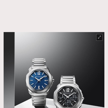
FigaroFrancais
41
FigaroGadget
1
FigaroHealth
647
FigaroHub
128
FigaroIcon
68
法國五月French May專訪四位香港文藝代表
FigaroInsight
156
FigaroIssue
271
FigaroJewellery
87
FigaroLifestyle
230
FigaroLove
89
FigaroMasterclass
20
FigaroMusic
90
FigaroStyle
89
#FigaroIssue 容祖兒封面專訪｜追逐歌手夢
FigaroSubculture
14