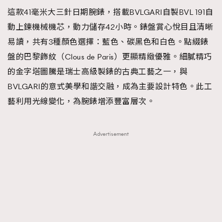
這款41毫米大三針日期腕錶，搭載BVLGARI自製BVL 191自
動上鍊機械機芯，動力儲存42小時。錶盤賞心悅目且清晰
易讀，共有3種顏色選擇：藍色、碳黑色和白色。點綴錶
盤的巴黎飾紋（Clous de Paris）更顯精緻優雅。細膩精巧
的金字塔圖騰是瑞士高級製錶的古典工藝之一，與
BVLGARI的意式美學和諧交融，成為主要設計特色。此工
藝利用光線變化，為腕錶增添豐富層次。
Advertisement