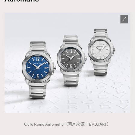
Octo Roma Automatic（圖片來源：BVLGARI ）