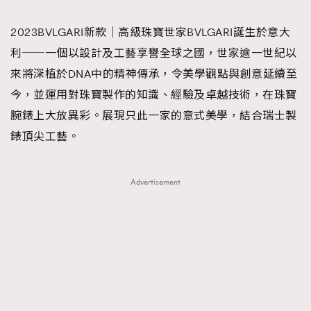
TRENDING
2023BVLGARI新款｜高級珠寶世家BVLGARI誕生於意大
#FigaroExhibition 群星力撐MF X Leung Mo《See
AFrenchMind
3
利──一個以設計及工藝享譽全球之國，世家逾一世紀以
You In My Dream》展覽
DressLikeAParisienne
1
來將深植於DNA中的精神傳承，令美學觀點與創意延續至
EmpowerF
103
今，並運用對珠寶製作的知識、經驗及卓越技術，在珠寶
FashionWeek
191
腕錶上大放異彩。展現只此一家的意式美學，結合瑞士製
FigaroAesthetic
308
錶頂尖工藝。
FigaroAstrology
415
FigaroBeauty
424
Advertisement
FigaroBeautyRitual
7
FigaroCeleb
547
#FigaroExhibition Wyman 揭曉 Figaro Exhibition
FigaroCinéma
281
第二站！
FigaroDigitalCover
17
FigaroExhibition
12
FigaroExpert
1