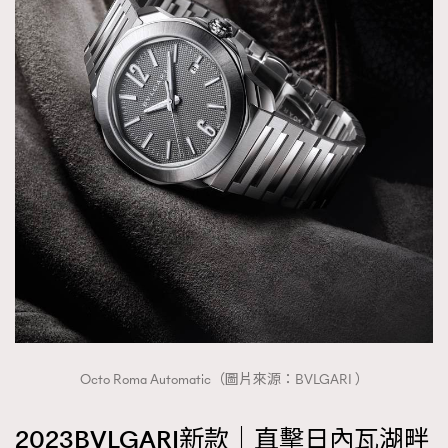
About us
Collaboration Opportunity
Disclaimer
Privacy
New Media Group
|
Madame Figaro editions:
France
|
Greece
|
Japan
|
Portugal
|
Spain
Octo Roma Automatic（圖片來源：BVLGARI ）
2023BVLGARI新款｜直擊日內瓦湖畔