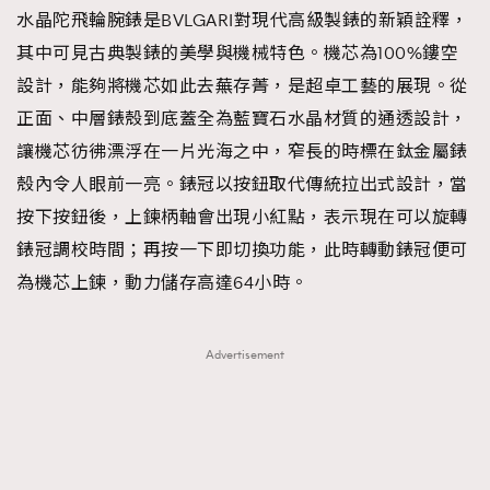
水晶陀飛輪腕錶是BVLGARI對現代高級製錶的新穎詮釋，
其中可見古典製錶的美學與機械特色。機芯為100%鏤空
設計，能夠將機芯如此去蕪存菁，是超卓工藝的展現。從
正面、中層錶殼到底蓋全為藍寶石水晶材質的通透設計，
讓機芯彷彿漂浮在一片光海之中，窄長的時標在鈦金屬錶
殼內令人眼前一亮。錶冠以按鈕取代傳統拉出式設計，當
按下按鈕後，上鍊柄軸會出現小紅點，表示現在可以旋轉
錶冠調校時間；再按一下即切換功能，此時轉動錶冠便可
為機芯上鍊，動力儲存高達64小時。
Advertisement