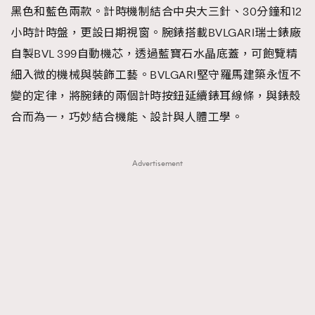
黑色和藍色兩款。計時機制結合中央大三針、30分鐘和12
小時計時盤，更設日期視窗。腕錶搭載BVLGARI瑞士錶廠
自製BVL 399自動機芯，透過藍寶石水晶底蓋，可飽覽精
細入微的機械與裝飾工藝。BVLGARI堅守羅馬建築永恆不
變的定律，將腕錶的兩個計時按鈕延續錶耳線條，與錶殼
合而為一，巧妙結合機能、設計與人體工學。
Advertisement