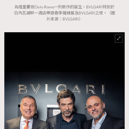
為隆重慶祝Octo Roma一列新作的誕生，BVLGARI特別於
日內瓦湖畔一酒店舉辦春季鐘錶展及BVLGARI之夜。（圖
片來源：BVLGARI）