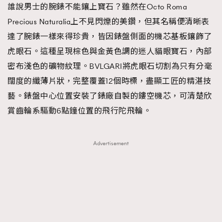
誰說男士的腕錶不能鑲上寶石？雖然在Octo Roma
Precious Naturalia上不見閃爍的美鑽，但其名稱便清晰表
達了腕錶一樣來得珍貴，皆因錶盤側面的機芯基板鑲飾了
虎眼石。這種呈現棕色與金黃色調的迷人貓眼寶石，內部
密布淺色的礦物紋理。BVLGARI將虎眼石切割為只有分毫
闊度的纖薄片狀，完整覆蓋12個時標，盡顯工匠的精湛技
藝。錶盤中心位置安裝了錶廠自製的鏤空機芯，可清楚欣
賞齒輪系驅動6點鐘位置的飛行陀飛輪。
Advertisement