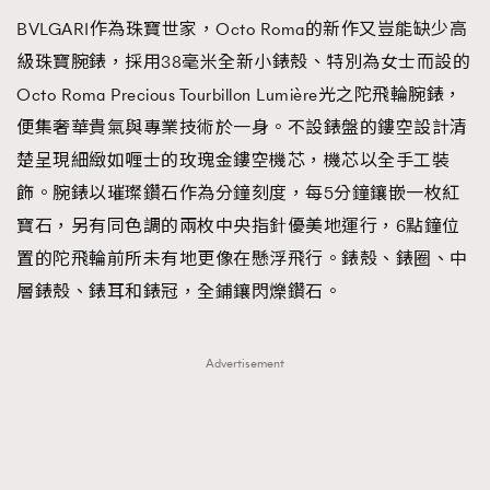
BVLGARI作為珠寶世家，Octo Roma的新作又豈能缺少高
級珠寶腕錶，採用38毫米全新小錶殼、特別為女士而設的
Octo Roma Precious Tourbillon Lumière光之陀飛輪腕錶，
便集奢華貴氣與專業技術於一身。不設錶盤的鏤空設計清
楚呈現細緻如喱士的玫瑰金鏤空機芯，機芯以全手工裝
飾。腕錶以璀璨鑽石作為分鐘刻度，每5分鐘鑲嵌一枚紅
寶石，另有同色調的兩枚中央指針優美地運行，6點鐘位
置的陀飛輪前所未有地更像在懸浮飛行。錶殼、錶圈、中
層錶殼、錶耳和錶冠，全鋪鑲閃爍鑽石。
Advertisement