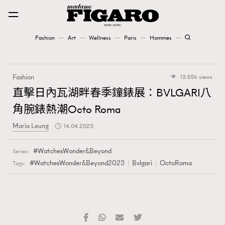
Fashion
Art
Wellness
Paris
Hommes
Fashion
Fashion
13.55k views
Art
直擊日內瓦湖畔春季鐘錶展：BVLGARI八
角腕錶熱潮Octo Roma
Wellness
Maria Leung
14.04.2023
Karena Lam is On Our Cover
WatchesWonder&Beyond
Series:
Paris
#WatchesWonder&Beyond2023
Bvlgari
OctoRoma
Tags:
Hommes