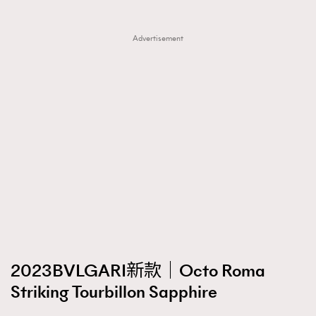
Advertisement
TRENDING
AFrenchMind
DressLikeAParisienne
EmpowerF
FashionWeek
FigaroAesthetic
2023BVLGARI新款｜Octo Roma
Striking Tourbillon Sapphire