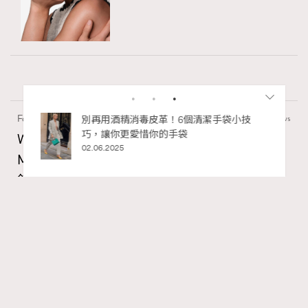
Fashion
130 views
私藏的顯
別再用酒精消毒皮革！6個清潔手袋小技
巧，讓你更愛惜你的手袋
Watches and Wonders 2026: CHANEL全新
02.06.2025
Mademoiselle Privé Bouton Lion獅子系列戒指
錶與長頸鏈錶
Maria Leung
13 hours ago
RECOMMENDED
FigaroIssue
Series:
Chanel
Watchesandwonders2026
腕錶
Tags: