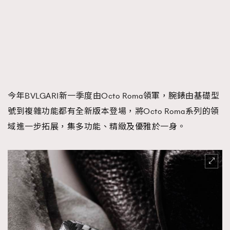
時裝心理學
2
當巨蟹座遇上處女座 Tyson Yoshi x 林家謙
煲劇日常
334
玩物壯志
1
今年BVLGARI新一季度由Octo Roma領軍，腕錶由基礎型
號到複雜功能都有全新版本登場，將Octo Roma系列的領
域進一步拓展，集多功能、精緻及優雅於一身。
本人已詳閱並同意遵守本文列明條款及細則。 請瀏覽
(
nmg.com.hk/privacy
) 閱讀本公司的私隱政策聲明。
本人願意接收新傳媒集團的最新消息及其他宣傳資訊，本人同意
新傳媒集團使用本人的個人資料於任何推廣用途。