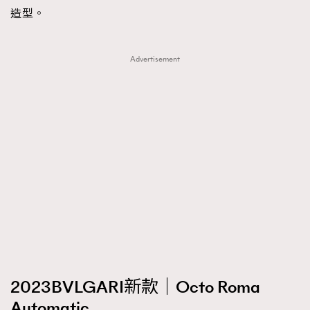
造型。
Advertisement
2023BVLGARI新款｜Octo Roma
Automatic