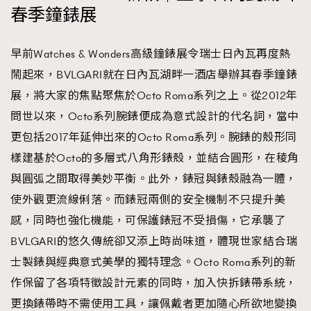
春季鐘錶展
早前Watches & Wonders高級鐘錶展令瑞士日內瓦再度熱
鬧起來，BVLGARI就在日內瓦湖畔一酒店舉辦其春季鐘錶
展，將大家的焦點聚焦於Octo Roma系列之上。從2012年
問世以來，Octo系列腕錶便成為意式設計的代名詞，當中
更包括2017年延伸出來的Octo Roma系列。腕錶的殼形同
樣建基於Octo的多層式八角形錶殼，並結合圓形，在稜角
與圓弧之間取得美妙平衡。此外，錶冠與錶殼融為一體，
使外觀更流線俐落。而錶冠兩側的安全機制不只提升美
感，同時也強化機能，可保護錶冠不受損傷，它承襲了
BVLGARI的悠久傳統卻又添上時尚味道，體現世家結合瑞
士製錶與經典意式美學的獨特理念。Octo Roma系列的新
作保留了各項特徵設計元素的同時，加入快拆錶帶系統，
更換錶帶時不需使用工具，讓佩戴者更加隨心所欲地變換