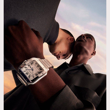
時裝心理學
2
當巨蟹座遇上處女座 Tyson Yoshi x 林家謙
煲劇日常
334
玩物壯志
1
本人已詳閱並同意遵守本文列明條款及細則。 請瀏覽
(
nmg.com.hk/privacy
) 閱讀本公司的私隱政策聲明。
本人願意接收新傳媒集團的最新消息及其他宣傳資訊，本人同意
新傳媒集團使用本人的個人資料於任何推廣用途。