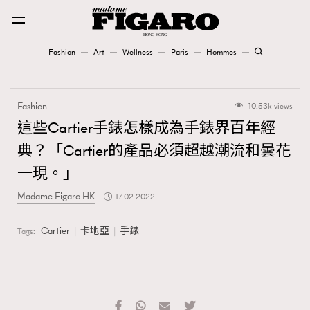
Fashion
Art
Wellness
Paris
Hommes
Fashion
Fashion
10.53k views
Art
這些Cartier手錶怎樣成為手錶界百年經
典？「Cartier的產品必須超越潮流和曇花
Wellness
一現。」
Karena Lam is On Our Cover
Madame Figaro HK
17.02.2022
Paris
Cartier
卡地亞
手錶
Tags:
Hommes