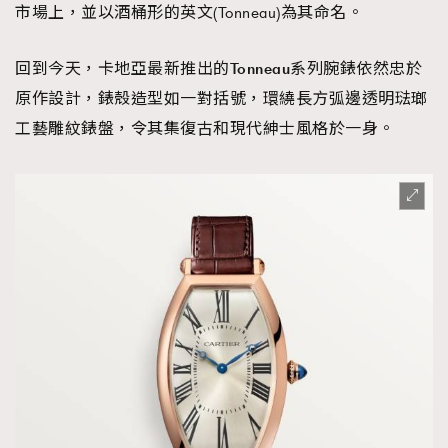
市場上，並以酒桶形的英文(Tonneau)為其命名。
回到今天，卡地亞最新推出的
TRENDING
Tonneau
系列腕錶依然忠於
原作設計，錶殼造型如一對括號，環繞長方弧邊透明琺瑯
AFrenchMind
DressLikeAParisienne
工藝雕紋錶盤，令其集復古和現代紳士風格於一身。
EmpowerF
FashionWeek
FigaroAesthetic