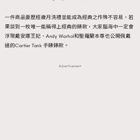
TRENDING
一件商品要歷經歲月洗禮並能成為經典之作殊不容易，若
#FigaroExhibition 群星力撐MF X Leung Mo《See
AFrenchMind
3
果談到一枚唯一能稱得上經典的錶款，大家腦海中一定會
You In My Dream》展覽
DressLikeAParisienne
1
浮現戴安娜王妃、Andy Warhol和聖羅蘭本尊也公開佩戴
EmpowerF
103
過的Cartier Tank 手錶錶款。
FashionWeek
191
FigaroAesthetic
308
Advertisement
FigaroAstrology
415
FigaroBeauty
424
FigaroBeautyRitual
7
FigaroCeleb
547
#FigaroExhibition Wyman 揭曉 Figaro Exhibition
FigaroCinéma
281
第二站！
FigaroDigitalCover
17
FigaroExhibition
12
FigaroExpert
1