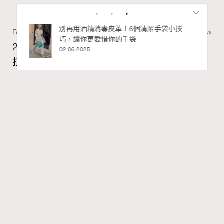
私藏的顯
別再用酒精消毒皮革！6個清潔手袋小技
Fashion
0 views
巧，讓你更愛惜你的手袋
2026 7/8月號封面人物訪問Fala Chen陳法
02.06.2025
拉：A Timeless Story Unfolds
Madame Figaro HK
1 hour ago
FigaroIssue
Series:
RECOMMENDED
Chanel
陳法拉
電影
Tags:
從香港電視圈華麗轉身，孤身赴美在頂尖戲劇學府受訓4
年，如今在荷里活與華語大銀幕之間游刃有餘，12年前那