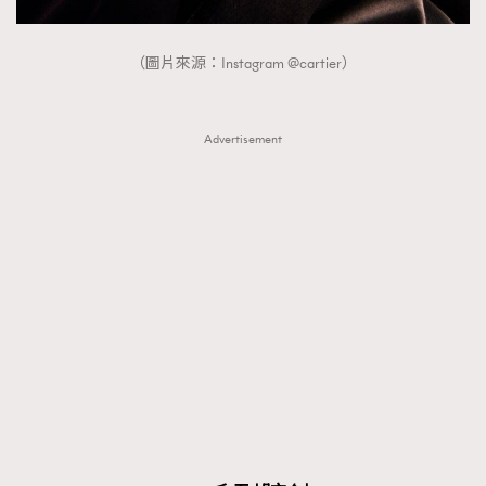
About us
Collaboration Opportunity
Disclaimer
Privacy
（圖片來源：Instagram @cartier）
New Media Group
|
Madame Figaro editions:
France
|
Greece
|
Japan
|
Portugal
|
Spain
Advertisement