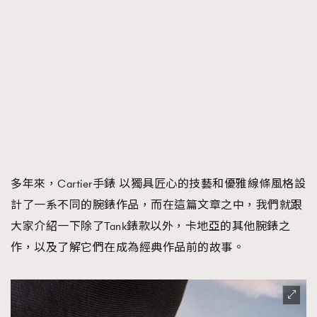
FigaroTalk
48
FigaroWatch
83
Grooming&Fitness
38
HommesFashion
2
HommeStyle
132
NoBagNoLife
349
People
53
#FigaroIssue 專訪陳漢娜Hanna與Takuro｜模特
TheFrenchWay
145
情侶談愛情
VAxChowSangSang
4
多年來，Cartier手錶 以獨具匠心的技藝和優雅線條風格設
WatchesWonder&Beyond
21
計了一系不同的腕錶作品，而在這篇文章之中，我們就跟
WatchesWonder&Beyond
1
大家介紹一下除了Tank錶款以外，卡地亞的其他腕錶之
向ChanelN°5致敬
1
作，以及了解它們在成為經典作品前的故事。
大時代小事情
42
時尚熱話
537
時尚配飾
297