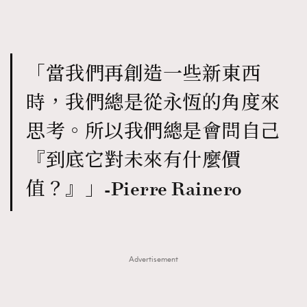
FigaroFrancais
41
FigaroGadget
1
FigaroHealth
647
「當我們再創造一些新東西
FigaroHub
128
時，我們總是從永恆的角度來
FigaroIcon
68
法國五月French May專訪四位香港文藝代表
FigaroInsight
156
思考。所以我們總是會問自己
FigaroIssue
270
『到底它對未來有什麼價
FigaroJewellery
86
FigaroLifestyle
230
值？』」-Pierre Rainero
FigaroLove
89
FigaroMasterclass
20
FigaroMusic
90
Advertisement
FigaroStyle
89
#FigaroIssue 容祖兒封面專訪｜追逐歌手夢
FigaroSubculture
14