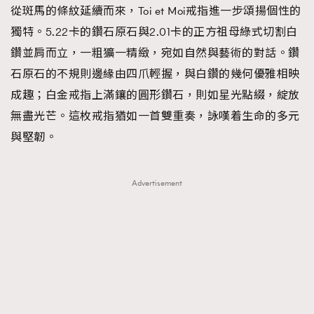
從斑馬的條紋延續而來，Toi et Moi戒指進一步頌揚個性的
獨特。5.22卡的鑽石原石與2.01卡的正方祖母綠式切割白
鑽並肩而立，一粗獷一精緻，宛如自然與藝術的對話。鑽
石原石的不規則邊緣由四爪輕握，與白鑽的幾何優雅相映
成趣；白金戒指上滿鑲的圓形鑽石，則如星光點綴，綻放
無盡光芒。這枚戒指猶如一首雙重奏，詠嘆着生命的多元
與堅韌。
Advertisement