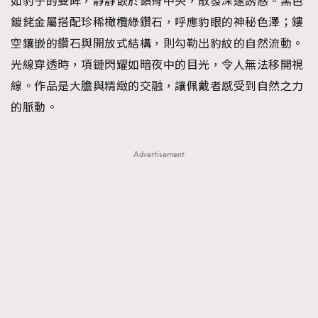
如豹子的雙眸，靜靜嵌於鎖骨中央，散發深邃誘惑。黑色
鍍銠金屬搭配珍稀橄欖綠鑽石，呼應豹眼的神秘色澤；鏤
空鑲嵌的鑽石與開放式結構，則勾勒出豹紋的自然流動。
光線穿透時，項鏈閃耀如暗夜中的目光，令人無法移開視
線。作品是大膽與精緻的交融，讓佩戴者感受到自然之力
的脈動。
Advertisement