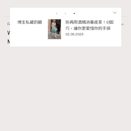
私藏的顯
別再用酒精消毒皮革！6個清潔手袋小技
Fashion
130 views
巧，讓你更愛惜你的手袋
Watches and Wonders 2026: CHANEL全新
02.06.2025
Mademoiselle Privé Bouton Lion獅子系列戒指
錶與長頸鏈錶
Maria Leung
06.08.2026
RECOMMENDED
FigaroIssue
Series:
Chanel
Watchesandwonders2026
腕錶
Tags:
Gabrielle Chanel鍾愛的獅子，既是星座守護符號，亦是她