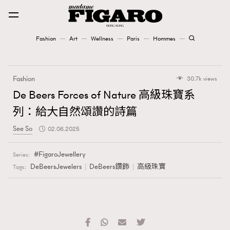
Fashion
Art
Wellness
Paris
Hommes
Fashion
Fashion
30.7k views
Art
De Beers Forces of Nature 高級珠寶系
列：給大自然頌讚的詩篇
Wellness
See So
02.06.2025
Karena Lam is On Our Cover
FigaroJewellery
Series:
Paris
DeBeersJewelers
DeBeers鑽飾
高級珠寶
Tags:
Hommes