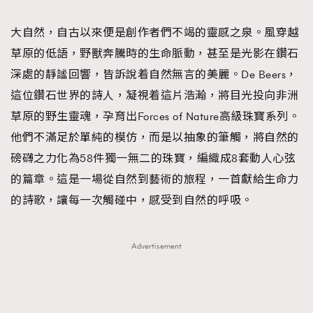
TRENDING
大自然，自古以來便是創作者們不竭的靈感之泉。風穿越
#FigaroExhibition 群星力撐MF X Leung Mo《See
AFrenchMind
3
草原的低語，野獸奔騰時的生命脈動，甚至是光影在鑽石
You In My Dream》展覽
DressLikeAParisienne
1
深處的靜謐回響，皆訴說着自然無言的美麗。De Beers，
EmpowerF
103
這位鑽石世界的詩人，凝視着這片浩瀚，將目光投向非洲
FashionWeek
191
草原的野生靈魂，孕育出Forces of Nature高級珠寶系列。
FigaroAesthetic
308
他們不滿足於單純的模仿，而是以抽象的筆觸，將自然的
FigaroAstrology
416
磅礴之力化為58件獨一無二的珠寶，編織成8套動人心弦
FigaroBeauty
424
的篇章。這是一場從自然到藝術的旅程，一首獻給生命力
FigaroBeautyRitual
7
的詩歌，讓每一次觸碰中，感受到自然的呼吸。
FigaroCeleb
547
#FigaroExhibition Wyman 揭曉 Figaro Exhibition
FigaroCinéma
281
Advertisement
第二站！
FigaroDigitalCover
17
FigaroExhibition
12
FigaroExpert
1