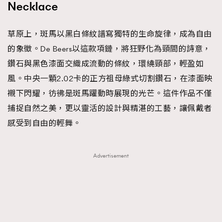
Necklace
草原上，斑馬以黑白條紋譜寫獨特的生命旋律，成為自由
的象徵。De Beers以這款項鏈，將狂野化為頸間的詩意，
鑽石與黑色漆面交織成流動的條紋，環繞頸部，輕盈如
風。中央一顆2.02卡的正方祖母綠式切割鑽石，在漆面映
襯下閃耀，彷彿是斑馬躍動時展現的光芒。這件作品不僅
捕捉自然之美，更以靈活的設計與精湛的工藝，讓佩戴者
感受到自由的輕舞。
Advertisement