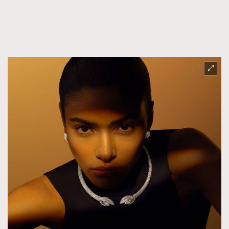
FigaroTalk
48
FigaroWatch
83
Grooming&Fitness
38
HommesFashion
2
HommeStyle
132
NoBagNoLife
349
People
53
#FigaroIssue 專訪陳漢娜Hanna與Takuro｜模特
TheFrenchWay
145
情侶談愛情
VAxChowSangSang
4
WatchesWonder&Beyond
21
WatchesWonder&Beyond
1
向ChanelN°5致敬
1
大時代小事情
42
時尚熱話
537
時尚配飾
297