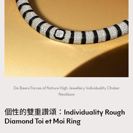
De Beers Forces of Nature High Jewellery Individuality Choker
Necklace
個性的雙重讚頌：Individuality Rough
Diamond Toi et Moi Ring