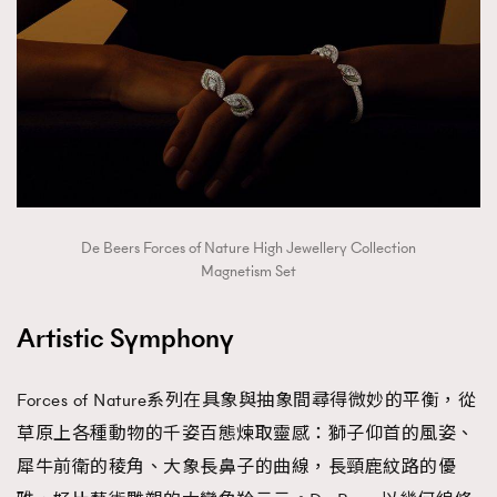
時裝心理學
2
當巨蟹座遇上處女座 Tyson Yoshi x 林家謙
煲劇日常
334
玩物壯志
1
De Beers Forces of Nature High Jewellery Collection
Magnetism Set
本人已詳閱並同意遵守本文列明條款及細則。 請瀏覽
(
nmg.com.hk/privacy
) 閱讀本公司的私隱政策聲明。
Artistic Symphony
本人願意接收新傳媒集團的最新消息及其他宣傳資訊，本人同意
新傳媒集團使用本人的個人資料於任何推廣用途。
Forces of Nature系列在具象與抽象間尋得微妙的平衡，從
草原上各種動物的千姿百態煉取靈感：獅子仰首的風姿、
犀牛前衛的稜角、大象長鼻子的曲線，長頸鹿紋路的優