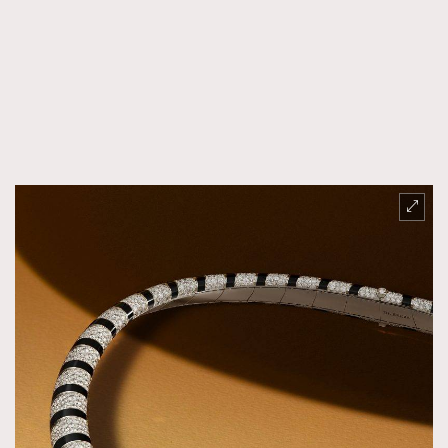
TRENDING
AFrenchMind
DressLikeAParisienne
EmpowerF
FashionWeek
FigaroAesthetic