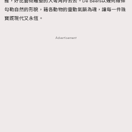
雅，好比藝術雕塑的大彎角羚云云。De Beers以幾何線條
About us
Collaboration Opportunity
Disclaimer
Privacy
勾勒自然的形貌，藉各動物的靈動氣韻為魂，讓每一件珠
New Media Group
|
Madame Figaro editions:
France
|
Greece
寶既現代又永恆。
|
Japan
|
Portugal
|
Spain
Advertisement