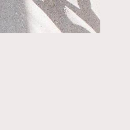
271
FigaroIssue
87
FigaroJewellery
230
FigaroLifestyle
89
FigaroLove
20
FigaroMasterclass
90
FigaroMusic
89
FigaroStyle
14
FigaroSubculture
48
FigaroTalk