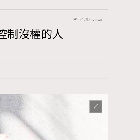
14.29k views
的人想控制沒權的人
416
FigaroAstrology
424
FigaroBeauty
7
FigaroBeautyRitual
547
FigaroCeleb
281
FigaroCinéma
17