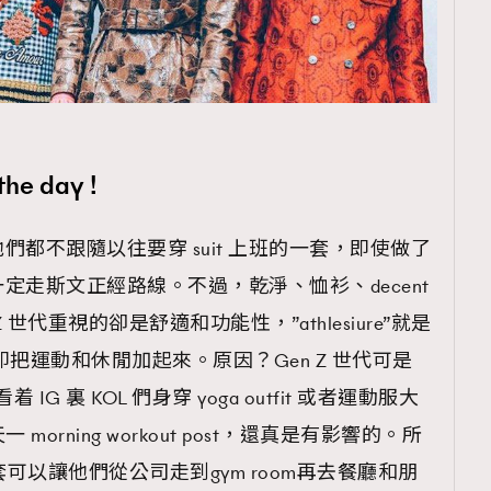
覽(
nmg.com.hk/privacy
) 閱讀本
資訊，本人同意新傳媒集團使用
the day !
都不跟隨以往要穿 suit 上班的一套，即使做了
定走斯文正經路線。不過，乾淨、恤衫、decent
 世代重視的卻是舒適和功能性，”athlesiure”就是
把運動和休閒加起來。原因？Gen Z 世代可是
着 IG 裏 KOL 們身穿 yoga outfit 或者運動服大
天一 morning workout post，還真是有影響的。所
一套可以讓他們從公司走到gym room再去餐廳和朋