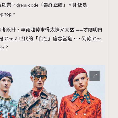
TRENDING
至創業，dress code「壽終正寢」。即使是
p top。
ressLikeAParisienne
Empower
FigaroAesthetic
考設計，畢竟趨勢來得太快又太猛 ——才剛明白
轉眼是 Gen Z 世代的「自在」信念當道⋯⋯到底 Gen
de？