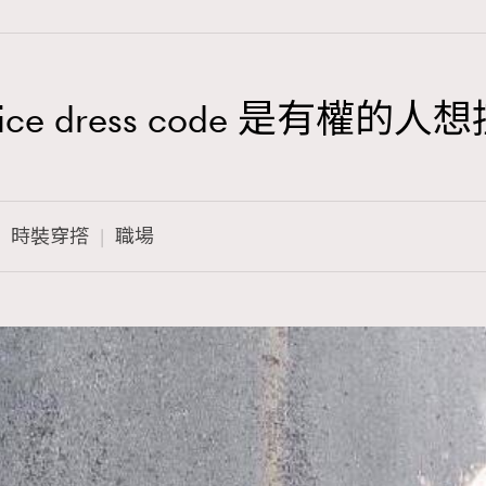
fice dress code 是有權
TRENDING
3
AFrenchMind
時裝穿撘
職場
1
DressLikeAParisienne
103
EmpowerF
191
FashionWeek
308
FigaroAesthetic