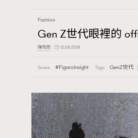
Fashion
Gen Z世代眼裡的 of
Fashion
陳筠而
12.09.2019
Art
FigaroInsight
GenZ世代
Series:
Tags:
Wellness
Paris