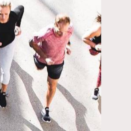
FigaroDigitalCover
12
FigaroExhibition
1
FigaroExpert
41
FigaroFrancais
1
FigaroGadget
647
FigaroHealth
128
FigaroHub
68
FigaroIcon
156
FigaroInsight