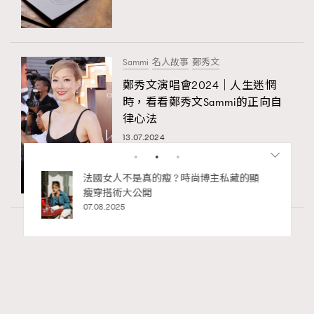
Sammi
名人故事
鄭秀文
鄭秀文演唱會2024｜人生迷惘
時，看看鄭秀文Sammi的正向自
律心法
13.07.2024
私藏的顯
別再用酒精消毒皮革！6個清潔手袋小技
巧，讓你更愛惜你的手袋
02.06.2025
Fashion
130 views
Watches and Wonders 2026: CHANEL全新
RECOMMENDED