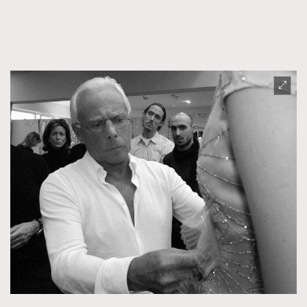
FigaroFrancais
41
FigaroGadget
1
FigaroHealth
647
FigaroHub
128
FigaroIcon
68
法國五月French May專訪四位香港文藝代表
FigaroInsight
156
FigaroIssue
271
FigaroJewellery
87
FigaroLifestyle
230
FigaroLove
89
FigaroMasterclass
20
FigaroMusic
90
FigaroStyle
89
#FigaroIssue 容祖兒封面專訪｜追逐歌手夢
FigaroSubculture
14