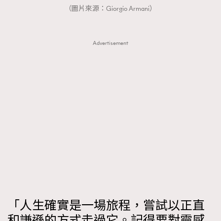
FigaroTalk
48
（圖片來源：Giorgio Armani）
FigaroWatch
83
Grooming&Fitness
38
Advertisement
HommesFashion
2
HommeStyle
132
NoBagNoLife
349
People
53
#FigaroIssue 專訪陳漢娜Hanna與Takuro｜模特
TheFrenchWay
145
情侶談愛情
VAxChowSangSang
4
WatchesWonder&Beyond
21
WatchesWonder&Beyond
1
向ChanelN°5致敬
1
大時代小事情
42
時尚熱話
537
「人生確實是一場旅程，嘗試以正直
時尚配飾
和謙遜的方式走過它。記得要對靈感
297