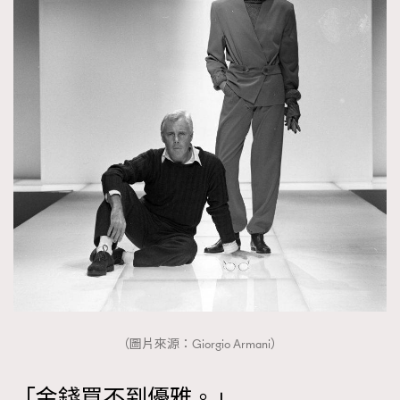
EmpowerF
FashionWeek
FigaroAesthetic
（圖片來源：Giorgio Armani）
「金錢買不到優雅。」