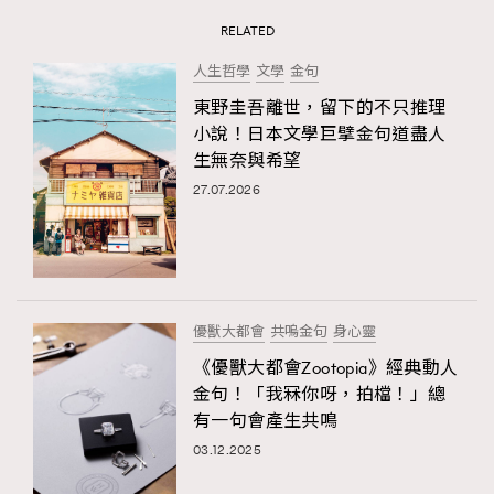
RELATED
人生哲學
文學
金句
東野圭吾離世，留下的不只推理
小說！日本文學巨擘金句道盡人
生無奈與希望
27.07.2026
優獸大都會
共嗚金句
身心靈
《優獸大都會Zootopia》經典動人
金句！「我冧你呀，拍檔！」總
有一句會產生共鳴
03.12.2025