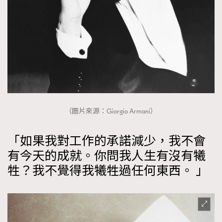
About us
Collaboration Opportunity
Disclaimer
Privacy
New Media Group
|
Madame Figaro editions:
France
|
Greece
|
Japan
|
Portugal
|
Spain
（圖片來源：Giorgio Armani）
「如果我對工作的承諾減少，我不會
有今天的成就。你問我人生有沒有犧
牲？我不覺得我犧牲過任何東西。 」