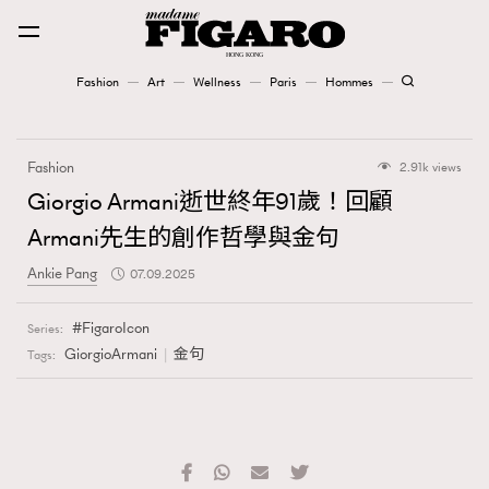
Fashion
Art
Wellness
Paris
Hommes
Fashion
Fashion
2.91k views
Art
Giorgio Armani逝世終年91歲！回顧
Armani先生的創作哲學與金句
Wellness
Ankie Pang
07.09.2025
Karena Lam is On Our Cover
FigaroIcon
Series:
Paris
GiorgioArmani
金句
Tags:
Hommes