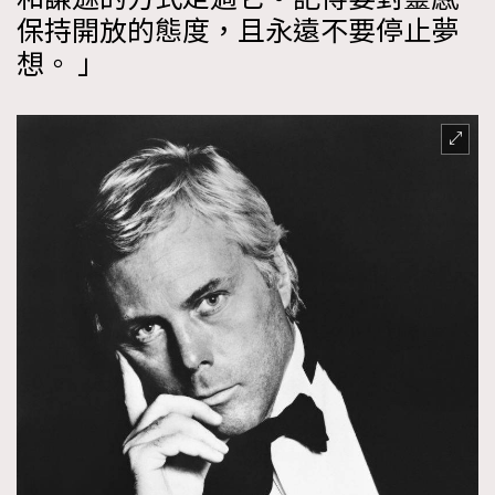
保持開放的態度，且永遠不要停止夢
時裝心理學
2
當巨蟹座遇上處女座 Tyson Yoshi x 林家謙
想。 」
煲劇日常
334
玩物壯志
1
本人已詳閱並同意遵守本文列明條款及細則。 請瀏覽
(
nmg.com.hk/privacy
) 閱讀本公司的私隱政策聲明。
本人願意接收新傳媒集團的最新消息及其他宣傳資訊，本人同意
新傳媒集團使用本人的個人資料於任何推廣用途。