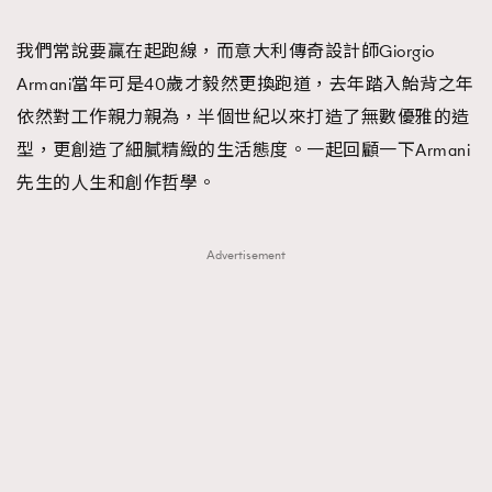
TRENDING
我們常說要贏在起跑線，而意大利傳奇設計師Giorgio
#FigaroExhibition 群星力撐MF X Leung Mo《See
AFrenchMind
3
Armani當年可是40歲才毅然更換跑道，去年踏入鮐背之年
You In My Dream》展覽
DressLikeAParisienne
1
依然對工作親力親為，半個世紀以來打造了無數優雅的造
EmpowerF
103
型，更創造了細膩精緻的生活態度。一起回顧一下Armani
FashionWeek
191
先生的人生和創作哲學。
FigaroAesthetic
308
FigaroAstrology
416
Advertisement
FigaroBeauty
424
FigaroBeautyRitual
7
FigaroCeleb
547
#FigaroExhibition Wyman 揭曉 Figaro Exhibition
FigaroCinéma
281
第二站！
FigaroDigitalCover
17
FigaroExhibition
12
FigaroExpert
1