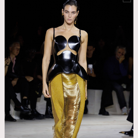
TRENDING
AFrenchMind
DressLikeAParisienne
EmpowerF
FashionWeek
FigaroAesthetic