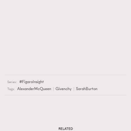
FigaroInsight
Series:
AlexanderMcQueen
Givenchy
SarahBurton
Tags:
RELATED