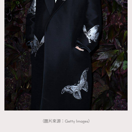
FigaroTalk
48
FigaroWatch
83
Grooming&Fitness
38
HommesFashion
2
HommeStyle
132
NoBagNoLife
349
People
53
#FigaroIssue 專訪陳漢娜Hanna與Takuro｜模特
TheFrenchWay
145
情侶談愛情
VAxChowSangSang
4
WatchesWonder&Beyond
21
WatchesWonder&Beyond
1
向ChanelN°5致敬
1
大時代小事情
42
時尚熱話
537
（圖片來源：Getty Images）
時尚配飾
297