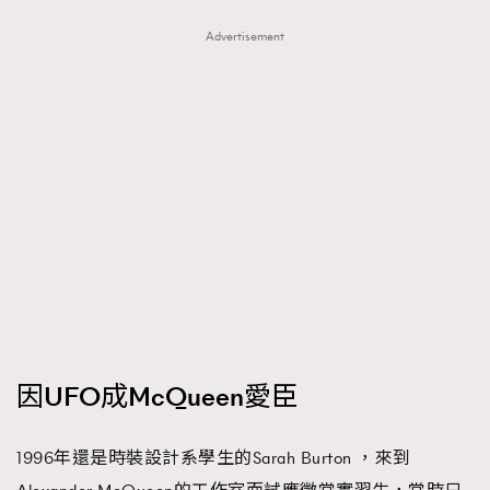
時裝心理學
2
Advertisement
當巨蟹座遇上處女座 Tyson Yoshi x 林家謙
煲劇日常
334
玩物壯志
1
本人已詳閱並同意遵守本文列明條款及細則。 請瀏覽
(
nmg.com.hk/privacy
) 閱讀本公司的私隱政策聲明。
本人願意接收新傳媒集團的最新消息及其他宣傳資訊，本人同意
新傳媒集團使用本人的個人資料於任何推廣用途。
因UFO成McQueen愛臣
1996年還是時裝設計系學生的Sarah Burton ，來到