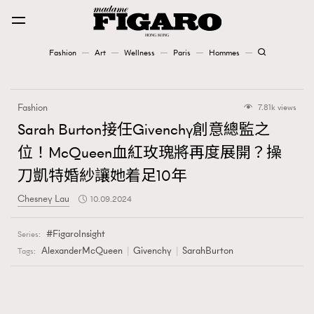
Fashion
Art
Wellness
Paris
Hommes
Fashion
Fashion
7.81k views
Art
Sarah Burton接任Givenchy創意總監之
位！McQueen血紅玫瑰將再度展開？操
Wellness
刀凱特婚紗讓她着足10年
Karena Lam is On Our Cover
Chesney Lau
10.09.2024
Paris
FigaroInsight
Series:
AlexanderMcQueen
Givenchy
SarahBurton
Tags:
Hommes