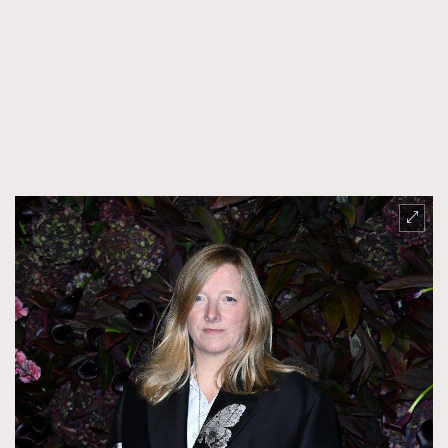
FigaroFrancais
41
FigaroGadget
1
FigaroHealth
647
FigaroHub
128
FigaroIcon
68
法國五月French May專訪四位香港文藝代表
FigaroInsight
156
FigaroIssue
271
FigaroJewellery
87
FigaroLifestyle
230
FigaroLove
89
FigaroMasterclass
20
FigaroMusic
90
FigaroStyle
89
#FigaroIssue 容祖兒封面專訪｜追逐歌手夢
FigaroSubculture
14