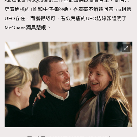
Alexander McQueen的工作室面試應徵當實習生，當時只
About us
Collaboration Opportunity
Disclaimer
Privacy
穿着簡樸的T恤和牛仔褲的她，靠着毫不猶豫回答Lee相信
UFO存在，而獲得認可，看似荒唐的UFO結緣卻證明了
New Media Group
|
Madame Figaro editions:
France
|
Greece
|
Japan
|
Portugal
|
Spain
McQueen獨具慧眼。