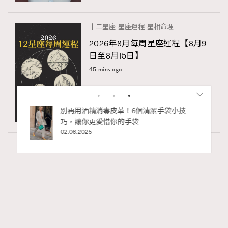
十二星座
星座運程
星相命理
2026年8月每周星座運程【8月9
日至8月15日】
45 mins ago
私藏的顯
別再用酒精消毒皮革！6個清潔手袋小技
巧，讓你更愛惜你的手袋
02.06.2025
Fashion
130 views
Watches and Wonders 2026: CHANEL全新
RECOMMENDED
Mademoiselle Privé Bouton Lion獅子系列戒指
錶與長頸鏈錶