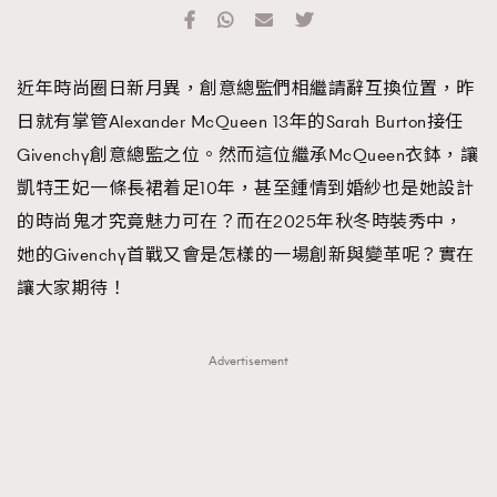
TRENDING
#FigaroExhibition 群星力撐MF X Leung Mo《See
AFrenchMind
3
近年時尚圈日新月異，創意總監們相繼請辭互換位置，昨
You In My Dream》展覽
DressLikeAParisienne
1
日就有掌管Alexander McQueen 13年的Sarah Burton接任
EmpowerF
103
Givenchy創意總監之位。然而這位繼承McQueen衣鉢，讓
FashionWeek
191
凱特王妃一條長裙着足10年，甚至鍾情到婚紗也是她設計
FigaroAesthetic
308
的時尚鬼才究竟魅力可在？而在2025年秋冬時裝秀中，
FigaroAstrology
416
她的Givenchy首戰又會是怎樣的一場創新與變革呢？實在
FigaroBeauty
424
讓大家期待！
FigaroBeautyRitual
7
FigaroCeleb
547
Advertisement
#FigaroExhibition Wyman 揭曉 Figaro Exhibition
FigaroCinéma
281
第二站！
FigaroDigitalCover
17
FigaroExhibition
12
FigaroExpert
1