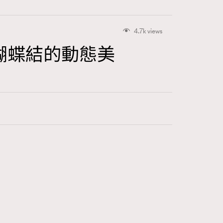
4.7k views
營造蝴蝶結的動態美
416
FigaroAstrology
424
FigaroBeauty
7
FigaroBeautyRitual
547
FigaroCeleb
281
FigaroCinéma
17