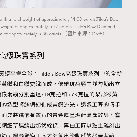
ith a total weight of approximately 14.60 carats.Tilda’s Bow
l weight of approximately 6.77 carats. Tilda’s Bow Diamond
 weight of approximately 5.85 carats.（圖片來源：Graff）
Bow》高級珠寶系列
黃鑽享譽全球。Tilda’s Bow高級珠寶系列中的全新
形黃鑽和白鑽交織而成，優雅環繞頸間並勾勒出立
兩顆分別重達7.19克拉和5.79克拉的梨形彩黃
列的造型將絲綢幻化成美鑽流光，透過工匠的巧手
。而要將鑲嵌有寶石的貴金屬呈現此流麗效果，當
以精細草稿繪出起伏線條，再由工匠以黏土雕刻出
細節，經過繁複工序才造就出流動感的緞帶狀輪