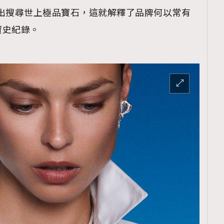
極四出搜尋世上極品寶石，這就解釋了品牌何以常有
寶史紀錄。