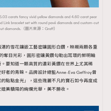
g 6.03 carats fancy vivid yellow diamonds and 4.60 carat pear
d Link bracelet set with round pavé diamonds and custom-cut
e cut diamonds.（圖片來源：Graff）
精湛的雪花鑲嵌工藝密鑲圓形白鑽，映襯兩顆各重
鑽的奪目光彩，圓形密鑲黃鑽勾勒出耳環的鮮明輪
衡。要知道一顆高質的濃彩黃鑽在世界上尤其稀
的青睞。品牌設計總監Anne-Eva Geffroy曾
起的點點金光」，這些瑰麗不凡的寶石如今再度成
放媲美驕陽的絢爛光華，美不勝收。