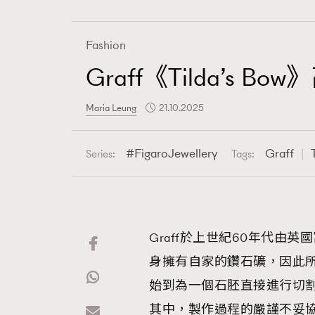
Fashion
Graff《Tilda’
Fashion
Maria Leung
21.10.2025
Art
FigaroJewellery
Graff
Series:
Tags:
Wellness
Graff於上世紀60年代由英國
身擁有自家的鑽石礦，因此
Paris
始到為一個石胚直接進行切
其中，製作過程的嚴謹不妥