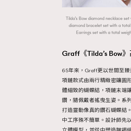
Tilda’s Bow diamond necklace set w
diamond bracelet set with a tota
Earrings set with a total
Graff《Tilda’s 
65年來，Graff更以世間至臻
項鏈款式由兩行精緻密鑲圓
體細致的蝴蝶結，項鏈末端鑲嵌
鑽，隨佩戴者搖曳生姿。系
打造靈動像真的鑽石蝴蝶結
中工序殊不簡單。設計師先
立體模型，並從中塑造皺褶