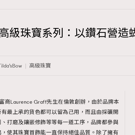
s Bow》高級珠寶系列：以鑽石
TRENDING
3
AFrenchMind
Tilda’sBow
高級珠寶
1
DressLikeAParisienne
103
EmpowerF
191
富商Laurence Graff先生在倫敦創辦，由於品牌本
FashionWeek
所有最上承的貨色都可以留為己用，而且由採礦開
308
FigaroAesthetic
割、打磨及鑲嵌修飾等等每一道工序，品牌都參與
協，使其珠寶首飾能一直保持絕佳品質。除了擁有