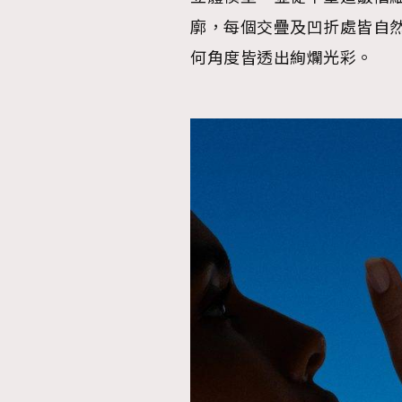
廓，每個交疊及凹折處皆自
AFrenchMind
D
何角度皆透出絢爛光彩。