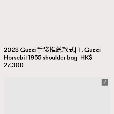
時裝心理學
2
當巨蟹座遇上處女座 Tyson Yoshi x 林家謙
煲劇日常
334
玩物壯志
1
2023 Gucci手袋推薦款式| 1 . Gucci
Horsebit 1955 shoulder bag HK$
27,300
本人已詳閱並同意遵守本文列明條款及細則。 請瀏覽
(
nmg.com.hk/privacy
) 閱讀本公司的私隱政策聲明。
本人願意接收新傳媒集團的最新消息及其他宣傳資訊，本人同意
新傳媒集團使用本人的個人資料於任何推廣用途。