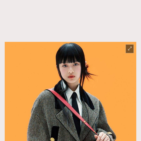
FigaroFrancais
41
FigaroGadget
1
FigaroHealth
647
FigaroHub
128
FigaroIcon
68
法國五月French May專訪四位香港文藝代表
FigaroInsight
156
FigaroIssue
271
FigaroJewellery
87
FigaroLifestyle
230
FigaroLove
89
FigaroMasterclass
20
FigaroMusic
90
FigaroStyle
89
#FigaroIssue 容祖兒封面專訪｜追逐歌手夢
FigaroSubculture
14