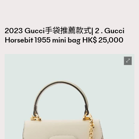
2023 Gucci手袋推薦款式| 2 . Gucci
Horsebit 1955 mini bag HK$ 25,000