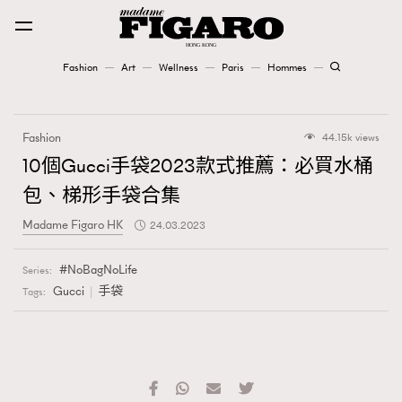
Fashion
Art
Wellness
Paris
Hommes
Fashion
Fashion
44.15k views
Art
10個Gucci手袋2023款式推薦：必買水桶
包、梯形手袋合集
Wellness
Madame Figaro HK
24.03.2023
Karena Lam is On Our Cover
NoBagNoLife
Series:
Paris
Gucci
手袋
Tags:
Hommes