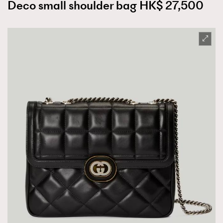
Deco small shoulder bag HK$ 27,500