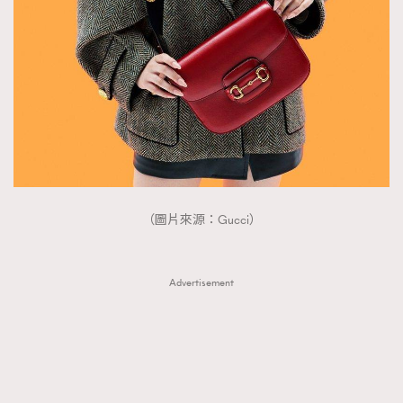
FigaroTalk
48
FigaroWatch
83
Grooming&Fitness
38
HommesFashion
2
HommeStyle
132
NoBagNoLife
349
People
53
#FigaroIssue 專訪陳漢娜Hanna與Takuro｜模特
TheFrenchWay
145
情侶談愛情
（圖片來源：Gucci）
VAxChowSangSang
4
WatchesWonder&Beyond
21
WatchesWonder&Beyond
Advertisement
1
向ChanelN°5致敬
1
大時代小事情
42
時尚熱話
537
時尚配飾
297