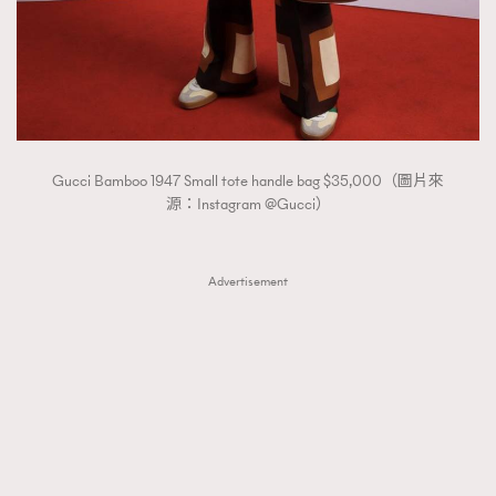
Gucci Bamboo 1947 Small tote handle bag $35,000（圖片來
源：Instagram @Gucci）
Advertisement