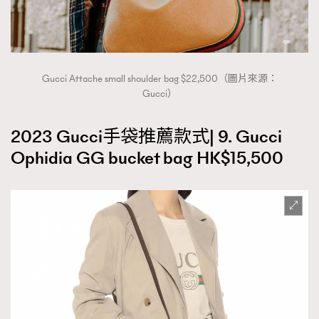
Gucci Attache small shoulder bag $22,500（圖片來源：
Gucci）
2023 Gucci手袋推薦款式| 9. Gucci
Ophidia GG bucket bag HK$15,500