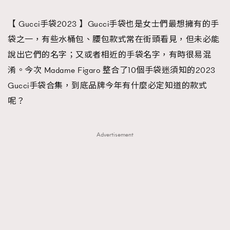
TRENDING
【 Gucci手袋2023 】Gucci手袋也是女士們最想擁有的手
#FigaroExhibition 群星力撐MF X Leung Mo《See
AFrenchMind
3
袋之一，有些水桶包、腰包款式常在街頭看見，但未必能
You In My Dream》展覽
DressLikeAParisienne
1
說出它們的名字；又或者相近的手袋名字，有時很易混
EmpowerF
103
淆。今次 Madame Figaro 整合了10個手袋迷須知的2023
FashionWeek
191
Gucci手袋合集，到底品牌今年有什麼必定知道的款式
FigaroAesthetic
308
呢？
FigaroAstrology
416
FigaroBeauty
424
Advertisement
FigaroBeautyRitual
7
FigaroCeleb
547
#FigaroExhibition Wyman 揭曉 Figaro Exhibition
FigaroCinéma
281
第二站！
FigaroDigitalCover
17
FigaroExhibition
12
FigaroExpert
1