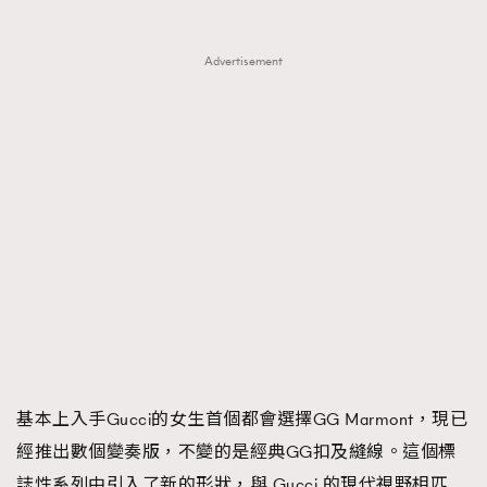
Advertisement
基本上入手Gucci的女生首個都會選擇GG Marmont，現已
經推出數個變奏版，不變的是經典GG扣及縫線。這個標
誌性系列中引入了新的形狀，與 Gucci 的現代視野相匹