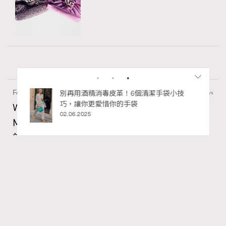
Fashion
130 views
私藏的顯
別再用酒精消毒皮革！6個清潔手袋小技
巧，讓你更愛惜你的手袋
Watches and Wonders 2026: CHANEL全新
02.06.2025
Mademoiselle Privé Bouton Lion獅子系列戒指
錶與長頸鏈錶
Maria Leung
23 hours ago
RECOMMENDED
FigaroIssue
Series:
Chanel
Watchesandwonders2026
腕錶
Tags: