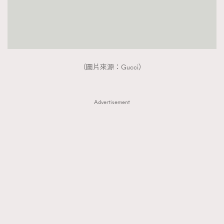
（圖片來源：Gucci）
Advertisement