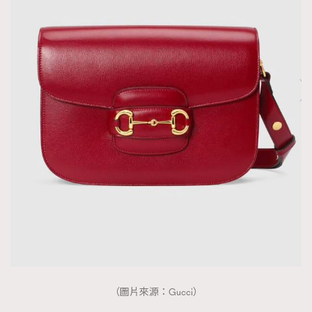
About us
Collaboration Opportunity
Disclaimer
Privacy
New Media Group
|
Madame Figaro editions:
France
|
Greece
|
Japan
|
Portugal
|
Spain
（圖片來源：Gucci）