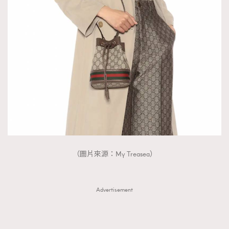
（圖片來源：My Treasea）
Advertisement