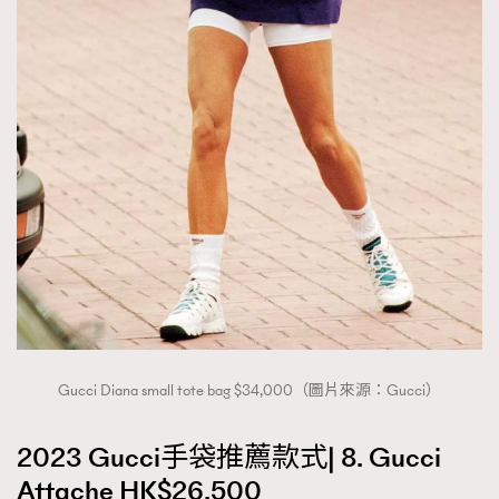
Gucci Diana small tote bag $34,000（圖片來源：Gucci）
2023 Gucci手袋推薦款式| 8. Gucci
Attache HK$26,500