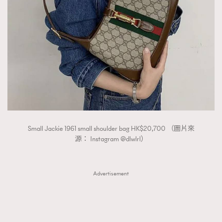
TRENDING
AFrenchMind
DressLikeAParisienne
EmpowerF
FashionWeek
FigaroAesthetic
Small Jackie 1961 small shoulder bag HK$20,700 （圖片來
源： Instagram @dlwlrl）
Advertisement