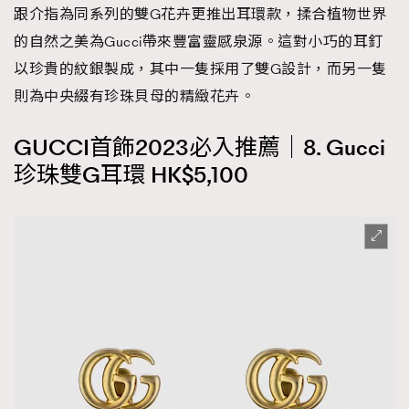
跟介指為同系列的雙G花卉更推出耳環款，揉合植物世界
的自然之美為Gucci帶來豐富靈感泉源。這對小巧的耳釘
以珍貴的紋銀製成，其中一隻採用了雙G設計，而另一隻
則為中央綴有珍珠貝母的精緻花卉。
GUCCI首飾2023必入推薦｜8. Gucci
珍珠雙G耳環 HK$5,100