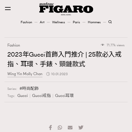
Fashion
Art
Wellness
Paris
Hommes
Fashion
Fashion
71.77k views
Art
2023年Gucci首飾入門推介 | 25款必入戒
指、耳環、手錶、頸鏈款式
Wellness
Wing Yin Molly Chan
10.01.2023
Karena Lam is On Our Cover
時尚配飾
Series:
Paris
Gucci
Gucci戒指
Gucci耳環
Tags:
Hommes