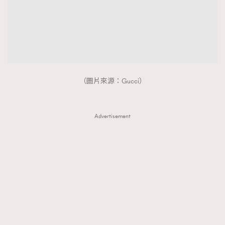
（圖片來源：Gucci）
Advertisement