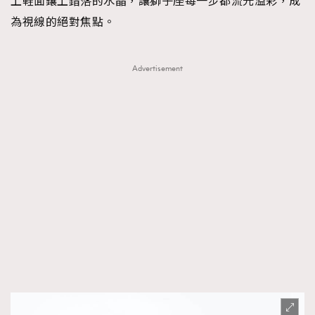
上鞋面鑲上錯落的水晶，讓獅子座每一步都流光溢彩，成
為視線的絕對焦點。
Advertisement