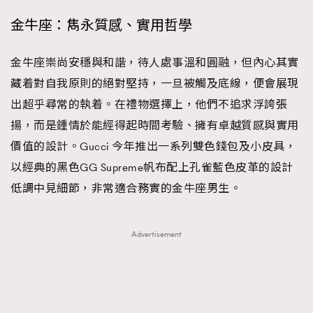
About us
Collaboration Opportunity
Disclaimer
Privacy
金牛座：雋永質感、實用哲學
New Media Group
|
Madame Figaro editions:
France
|
Greece
|
Japan
|
Portugal
|
Spain
金牛座崇尚安穩與和諧，待人處事溫和圓融，但內心其實
藏着對自我原則的絕對堅持，一旦被觸及底線，便會展現
出超乎尋常的執着。在禮物選擇上，他們不追求浮誇張
揚，而是鍾情於能經得起時間考驗、擁有卓越質感與實用
價值的設計。Gucci 今年推出一系列雙色錢包及小皮具，
以經典的黑色GG Supreme帆布配上孔雀藍色皮革的設計
低調中見細節，非常適合務實的金牛座男生。
Advertisement