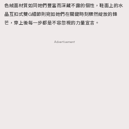
色絨面材質如同她們豐富而深藏不露的個性，鞋面上的水
晶互扣式雙G細節則宛如她們在關鍵時刻驟然綻放的鋒
芒，穿上後每一步都是不容忽視的力量宣言。
Advertisement