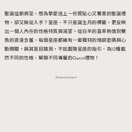
TRENDING
聖誕佳節將至，想為摯愛送上一份既貼心又驚喜的聖誕禮
#FigaroExhibition 群星力撐MF X Leung Mo《See
AFrenchMind
3
物，卻又無從入手？星座，不只是誕生月的標籤，更反映
You In My Dream》展覽
DressLikeAParisienne
1
出一個人內在的性格特質與渴望。從白羊的直率熱情到雙
EmpowerF
103
魚的浪漫含蓄，每個星座都擁有一套獨特的情感密碼與心
FashionWeek
191
動開關。與其盲目猜測，不如跟隨星座的指引，為12種截
FigaroAesthetic
308
然不同的性格，解鎖不同專屬的Gucci禮物！
FigaroAstrology
417
FigaroBeauty
424
Advertisement
FigaroBeautyRitual
7
FigaroCeleb
547
#FigaroExhibition Wyman 揭曉 Figaro Exhibition
FigaroCinéma
281
第二站！
FigaroDigitalCover
17
FigaroExhibition
12
FigaroExpert
1