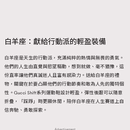
FigaroFrancais
41
FigaroGadget
1
FigaroHealth
647
FigaroHub
128
白羊座：獻給行動派的輕盈裝備
FigaroIcon
68
法國五月French May專訪四位香港文藝代表
FigaroInsight
156
白羊座是天生的行動派，充滿純粹的熱情與無畏的勇氣。
FigaroIssue
271
他們的人生由直覺與慾望驅動，想到就做、毫不猶豫，這
FigaroJewellery
87
份直率讓他們真誠迷人且富有感染力。送給白羊座的禮
FigaroLifestyle
230
物，關鍵在於要凸顯他們的行動節奏和敢為人先的獨特個
FigaroLove
89
性。Gucci Shift系列運動鞋設計輕盈，彈性後跟可以隨意
FigaroMasterclass
20
折疊，「踩踭」時更顯休閒，陪伴白羊座在人生賽道上自
FigaroMusic
90
信奔馳、勇敢探索。
FigaroStyle
89
#FigaroIssue 容祖兒封面專訪｜追逐歌手夢
FigaroSubculture
14
Advertisement