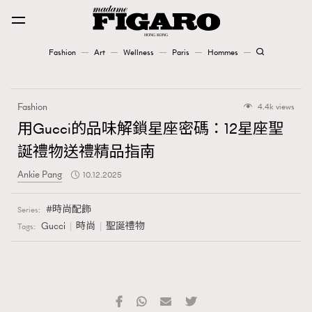
Fashion
Art
Wellness
Paris
Hommes
Fashion
Fashion
4.4k views
Art
用Gucci的品味解鎖星座密碼：12星座聖
誕禮物送禮精品指南
Wellness
Ankie Pang
10.12.2025
Karena Lam is On Our Cover
時尚配飾
Series:
Paris
Gucci
時尚
聖誕禮物
Tags:
Hommes