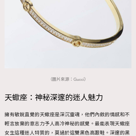
（圖片來源：Gucci）
天蠍座：神秘深邃的迷人魅力
擁有敏銳直覺的天蠍座是深沉靈魂，他們內斂的情感和不
輕言放棄的意志力予人高冷神秘的感覺。最能表現天蠍座
女生這種迷人特質的，莫過於這雙黑色高跟鞋。深邃的黑