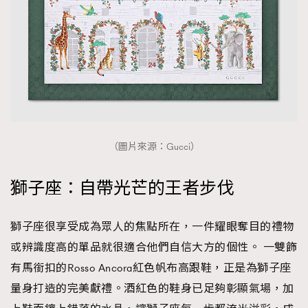
AFrenchMind
DressLikeAParisienne
EmpowerF
FashionWeek
FigaroAesthetic
（圖片來源：Gucci）
獅子座：自帶光芒的王者步伐
獅子座很享受成為眾人的焦點所在，一件耀眼奪目的禮物
或辨識度高的單品就很適合他們自信大方的個性。 一雙飾
有馬銜扣的Rosso Ancora紅色帆布高跟鞋，正是為獅子座
量身打造的完美獻禮。酒紅色的鞋身已足夠彰顯氣場，加