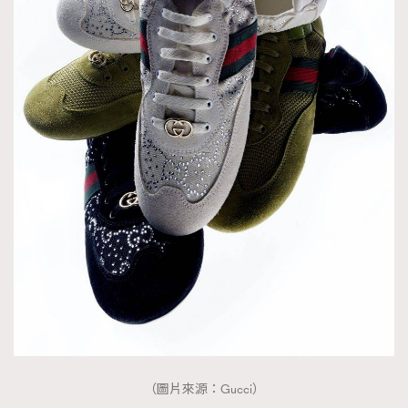
時裝心理學
2
當巨蟹座遇上處女座 Tyson Yoshi x 林家謙
煲劇日常
334
玩物壯志
1
本人已詳閱並同意遵守本文列明條款及細則。 請瀏覽
(
nmg.com.hk/privacy
) 閱讀本公司的私隱政策聲明。
本人願意接收新傳媒集團的最新消息及其他宣傳資訊，本人同意
新傳媒集團使用本人的個人資料於任何推廣用途。
（圖片來源：Gucci）