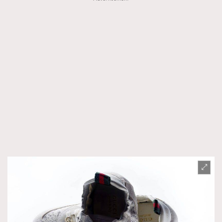
FigaroTalk
48
FigaroWatch
83
Grooming&Fitness
38
HommesFashion
2
HommeStyle
132
NoBagNoLife
349
People
53
#FigaroIssue 專訪陳漢娜Hanna與Takuro｜模特
TheFrenchWay
145
情侶談愛情
VAxChowSangSang
4
WatchesWonder&Beyond
21
WatchesWonder&Beyond
1
向ChanelN°5致敬
1
大時代小事情
42
時尚熱話
537
時尚配飾
297