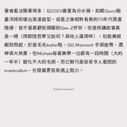
筆者看法簡單得多：以2020春夏為分水嶺，前期Gucci極
盡浮誇的復古浪漫造型，或是之後相對長青的70年代資產
階級，皆不是喜歡街頭服的Gen-Z杯茶，但是保講故事真
是一絕（用歐陸哲學又如何？其他人識用咩），包裝美感
靚到飛起，於是毛毛loafer鞋、GG Marmont 手袋皮帶、酒
神袋大熱賣，但Michele每套美學一出都有一段時間（大約
一年半）變化不大的毛病，而它剛巧是容易令人看悶的
maximalism，在發展更容易遇上阻力。
Advertisement
TRENDING