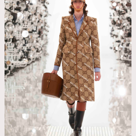
About us
Collaboration Opportunity
Disclaimer
Privacy
New Media Group
|
Madame Figaro editions:
France
|
Greece
|
Japan
|
Portugal
|
Spain