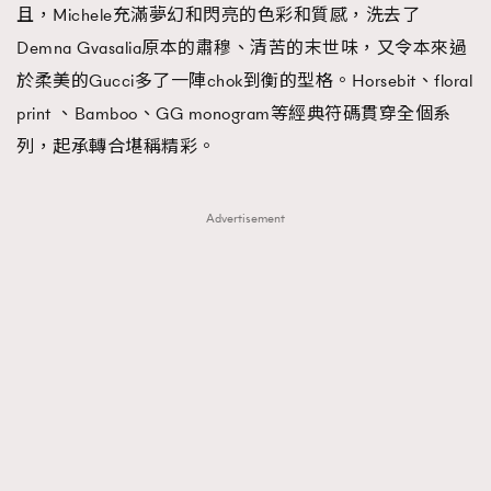
且，Michele充滿夢幻和閃亮的色彩和質感，洗去了
Demna Gvasalia原本的肅穆、清苦的末世味，又令本來過
於柔美的Gucci多了一陣chok到衡的型格。Horsebit、floral
print 、Bamboo、GG monogram等經典符碼貫穿全個系
列，起承轉合堪稱精彩。
Advertisement