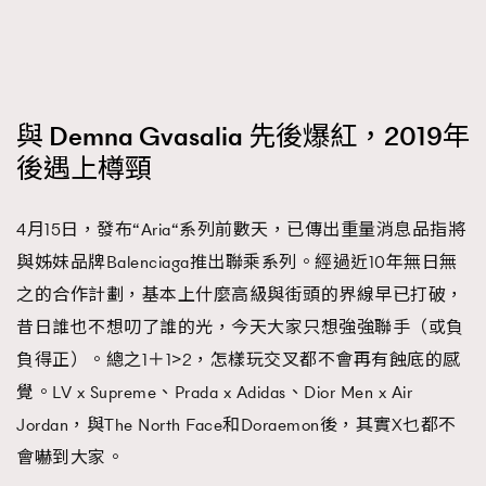
FigaroTalk
48
FigaroWatch
83
Grooming&Fitness
38
HommesFashion
2
與 Demna Gvasalia 先後爆紅，2019年
HommeStyle
132
後遇上樽頸
NoBagNoLife
349
People
53
4月15日，發布“Aria“系列前數天，已傳出重量消息品指將
#FigaroIssue 專訪陳漢娜Hanna與Takuro｜模特
TheFrenchWay
145
情侶談愛情
與姊妹品牌Balenciaga推出聯乘系列。經過近10年無日無
VAxChowSangSang
4
之的合作計劃，基本上什麼高級與街頭的界線早已打破，
WatchesWonder&Beyond
21
昔日誰也不想叨了誰的光，今天大家只想強強聯手（或負
WatchesWonder&Beyond
1
負得正）。總之1＋1>2，怎樣玩交叉都不會再有蝕底的感
向ChanelN°5致敬
1
覺。LV x Supreme、Prada x Adidas、Dior Men x Air
大時代小事情
42
Jordan，與The North Face和Doraemon後，其實X乜都不
時尚熱話
537
會嚇到大家。
時尚配飾
297