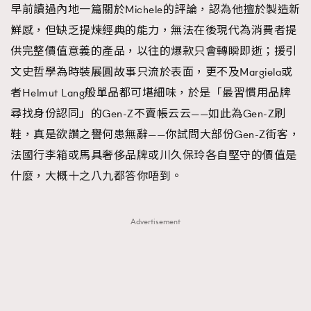
早前讀過內地一篇關於Michele的評論，認為他擅於製造新
鮮感，但缺乏提煉經典的能力，無法在後現代為消費者提
供完整價值意義的產品，以往的爆款只會轉瞬即逝；援引
文史哲學為時裝展圓故事只流於表面，更不及Margiela或
者Helmut Lang般單品都可堪細味，於是「最習慣用品牌
尋找身份認同」的Gen-Z不賣帳云云——如此為Gen-Z刷
鞋，真是欲讚之譽何患無辭——你試問大部份Gen-Z街客，
法國行李箱或馬具奢侈品牌或川久保玲各自堅守的價值是
什麼，大概十之八九都答你唔到。
Advertisement