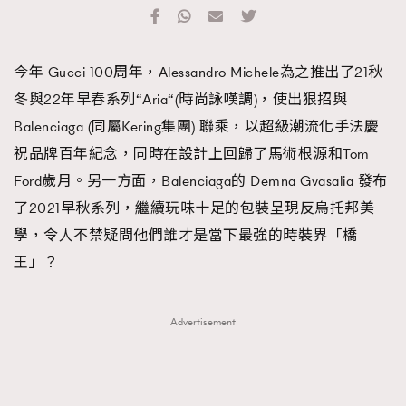
TRENDING
#FigaroExhibition 群星力撐MF X Leung Mo《See
AFrenchMind
3
今年 Gucci 100周年，Alessandro Michele為之推出了21秋
You In My Dream》展覽
DressLikeAParisienne
1
冬與22年早春系列“Aria“(時尚詠嘆調)，使出狠招與
EmpowerF
103
Balenciaga (同屬Kering集團) 聯乘，以超級潮流化手法慶
FashionWeek
191
祝品牌百年紀念，同時在設計上回歸了馬術根源和Tom
FigaroAesthetic
308
Ford歲月。另一方面，Balenciaga的 Demna Gvasalia 發布
FigaroAstrology
416
了2021早秋系列，繼續玩味十足的包裝呈現反烏托邦美
FigaroBeauty
424
學，令人不禁疑問他們誰才是當下最強的時裝界「橋
FigaroBeautyRitual
7
王」？
FigaroCeleb
547
#FigaroExhibition Wyman 揭曉 Figaro Exhibition
FigaroCinéma
281
Advertisement
第二站！
FigaroDigitalCover
17
FigaroExhibition
12
FigaroExpert
1