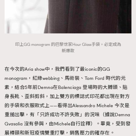
印上GG monogram 的巴黎世家Hour Glass手袋，必定成為
新爆款
在今次的Aria show中，我們看到了最iconic的GG
monogram，紅綠webbing、馬術裝、Tom Ford 時代的元
素，結合5年前Demna在Balenciaga 登場時的大膊頭、貼
身長靴、歪斜剪斜，加上雙方的標誌式印花都出現在對方
的手袋和衣服款式上——看得出Alessandro Michele 今次是
重搥出擊，有「只許成功不許失敗」的況味（據說Demna
Gvasalia 沒有參與，由Michele自行詮釋）。畢竟，受到發
展樽頸和新冠疫情雙重打擊，銷售壓力的確存在。