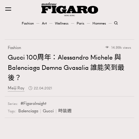
Fashion
Art
Wellness
Paris
Hommes
Fashion
Fashion
14.99k views
Art
Gucci 100周年：Alessandro Michele 與
Balenciaga Demna Gvasalia 誰能笑到最
Wellness
後？
Karena Lam is On Our Cover
Meiji Ray
22.04.2021
Paris
FigaroInsight
Series:
Balenciaga
Gucci
時裝週
Tags:
Hommes