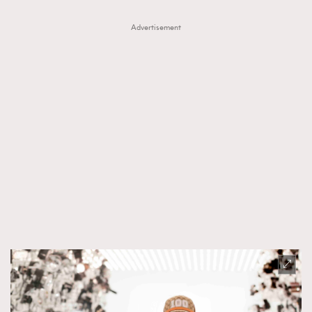
時裝心理學
2
當巨蟹座遇上處女座 Tyson Yoshi x 林家謙
Advertisement
煲劇日常
334
玩物壯志
1
本人已詳閱並同意遵守本文列明條款及細則。 請瀏覽
(
nmg.com.hk/privacy
) 閱讀本公司的私隱政策聲明。
本人願意接收新傳媒集團的最新消息及其他宣傳資訊，本人同意
新傳媒集團使用本人的個人資料於任何推廣用途。