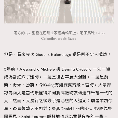
兩方的logo 重疊在巴黎世家經典輪廓上，配了馬靴。Aria
Collection credit: Gucci
但是，看來今次 Gucci x Balenciaga 還是叫不少人嘩然。
5年前，Alessandro Michele 與 Demna Gvasalia 一先一後
成為當紅炸子雞時，一邊是復古華麗大混雜，一邊是前
衛、街頭、扮窮，令Kering有如雙翼齊飛。當時，大家都
認為兩人是當代最懂得如何將高級時裝傳達到千禧一代的
人。然而，大流行之後幾乎是必然的大退潮：前者業蹟停
滯，後者聲勢大不如前；後起Daniel Lee的New BV成為集
團黑馬，Saint Laurent 靜靜地也成為貢獻良多的一員。