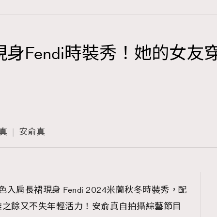
現身Fendi時裝秀！她的女
TRENDING
3
AFrenchMind
1
DressLikeAParisienne
俞真
安俞真
103
EmpowerF
191
FashionWeek
308
FigaroAesthetic
入肩長裙現身 Fendi 2024米蘭秋冬時裝秀，配
雅之餘又不失年輕活力！安俞真自拍攝綜藝節目