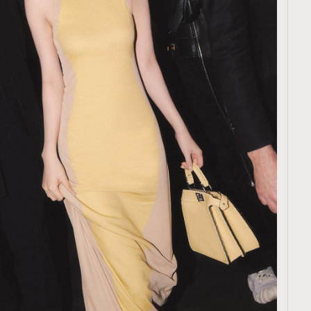
TRENDING
ressLikeAParisienne
Empower
FigaroAesthetic