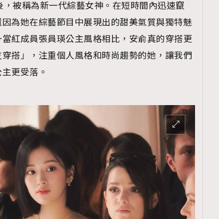
樂室》後，被稱為新一代綜藝女神。在短時間內迅速竄
還因為她在綜藝節目中展現出的甜美氣質與獨特魅
一當紅成員張員瑛公主風格相比，安俞真的穿搭更
友穿搭」，注重個人風格和時尚趨勢的她，讓我們
公主更受落。