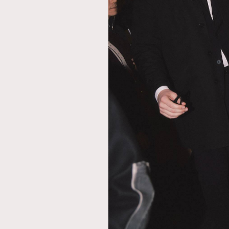
AFrenchMind
D