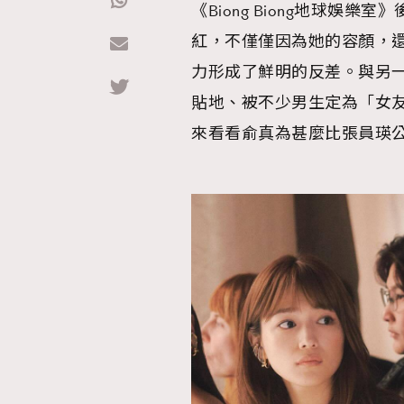
《Biong Biong地球娛
紅，不僅僅因為她的容顏，
Hommes
力形成了鮮明的反差。與另
貼地、被不少男生定為「女
來看看俞真為甚麼比張員瑛