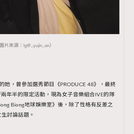
覽(
nmg.com.hk/privacy
) 閱讀本
圖片來源：Ig@_yujin_an）
資訊，本人同意新傳媒集團使用
的她，曾參加選秀節目《PRODUCE 48》，最終
進行兩年半的限定活動，現為女子音樂組合IVE的隊
ng Biong地球娛樂室》後，除了性格有反差之
女生討論話題。