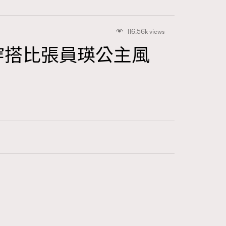
116.56k views
友穿搭比張員瑛公主風
415
FigaroAstrology
424
FigaroBeauty
7
FigaroBeautyRitual
547
FigaroCeleb
281
FigaroCinéma
17