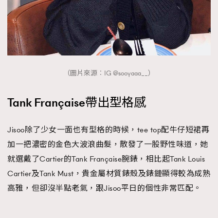
（圖片來源︰IG @sooyaaa__）
Tank Française帶出型格感
Jisoo除了少女一面也有型格的時候，tee top配牛仔短裙再
加一把濃密的金色大波浪曲髮，散發了一股野性味道，她
就選戴了Cartier的Tank Française腕錶，相比起Tank Louis
Cartier及Tank Must，貴金屬材質錶殼及錶鏈顯得較為成熟
高雅，但卻沒半點老氣，跟Jisoo平日的個性非常匹配。