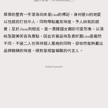
（圖片來源︰IG @sooyaaa__）
About us
Collaboration Opportunity
Disclaimer
Privacy
厚厚的整齊一字瀏海向來是Lisa的標記，身材甚fit的她愛
New Media Group
|
Madame Figaro editions:
France
|
Greece
|
Japan
|
Portugal
|
Spain
以性感的打扮示人，同時帶點龐克味道，予人帥氣的感
覺；至於Jisoo則相反，是一貫韓國女團的可愛形象，以清
純及甜美笑容為賣點，因此衣著品味及喜好跟Lisa是截然
不同，不過二人在保持個人風格的同時，卻依然能夠戴出
品牌腕錶的味道，絕對是相當稱職的代言人。
Advertisement