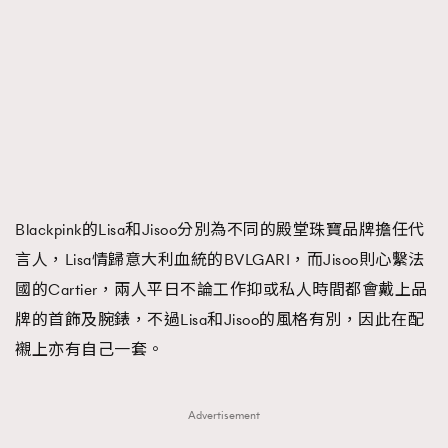
FigaroFrancais
41
FigaroGadget
1
FigaroHealth
647
FigaroHub
128
FigaroIcon
68
法國五月French May專訪四位香港文藝代表
FigaroInsight
156
FigaroIssue
271
Blackpink的Lisa和Jisoo分別為不同的殿堂珠寶品牌擔任代
FigaroJewellery
87
言人，Lisa情歸意大利血統的BVLGARI，而Jisoo則心繫法
FigaroLifestyle
230
國的Cartier，兩人平日不論工作抑或私人時間都會戴上品
FigaroLove
89
牌的首飾及腕錶，不過Lisa和Jisoo的風格有別，因此在配
FigaroMasterclass
20
襯上亦有自己一套。
FigaroMusic
90
FigaroStyle
89
#FigaroIssue 容祖兒封面專訪｜追逐歌手夢
Advertisement
FigaroSubculture
14