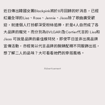
TRENDING
近日傳出韓國女團Blackpink將於8月回歸的好消息，已經
#FigaroExhibition 群星力撐MF X Leung Mo《See
AFrenchMind
3
紅遍全球的Lisa、Rose、Jennie、Jisoo除了歌曲廣受歡
You In My Dream》展覽
DressLikeAParisienne
1
迎，就連個人打扮都深受粉絲追捧，於是4人自然成了各
EmpowerF
103
大品牌的寵兒。而分別為BVLGARI及Cartier代言的 Lisa和
FashionWeek
191
Jisoo 可說是品牌的最佳模特兒，即使平日並非出席品牌
FigaroAesthetic
308
宣傳活動，亦經常以代言品牌的腕錶配襯不同服飾出巡，
FigaroAstrology
416
想了解二人的品味？大可看看她們的穿搭風格。
FigaroBeauty
424
FigaroBeautyRitual
7
Advertisement
FigaroCeleb
547
#FigaroExhibition Wyman 揭曉 Figaro Exhibition
FigaroCinéma
281
第二站！
FigaroDigitalCover
17
FigaroExhibition
12
FigaroExpert
1