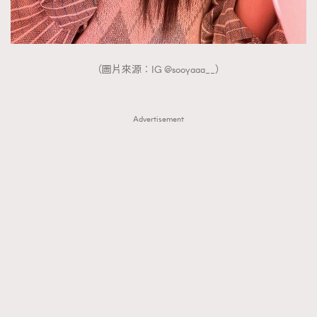
（圖片來源︰IG @sooyaaa__）
Advertisement