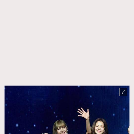
FigaroTalk
48
FigaroWatch
83
Grooming&Fitness
38
HommesFashion
2
HommeStyle
132
NoBagNoLife
349
People
53
#FigaroIssue 專訪陳漢娜Hanna與Takuro｜模特
TheFrenchWay
145
情侶談愛情
VAxChowSangSang
4
WatchesWonder&Beyond
21
WatchesWonder&Beyond
1
向ChanelN°5致敬
1
大時代小事情
42
時尚熱話
537
時尚配飾
297