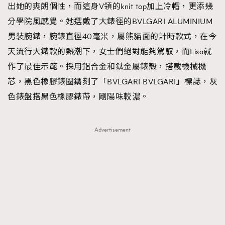
出她的爽朗個性，而這身V領的knit top加上冷帽，更添幾
分學院風感覺。她選戴了大錶徑的BVLGARI ALUMINIUM
男裝腕錶，腕錶直徑40毫米，屬熊貓面的計時款式，在今
天流行大錶款的熱潮下，女士們絕對能夠駕馭，而Lisa就
作了最佳示範。採用鋁合金和鈦金屬錶殼，搭載機械機
芯，黑色橡膠錶圈鐫刻了「BVLGARI BVLGARI」標誌，灰
色錶盤搭黑色橡膠錶帶，剛陽味較濃。
Advertisement