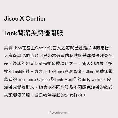
Jisoo X Cartier
Tank簡潔美與優閒服
其實Jisoo在當上Cartier代言人之前就已經是品牌的忠粉，
大家從其IG的照片可見她常佩戴的私伙腕錶都是卡地亞出
品，經典的坦克Tank是她最愛項目之一，皆因她收藏了多
枚的Tank腕錶。方方正正的Tank簡潔易襯，Jisoo選戴無鑽
款式的Tank Louis Cartier及Tank Must作為daily watch，皮
錶帶感覺較斯文，她會以不同材質及不同顏色錶帶的款式
來配襯優閒服，或是較為端莊的少女打扮。
Advertisement