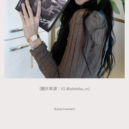
（圖片來源︰IG @lalalalisa_m）
Advertisement