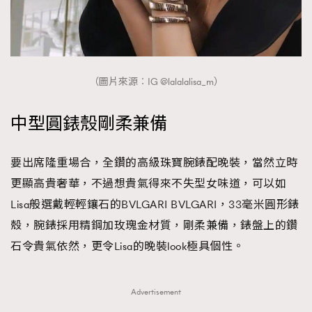
（圖片來源︰IG @lalalalisa_m）
中型圓錶殼剛柔兼備
要出席隆重場合，全鑽的高級珠寶腕錶配晚裝，當然立時
更顯高貴奢華，不過想貴氣得來不失型女味道，可以如
Lisa般選戴輕輕鑲石的BVLGARI BVLGARI，33毫米圓形錶
殼，腕錶採用精鋼加玫瑰金材質，剛柔兼備，錶盤上的鑽
石令貴氣依然，更令Lisa的晚裝look極具個性。
Advertisement