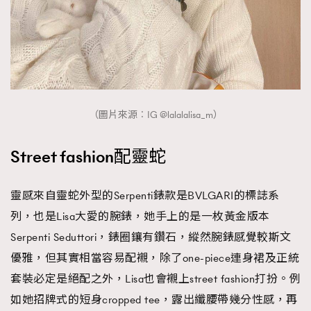
（圖片來源︰IG @lalalalisa_m）
Street fashion配靈蛇
靈感來自靈蛇外型的Serpenti錶款是BVLGARI的標誌系
列，也是Lisa大愛的腕錶，她手上的是一枚黃金版本
Serpenti Seduttori，錶圈鑲有鑽石，縱然腕錶感覺較斯文
優雅，但其實相當容易配襯，除了one-piece連身裙及正統
套裝必定是絕配之外，Lisa也會襯上street fashion打扮。例
如她招牌式的短身cropped tee，露出纖腰帶幾分性感，再