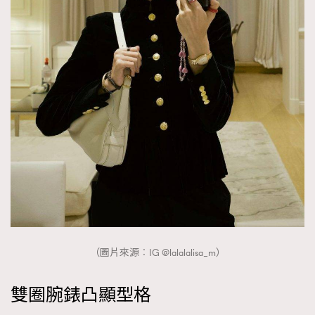
AFrenchMind
DressLikeAParisienne
EmpowerF
FashionWeek
FigaroAesthetic
（圖片來源︰IG @lalalalisa_m）
雙圈腕錶凸顯型格