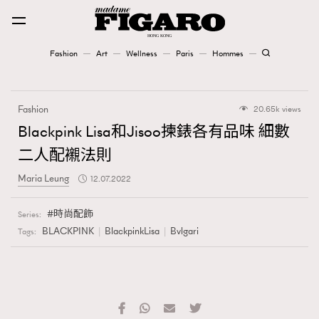
Fashion
Art
Wellness
Paris
Hommes
Fashion
Fashion
20.65k views
Art
Blackpink Lisa和Jisoo揀錶各有品味 細數
二人配襯法則
Wellness
Maria Leung
12.07.2022
Karena Lam is On Our Cover
時尚配飾
Series:
Paris
BLACKPINK
BlackpinkLisa
Bvlgari
Tags:
Hommes