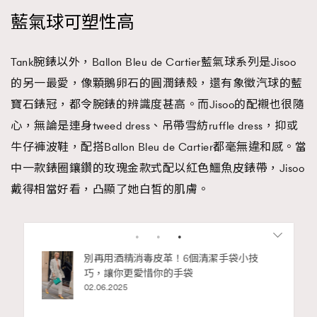
藍氣球可塑性高
Tank腕錶以外，Ballon Bleu de Cartier藍氣球系列是Jisoo
的另一最愛，像顆鵝卵石的圓潤錶殼，還有象徵汽球的藍
寶石錶冠，都令腕錶的辨識度甚高。而Jisoo的配襯也很隨
心，無論是連身tweed dress、吊帶雪紡ruffle dress，抑或
牛仔褲波鞋，配搭Ballon Bleu de Cartier都毫無違和感。當
中一款錶圈鑲鑽的玫瑰金款式配以紅色鱷魚皮錶帶，Jisoo
戴得相當好看，凸顯了她白皙的肌膚。
Advertisement
私藏的顯
別再用酒精消毒皮革！6個清潔手袋小技
巧，讓你更愛惜你的手袋
02.06.2025