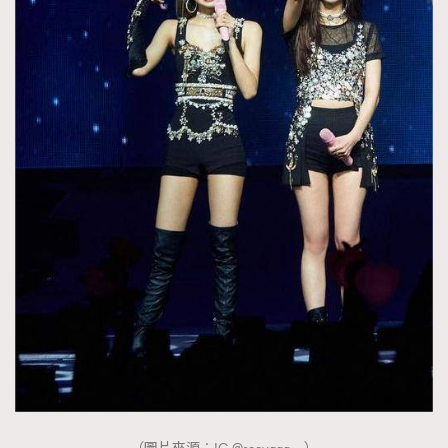
時裝心理學
2
當巨蟹座遇上處女座 Tyson Yoshi x 林家謙
煲劇日常
334
玩物壯志
1
本人已詳閱並同意遵守本文列明條款及細則。 請瀏覽
(
nmg.com.hk/privacy
) 閱讀本公司的私隱政策聲明。
本人願意接收新傳媒集團的最新消息及其他宣傳資訊，本人同意
新傳媒集團使用本人的個人資料於任何推廣用途。