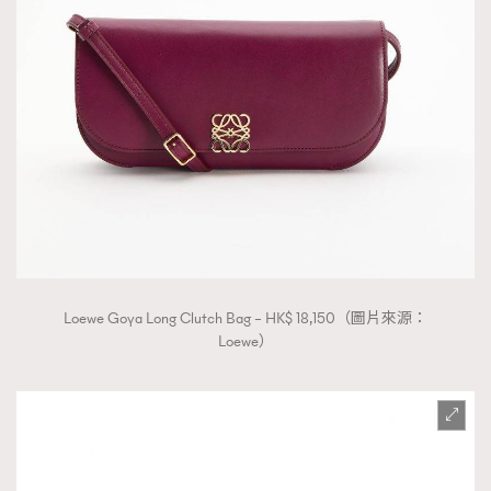
Loewe Goya Long Clutch Bag – HK$ 18,150（圖片來源：
Loewe）