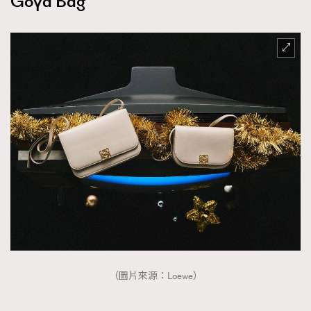
Goya Bag
AFrenchMind
DressLikeAParisienne
EmpowerF
FashionWeek
FigaroAesthetic
（圖片來源：Loewe）