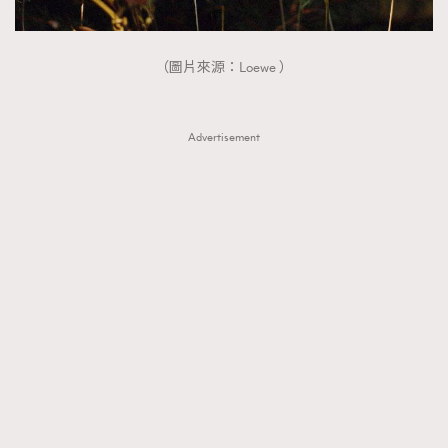
About us
Collaboration Opportunity
Disclaimer
Privacy
New Media Group
|
Madame Figaro editions:
France
|
Greece
（圖片來源：Loewe ）
|
Japan
|
Portugal
|
Spain
Advertisement