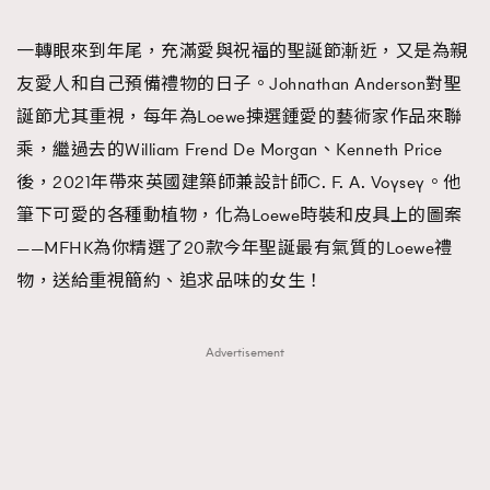
TRENDING
一轉眼來到年尾，充滿愛與祝福的聖誕節漸近，又是為親
#FigaroExhibition 群星力撐MF X Leung Mo《See
AFrenchMind
3
友愛人和自己預備禮物的日子。Johnathan Anderson對聖
You In My Dream》展覽
DressLikeAParisienne
1
誕節尤其重視，每年為Loewe揀選鍾愛的藝術家作品來聯
EmpowerF
103
乘，繼過去的William Frend De Morgan、Kenneth Price
FashionWeek
191
後，2021年帶來英國建築師兼設計師C. F. A. Voysey。他
FigaroAesthetic
308
筆下可愛的各種動植物，化為Loewe時裝和皮具上的圖案
FigaroAstrology
416
——MFHK為你精選了20款今年聖誕最有氣質的Loewe禮
FigaroBeauty
424
物，送給重視簡約、追求品味的女生！
FigaroBeautyRitual
7
FigaroCeleb
547
Advertisement
#FigaroExhibition Wyman 揭曉 Figaro Exhibition
FigaroCinéma
281
第二站！
FigaroDigitalCover
17
FigaroExhibition
12
FigaroExpert
1