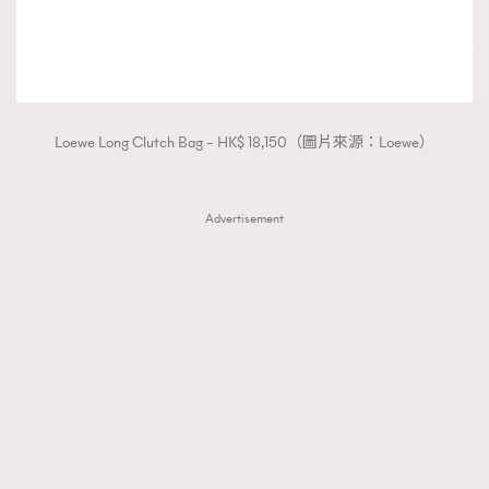
Loewe Long Clutch Bag – HK$ 18,150（圖片來源：Loewe）
Advertisement