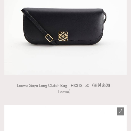
Loewe Goya Long Clutch Bag – HK$ 18,150（圖片來源：
Loewe）