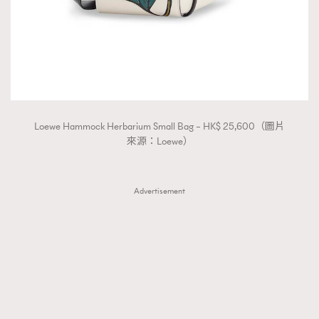
Loewe Hammock Herbarium Small Bag – HK$ 25,600（圖片
來源：Loewe）
Advertisement