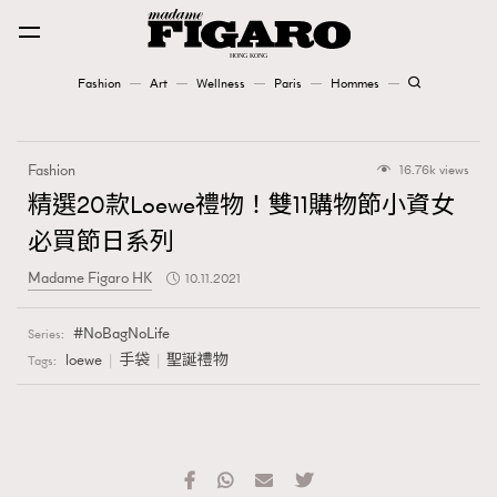
Fashion
Art
Wellness
Paris
Hommes
Fashion
Fashion
16.76k views
Art
精選20款Loewe禮物！雙11購物節小資女
必買節日系列
Wellness
Madame Figaro HK
10.11.2021
Karena Lam is On Our Cover
NoBagNoLife
Series:
Paris
loewe
手袋
聖誕禮物
Tags:
Hommes