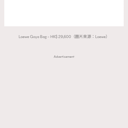
Loewe Goya Bag – HK$ 29,600（圖片來源：Loewe）
Advertisement