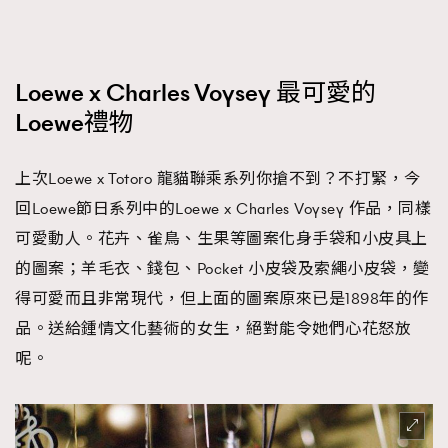
FigaroTalk
48
FigaroWatch
83
Grooming&Fitness
38
Loewe x Charles Voysey 最可愛的
HommesFashion
2
Loewe禮物
HommeStyle
132
NoBagNoLife
349
上次Loewe x Totoro 龍貓聯乘系列你搶不到？不打緊，今
People
53
回Loewe節日系列中的Loewe x Charles Voysey 作品，同樣
#FigaroIssue 專訪陳漢娜Hanna與Takuro｜模特
TheFrenchWay
145
情侶談愛情
可愛動人。花卉、雀鳥、生果等圖案化身手袋和小皮具上
VAxChowSangSang
4
的圖案；羊毛衣、錢包、Pocket 小皮袋及索繩小皮袋，變
WatchesWonder&Beyond
21
得可愛而且非常現代，但上面的圖案原來已是1898年的作
WatchesWonder&Beyond
1
品。送給鍾情文化藝術的女生，絕對能令她們心花怒放
向ChanelN°5致敬
1
呢。
大時代小事情
42
時尚熱話
537
時尚配飾
297