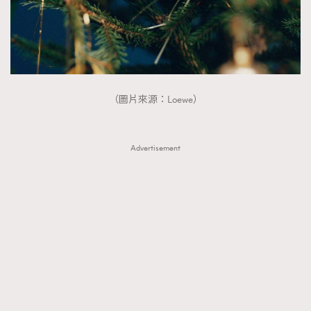
（圖片來源：Loewe）
Advertisement