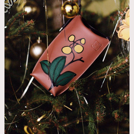
時裝心理學
2
當巨蟹座遇上處女座 Tyson Yoshi x 林家謙
煲劇日常
334
玩物壯志
1
本人已詳閱並同意遵守本文列明條款及細則。 請瀏覽
(
nmg.com.hk/privacy
) 閱讀本公司的私隱政策聲明。
本人願意接收新傳媒集團的最新消息及其他宣傳資訊，本人同意
新傳媒集團使用本人的個人資料於任何推廣用途。