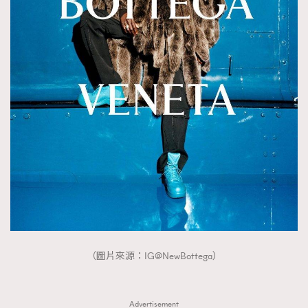
（圖片來源：IG@NewBottega）
Advertisement