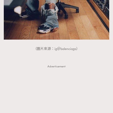
（圖片來源：ig＠balenciaga）
Advertisement