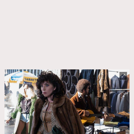
FigaroTalk
48
FigaroWatch
83
Grooming&Fitness
38
HommesFashion
2
HommeStyle
132
NoBagNoLife
349
People
53
#FigaroIssue 專訪陳漢娜Hanna與Takuro｜模特
TheFrenchWay
145
情侶談愛情
VAxChowSangSang
4
WatchesWonder&Beyond
21
WatchesWonder&Beyond
1
向ChanelN°5致敬
1
大時代小事情
42
時尚熱話
537
時尚配飾
297