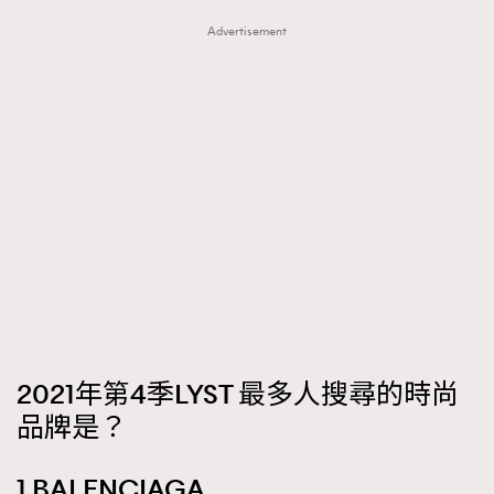
About us
Collaboration Opportunity
Disclaimer
Privacy
Advertisement
New Media Group
|
Madame Figaro editions:
France
|
Greece
|
Japan
|
Portugal
|
Spain
2021年第4季LYST 最多人搜尋的時尚
品牌是？
1 BALENCIAGA