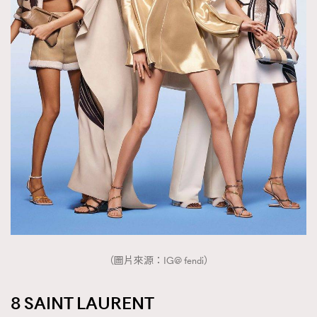
（圖片來源：IG@ fendi）
8 SAINT LAURENT