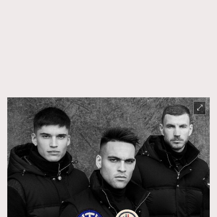
AFrenchMind
DressLikeAParisienne
EmpowerF
FashionWeek
FigaroAesthetic