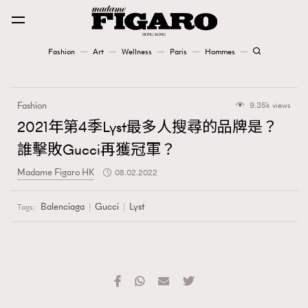
Fashion
Art
Wellness
Paris
Hommes
Fashion
Fashion
9.35k views
Art
2021年第4季Lyst最多人搜尋的品牌是？
誰擊敗Gucci再獲冠軍？
Wellness
Madame Figaro HK
08.02.2022
Karena Lam is On Our Cover
Balenciaga
Gucci
Lyst
Tags:
Paris
Hommes