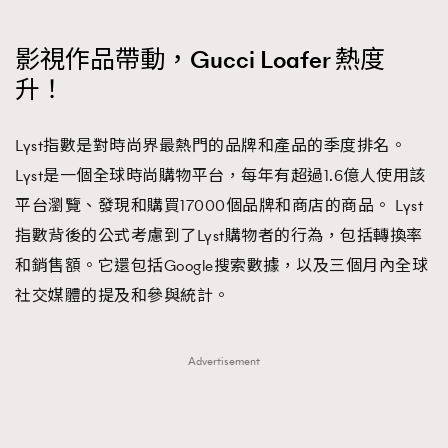
FigaroFrancais
41
FigaroGadget
1
影視作品帶動，Gucci Loafer 熱度
FigaroHealth
647
升！
FigaroHub
128
FigaroIcon
68
Lyst指數是對時尚界最熱門的品牌和產品的季度排名。
法國五月French May專訪四位香港文藝代表
FigaroInsight
Lyst是一個全球時尚購物平台，每年有超過1.6億人使用該
156
平台瀏覽、發現和購買17000個品牌和商店的商品。 Lyst
FigaroIssue
271
指數背後的公式考慮到了Lyst購物者的行為，包括轉換率
FigaroJewellery
87
和銷售額。它還包括Google搜索數據，以及三個月內全球
FigaroLifestyle
230
社交媒體的提及和參與統計。
FigaroLove
89
FigaroMasterclass
20
FigaroMusic
90
Advertisement
FigaroStyle
89
#FigaroIssue 容祖兒封面專訪｜追逐歌手夢
FigaroSubculture
14