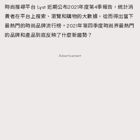
時尚搜尋平台 Lyst 近期公布2021年度第4季報告，統計消
TRENDING
費者在平台上搜索、瀏覽和購物的大數據，從而得出當下
#FigaroExhibition 群星力撐MF X Leung Mo《See
AFrenchMind
3
最熱門的時尚品牌流行榜。2021年第四季度時尚界最熱門
You In My Dream》展覽
DressLikeAParisienne
1
的品牌和產品到底反映了什麼新趨勢？
EmpowerF
103
FashionWeek
191
Advertisement
FigaroAesthetic
308
FigaroAstrology
415
FigaroBeauty
424
FigaroBeautyRitual
7
FigaroCeleb
547
#FigaroExhibition Wyman 揭曉 Figaro Exhibition
FigaroCinéma
281
第二站！
FigaroDigitalCover
17
FigaroExhibition
12
FigaroExpert
1