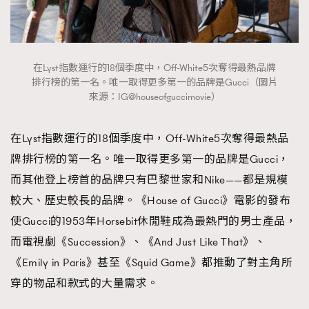
時裝心理學
2
當巨蟹座遇上處女座 Tyson Yoshi x 林家謙
煲劇日常
334
玩物壯志
1
在Lyst指數運行的18個季度中，Off-White5次奪得最熱品牌
排行榜的第一名。唯一取得更多第一的品牌是Gucci（圖片
來源：IG@houseofguccimovie）
在Lyst指數運行的18個季度中，Off-White5次奪得最熱品
牌排行榜的第一名。唯一取得更多第一的品牌是Gucci，
而其他登上榜首的品牌只有巴黎世家和Nike——都是規模
本人已詳閱並同意遵守本文列明條款及細則。 請瀏覽
較大、歷史較長的品牌。《House of Gucci》電影的發布
(
nmg.com.hk/privacy
) 閱讀本公司的私隱政策聲明。
本人願意接收新傳媒集團的最新消息及其他宣傳資訊，本人同意
使Gucci的1953年Horsebit休閒鞋成為最熱門的男士產品，
新傳媒集團使用本人的個人資料於任何推廣用途。
而電視劇《Succession》、《And Just Like That》、
《Emily in Paris》甚至《Squid Game》都推動了對主角所
穿的物品和款式的大量需求。