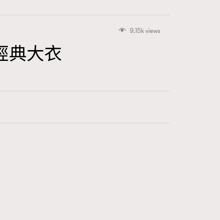
9.15k views
1經典大衣
416
FigaroAstrology
424
FigaroBeauty
7
FigaroBeautyRitual
547
FigaroCeleb
281
FigaroCinéma
17