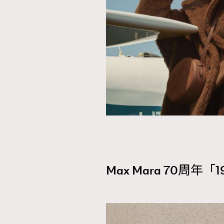
AFrenchMind
D
Max Mara 70周年