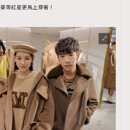
嘉豪等紅星更馬上穿著！