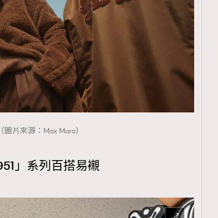
TRENDING
ressLikeAParisienne
Empower
FigaroAesthetic
（圖片來源：Max Mara）
「1951」系列百搭易襯