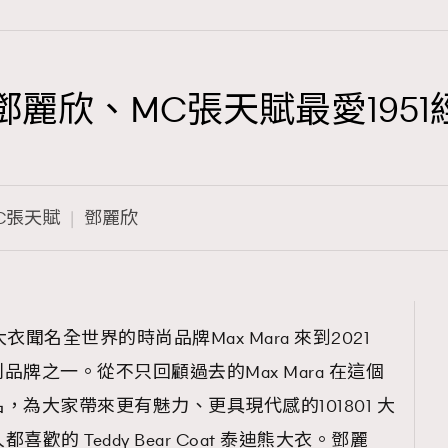
周年！鄧麗欣、MC張天賦最愛195
TRENDING
3
AFrenchMind
C張天賦
鄧麗欣
1
DressLikeAParisienne
103
EmpowerF
191
聞名全世界的時尚品牌Max Mara 來到2021
FashionWeek
牌之一。從不只回顧過去的Max Mara 在這個
308
FigaroAesthetic
為大家帶來更有魅力、更具現代感的101801 大
人都喜歡的 Teddy Bear Coat 泰迪熊大衣。鄧麗