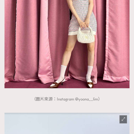
（圖片來源：Instagram @yoona__lim）