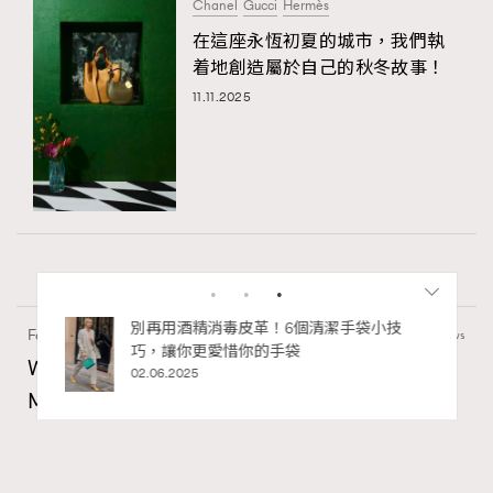
Chanel
Gucci
Hermès
在這座永恆初夏的城市，我們執
着地創造屬於自己的秋冬故事！
11.11.2025
私藏的顯
別再用酒精消毒皮革！6個清潔手袋小技
Fashion
130 views
巧，讓你更愛惜你的手袋
Watches and Wonders 2026: CHANEL全新
02.06.2025
Mademoiselle Privé Bouton Lion獅子系列戒指
錶與長頸鏈錶
Maria Leung
18 hours ago