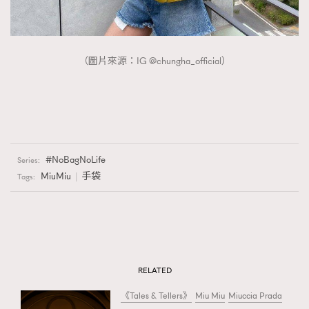
（圖片來源：IG @chungha_official）
NoBagNoLife
Series:
MiuMiu
手袋
Tags:
RELATED
《Tales & Tellers》
Miu Miu
Miuccia Prada