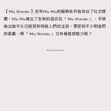
TRENDING
【 Miu Wander 】近年Miu Miu的服飾系列皆攻佔了社交媒
#FigaroExhibition 群星力撐MF X Leung Mo《See
AFrenchMind
3
體，Miu Miu推出了全新的雲朵包「 Miu Wander 」，手袋
You In My Dream》展覽
DressLikeAParisienne
1
推出後不久已經受到時裝人們的注目，更受到不少明星們
EmpowerF
103
的愛戴，哪「 Miu Wander 」又有著甚麼魅力呢？
FashionWeek
191
FigaroAesthetic
308
Advertisement
FigaroAstrology
415
FigaroBeauty
424
FigaroBeautyRitual
7
FigaroCeleb
547
#FigaroExhibition Wyman 揭曉 Figaro Exhibition
FigaroCinéma
281
第二站！
FigaroDigitalCover
17
FigaroExhibition
12
FigaroExpert
1