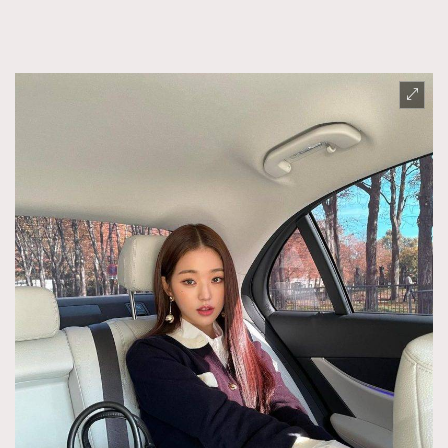
FigaroFrancais
41
FigaroGadget
1
FigaroHealth
647
FigaroHub
128
FigaroIcon
68
法國五月French May專訪四位香港文藝代表
FigaroInsight
156
FigaroIssue
271
FigaroJewellery
87
FigaroLifestyle
230
FigaroLove
89
FigaroMasterclass
20
FigaroMusic
90
FigaroStyle
89
#FigaroIssue 容祖兒封面專訪｜追逐歌手夢
FigaroSubculture
14