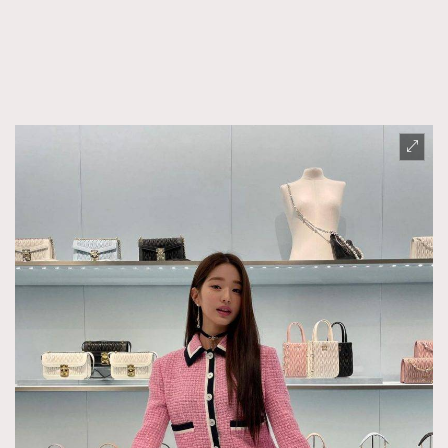
時裝心理學
2
當巨蟹座遇上處女座 Tyson Yoshi x 林家謙
煲劇日常
334
玩物壯志
1
本人已詳閱並同意遵守本文列明條款及細則。 請瀏覽
(
nmg.com.hk/privacy
) 閱讀本公司的私隱政策聲明。
本人願意接收新傳媒集團的最新消息及其他宣傳資訊，本人同意
新傳媒集團使用本人的個人資料於任何推廣用途。