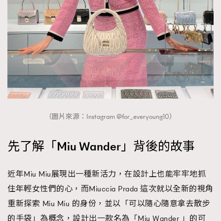
About us
Collaboration Opportunity
Disclaimer
Privacy
New Media Group
|
Madame Figaro editions:
France
|
Greece
|
Japan
|
Portugal
|
Spain
（圖片來源：Instagram @for_everyoung10）
先了解「Miu Wander」背後的故事
近年Miu Miu展現出一種新活力，在設計上也能牢牢地抓
住年輕女性們的心，而Miuccia Prada 這次就以全新的視角
重新探索 Miu Miu 的身份，並以「可以隨心隨意拿去散步
的手袋」為概念，設計出一款名為「Miu Wander 」的可