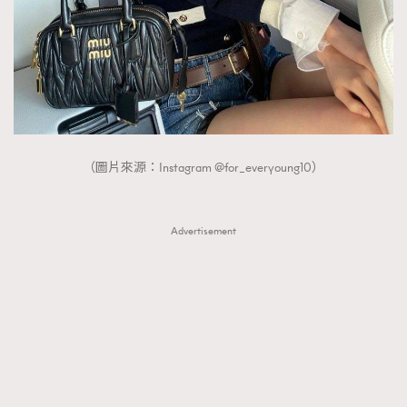
FigaroTalk
48
FigaroWatch
83
Grooming&Fitness
38
HommesFashion
2
HommeStyle
132
NoBagNoLife
349
（圖片來源：Instagram @for_everyoung10）
People
53
#FigaroIssue 專訪陳漢娜Hanna與Takuro｜模特
TheFrenchWay
145
情侶談愛情
VAxChowSangSang
4
Advertisement
WatchesWonder&Beyond
21
WatchesWonder&Beyond
1
向ChanelN°5致敬
1
大時代小事情
42
時尚熱話
537
時尚配飾
297