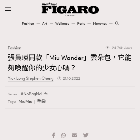
Fashion
Art
Wellness
Paris
Hommes
Fashion
Fashion
24.74k views
Art
張員瑛同款「Miu Wander」雲朵包，它能
夠喚醒你的少女心嗎？
Wellness
Yick Long Stephen Cheng
21.10.2022
Karena Lam is On Our Cover
NoBagNoLife
Series:
Paris
MiuMiu
手袋
Tags:
Hommes