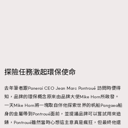
探險任務激起環保使命
去年筆者跟Panerai CEO Jean Marc Pontroué 訪問時便得
知，品牌的環保概念原來由品牌大使Mike Horn所啟發。
一天Mike Horn將一塊取自伴他探索世界的帆船Pangaea船
身的金屬帶到Pontroué面前，並提議品牌可以嘗試用來造
錶，Pontroué雖然當時心想這主意真是瘋狂，但最終他還