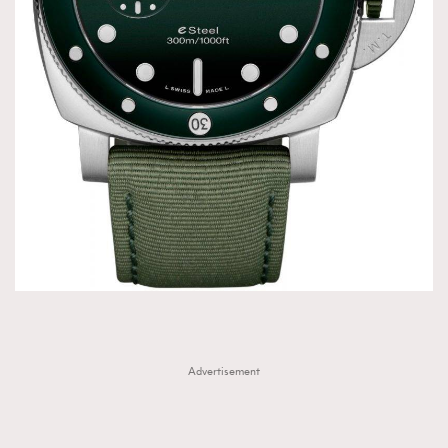
TRENDING
AFrenchMind
DressLikeAParisienne
EmpowerF
FashionWeek
FigaroAesthetic
Advertisement