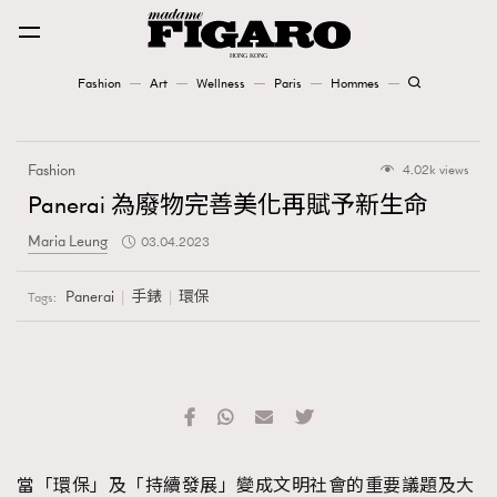
Fashion
Art
Wellness
Paris
Hommes
Fashion
Fashion
4.02k views
Art
Panerai 為廢物完善美化再賦予新生命
Maria Leung
03.04.2023
Wellness
Karena Lam is On Our Cover
Panerai
手錶
環保
Tags:
Paris
Hommes
當「環保」及「持續發展」變成文明社會的重要議題及大