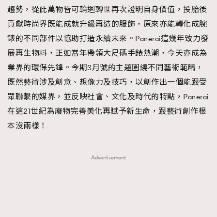
趨勢，從此萬物皆可輪迴轉世再次證明自身價值，投胎後
TRENDING
貢獻時尚界既能成就升級再造的服飾，原來亦能轉化成腕
#FigaroExhibition 群星力撐MF X Leung Mo《See
AFrenchMind
3
錶的不同部件以協助打造永續未來。Panerai這幾年致力發
You In My Dream》展覽
DressLikeAParisienne
1
展再生物料，正如當年帶領大尺碼手錶熱潮，今天亦成為
EmpowerF
103
業界的環保先鋒。今期3月號的主題圍繞不同藝術範疇，
FashionWeek
191
既然藝術涉及創意、想像力及技巧，以創作出一個能跟受
FigaroAesthetic
308
眾聯繫的媒界，並反映社會、文化及時代的特點，Panerai
FigaroAstrology
417
在這21世紀為廢物完善美化再賦予新生命，跟藝術創作根
FigaroBeauty
424
本沒兩樣！
FigaroBeautyRitual
7
FigaroCeleb
547
Advertisement
#FigaroExhibition Wyman 揭曉 Figaro Exhibition
FigaroCinéma
281
第二站！
FigaroDigitalCover
17
FigaroExhibition
12
FigaroExpert
1