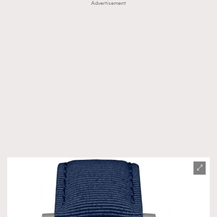
Advertisement
About us
Collaboration Opportunity
Disclaimer
Privacy
New Media Group
|
Madame Figaro editions:
France
|
Greece
|
Japan
|
Portugal
|
Spain