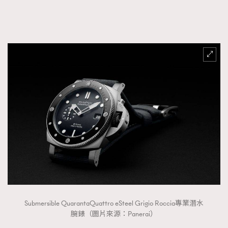
FigaroTalk
48
FigaroWatch
83
Grooming&Fitness
38
HommesFashion
2
HommeStyle
132
NoBagNoLife
349
People
53
#FigaroIssue 專訪陳漢娜Hanna與Takuro｜模特
TheFrenchWay
145
情侶談愛情
VAxChowSangSang
4
WatchesWonder&Beyond
21
WatchesWonder&Beyond
1
向ChanelN°5致敬
1
大時代小事情
42
Submersible QuarantaQuattro eSteel Grigio Roccia專業潛水
時尚熱話
537
腕錶（圖片來源：Panerai）
時尚配飾
297