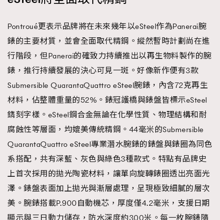
Pontroué更表示品牌將在未來幾年以eSteel作為Panerai腕
錶的主要材質，並會全面取代精鋼。縱然暫時計劃尚在進
行階段，但Panerai的確致力持續推出以再生物料製作的腕
錶，推行持續發展的決心可見一斑。好像新作便有3款
Submersible QuarantaQuattro eSteel腕錶，內含72克再生
材料，佔整體重量的52%。錶冠護橋與錶盤皆標示eSteel
鐫刻字樣。eSteel鋼合金無論在化學性質、物理結構和耐
腐蝕性等層面，均媲美傳統精鋼。44毫米的Submersible
QuarantaQuattro eSteel專業潛水腕錶的錶盤與錶圈為同色
系搭配，共有深藍、灰色與綠色3種款式。特點有品牌史
上首次採用的拋光陶瓷材料，讓單向旋轉錶圈透出亮面光
澤。錶盤表面加上拋光與漸層處理，呈現極致細膩的層次
美。腕錶搭載P.900自動機芯，厚度僅4.2毫米，支援日期
顯示與三日動力儲存，防水深度約300米。每一枚腕錶隨