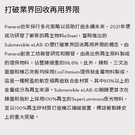
時裝心理學
2
打破業界回收再用界限
當巨蟹座遇上處女座 Tyson Yoshi x 林家謙
煲劇日常
334
玩物壯志
1
Panerai近年採行多元策略以協助打造永續未來，2021年便
成功研發了嶄新的再生物料eSteel，當時推出的
Submersible eLAB-ID便打破業界回收再用界限的概念。由
Panerai創意工坊啟發研究和開發，由高比例再生原料製成
的環保物料，佔整錶總重的98.6%。此外，錶殼、三文治
面盤和機芯夾板均採用EcoTitanium環保鈦金屬物料製成。
這是一種輕盈的航空級再造鈦合金材質，其中80%以上的
本人已詳閱並同意遵守本文列明條款及細則。 請瀏覽
(
nmg.com.hk/privacy
) 閱讀本公司的私隱政策聲明。
金屬成分為再生來源。Submersible eLAB-ID腕錶更首次在
本人願意接收新傳媒集團的最新消息及其他宣傳資訊，本人同意
錶盤和指針上採用100%再生的SuperLuminova夜光物料，
新傳媒集團使用本人的個人資料於任何推廣用途。
並以100%再生矽材質打造機芯擒縱裝置，標誌著製錶史
上的重大突破。