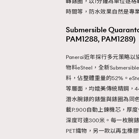
轉錶圈，以1分鐘為單位逐格
時間等，防水效果自然是專
Submersible Quarant
PAM1288, PAM1289)
Panerai近年採行多元策
物料eSteel，全新Submersibl
料，佔整體重量的52%。eS
等層面，均媲美傳統精鋼，44毫米的Su
潛水腕錶的錶盤與錶圈為同
載P.900自動上鍊機芯，厚
深度可達300米。每一枚腕
PET織物，另一款以再生橡膠