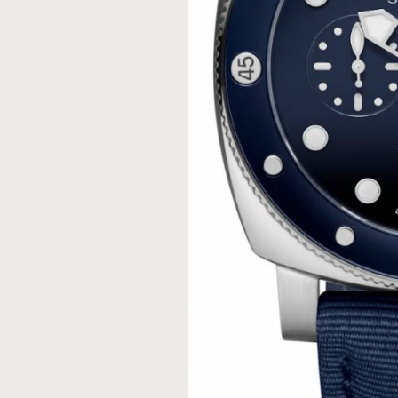
AFrenchMind
D