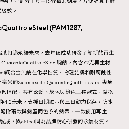
轉動，並劃分了其中15分鐘的刻度，方便計算下潛
業級數。
aQuattro eSteel (PAM1287,
略以協助打造永續未來，去年便成功研發了嶄新的再生
e QuarantaQuattro eSteel腕錶，內含72克再生材
teel鋼合金無論在化學性質、物理結構和耐腐蝕性
bmersible QuarantaQuattro eSteel專業
色系搭配，共有深藍、灰色與綠色三種款式，錶搭
度僅4.2毫米，支援日期顯示與三日動力儲存，防水
錶隨附兩款與錶盤同色系的錶帶，一款使用再生
製成，與eSteel同為品牌精心研發的永續材質。