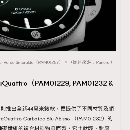
 eSteel Verde Smeraldo（PAM01287）。（圖片來源︰Panerai）
taQuattro（PAM01229, PAM01232 &
taQuattro則推出全新44毫米錶款，更提供了不同材質及顏
aQuattro Carbotec Blu Abisso （PAM01232）的
種碳纖維的複合材料物料而製，它比鈦輕、耐腐