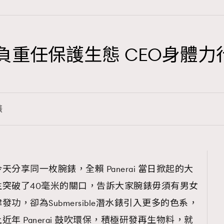
eel肩負重任保護生態 CEO身體
TRENDING
3
AFrenchMind
錶
1
DressLikeAParisienne
103
EmpowerF
191
分享同一枚腕錶，全賴 Panerai 當日掀起的大
FashionWeek
突破了40毫米的關口，告訴大家腕錶毋須有男女
308
FigaroAesthetic
功，卻為Submersible潛水錶引入更多的色系，
年 Panerai 鼓吹環保，積極研發再生物料，就