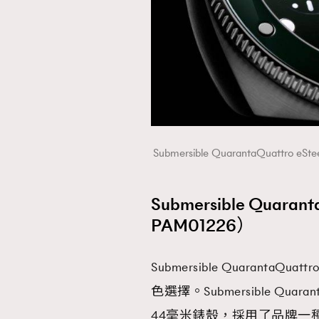
Submersible QuarantaQuattro
Submersible Quaran
PAM01226）
Submersible Quaran
色選擇。Submersible Quarant
44毫米錶殼，採用了品牌一