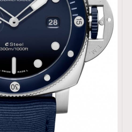
TRENDING
ressLikeAParisienne
Empower
FigaroAesthetic