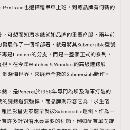
an-Marc Pontroue也選擇踏單車上班，到底品牌有何新的
不可分，可想而知潛水錶就如品牌的重要命脈，兩年前
的發展作了一個新部署，就是將其Submersible型號
le不再是Luminor的分支，而是一整個正式的系列，
重視。在今年Watches & Wonders的高級鐘錶展
一個深海世界，來展示全數的Submersible新作。
潛水錶，是Panerai於1956年專門為埃及海軍打造的
他型號的腕錶還要強悍，而品牌則形容它為「求生儀
怪影星史泰龍早就被Submersible迷倒。作為一
計有許多針對潛水員需要的細節，例如配有單向旋