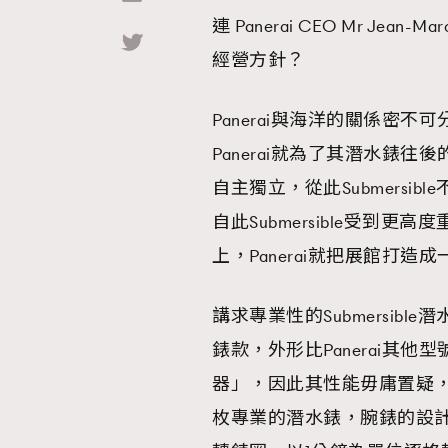
連 Panerai CEO Mr Je
Hommes
經營方針？
Panerai與海洋的關係密
Panerai就為了其潛水錶往後
自主獨立，從此Submersib
自此Submersible受到更高度
上，Panerai就把展館打造成
講求專業性的Submersible
錶款，外形比Panerai其
器」，因此其性能毋庸置疑，難
枚專業的潛水錶，腕錶的設