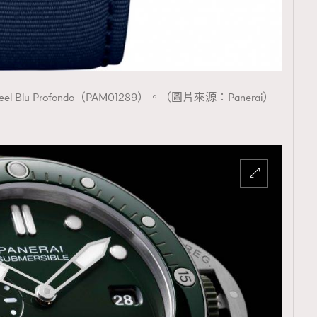
覽(
nmg.com.hk/privacy
) 閱讀本
o eSteel Blu Profondo（PAM01289）。（圖片來源︰Panerai）
資訊，本人同意新傳媒集團使用