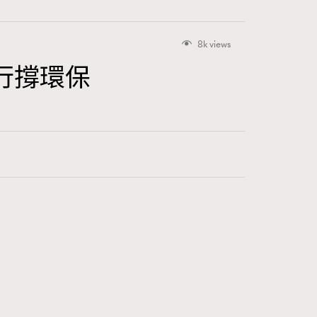
8k views
力行撐環保
416
FigaroAstrology
424
FigaroBeauty
7
FigaroBeautyRitual
547
FigaroCeleb
281
FigaroCinéma
17