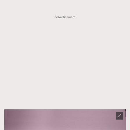
時裝心理學
2
當巨蟹座遇上處女座 Tyson Yoshi x 林家謙
煲劇日常
334
Advertisement
玩物壯志
1
本人已詳閱並同意遵守本文列明條款及細則。 請瀏覽
(
nmg.com.hk/privacy
) 閱讀本公司的私隱政策聲明。
本人願意接收新傳媒集團的最新消息及其他宣傳資訊，本人同意
新傳媒集團使用本人的個人資料於任何推廣用途。