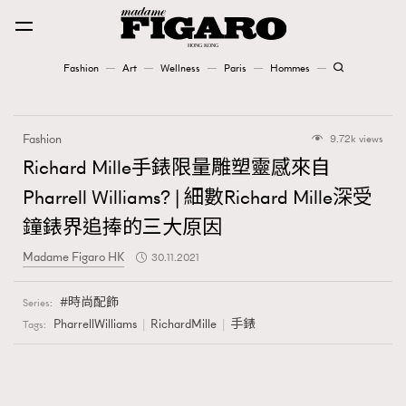
Fashion
Art
Wellness
Paris
Hommes
Fashion
Fashion
9.72k views
Art
Richard Mille手錶限量雕塑靈感來自
Pharrell Williams? | 細數Richard Mille深受
Wellness
鐘錶界追捧的三大原因
Karena Lam is On Our Cover
Madame Figaro HK
30.11.2021
Paris
時尚配飾
Series:
PharrellWilliams
RichardMille
手錶
Tags:
Hommes