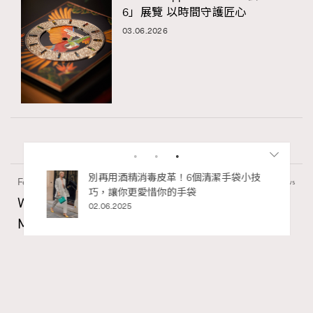
6」展覽 以時間守護匠心
03.06.2026
私藏的顯
別再用酒精消毒皮革！6個清潔手袋小技
Fashion
1.57k views
巧，讓你更愛惜你的手袋
Watches and Wonders 2026: CHANEL全新
02.06.2025
Mademoiselle Privé Bouton Lion獅子系列戒指
錶與長頸鏈錶
Maria Leung
06.08.2026
RECOMMENDED
FigaroIssue
Series: