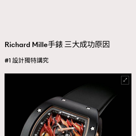
FigaroFrancais
41
FigaroGadget
1
FigaroHealth
647
FigaroHub
128
Richard Mille手錶 三大成功原因
FigaroIcon
68
法國五月French May專訪四位香港文藝代表
FigaroInsight
156
#1 設計獨特講究
FigaroIssue
271
FigaroJewellery
87
FigaroLifestyle
230
FigaroLove
89
FigaroMasterclass
20
FigaroMusic
90
FigaroStyle
89
#FigaroIssue 容祖兒封面專訪｜追逐歌手夢
FigaroSubculture
14