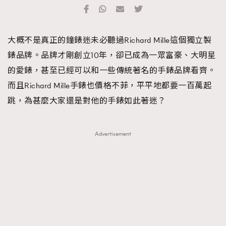
TRENDING
#FigaroExhibition 群星力撐MF X Leung Mo《See
AFrenchMind
3
大概不是真正的鐘錶迷未必聽過Richard Mille這個獨立製
You In My Dream》展覽
DressLikeAParisienne
1
錶品牌。品牌才剛創立10年，卻已成為一眾富豪、大明星
EmpowerF
103
的愛錶，甚至已經可以和一些傳統著名的手錶品牌看齊。
FashionWeek
191
而且Richard Mille手錶也價格不菲，平平地都要一百萬起
FigaroAesthetic
308
跳，為甚麼大家還是對他的手錶如此著迷？
FigaroAstrology
417
FigaroBeauty
424
Advertisement
FigaroBeautyRitual
7
FigaroCeleb
547
#FigaroExhibition Wyman 揭曉 Figaro Exhibition
FigaroCinéma
281
第二站！
FigaroDigitalCover
17
FigaroExhibition
12
FigaroExpert
1