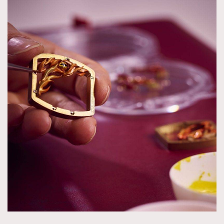
About us
Collaboration Opportunity
Disclaimer
Privacy
New Media Group
|
Madame Figaro editions:
France
|
Greece
|
Japan
|
Portugal
|
Spain