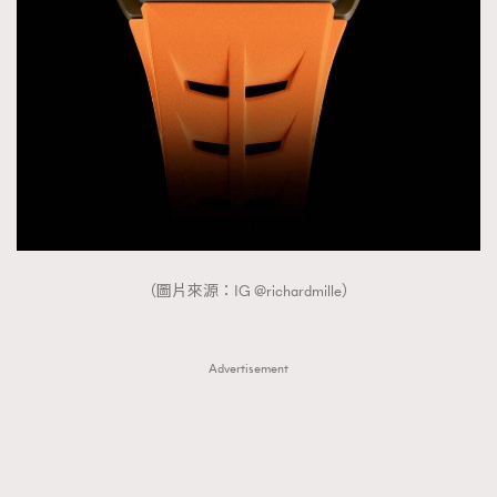
（圖片來源：IG @richardmille）
Advertisement
TRENDING
AFrenchMind
DressLikeAParisienne