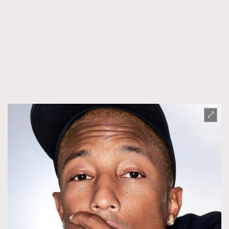
EmpowerF
FashionWeek
FigaroAesthetic