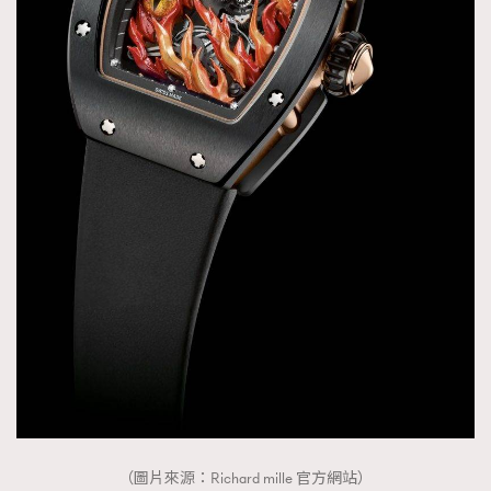
FigaroTalk
48
FigaroWatch
83
Grooming&Fitness
38
HommesFashion
2
HommeStyle
132
NoBagNoLife
349
People
53
#FigaroIssue 專訪陳漢娜Hanna與Takuro｜模特
TheFrenchWay
145
情侶談愛情
VAxChowSangSang
4
WatchesWonder&Beyond
21
WatchesWonder&Beyond
1
向ChanelN°5致敬
1
大時代小事情
42
時尚熱話
537
（圖片來源：Richard mille 官方網站）
時尚配飾
297