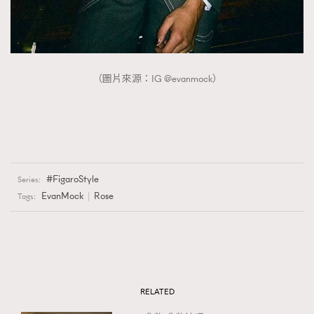
（圖片來源：IG @evanmock）
FigaroStyle
Series:
EvanMock
Rose
Tags:
RELATED