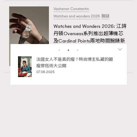
Vacheron Constantin
Watches and wonders 2026
腕錶
Watches and Wonders 2026: 江詩
丹頓Overseas系列推出超薄機芯
及Cardinal Points兩地時間腕錶新
作
06.08.2026
私藏的顯
別再用酒精消毒皮革！6個清潔手袋小技
巧，讓你更愛惜你的手袋
02.06.2025
Fashion
130 views
Watches and Wonders 2026: CHANEL全新
RECOMMENDED
Mademoiselle Privé Bouton Lion獅子系列戒指
錶與長頸鏈錶