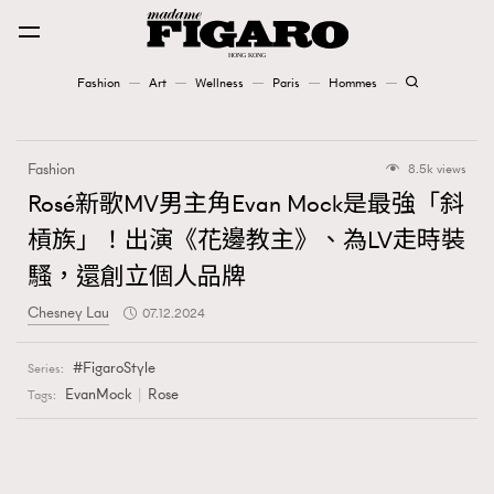
Fashion
Art
Wellness
Paris
Hommes
Fashion
Fashion
8.5k views
Art
Rosé新歌MV男主角Evan Mock是最強「斜
槓族」！出演《花邊教主》、為LV走時裝
Wellness
騷，還創立個人品牌
Karena Lam is On Our Cover
Chesney Lau
07.12.2024
Paris
FigaroStyle
Series:
EvanMock
Rose
Tags:
Hommes