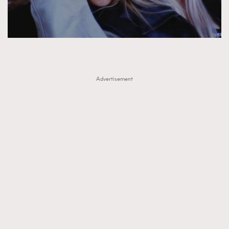
FigaroTalk
48
FigaroWatch
83
Grooming&Fitness
38
HommesFashion
2
HommeStyle
132
Advertisement
NoBagNoLife
349
People
53
#FigaroIssue 專訪陳漢娜Hanna與Takuro｜模特
TheFrenchWay
145
情侶談愛情
VAxChowSangSang
4
WatchesWonder&Beyond
21
WatchesWonder&Beyond
1
向ChanelN°5致敬
1
大時代小事情
42
時尚熱話
537
時尚配飾
297