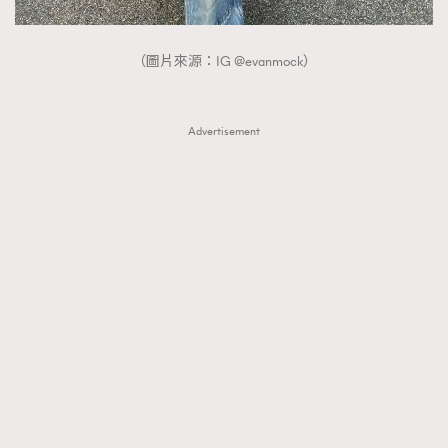
（圖片來源：IG @evanmock）
Advertisement