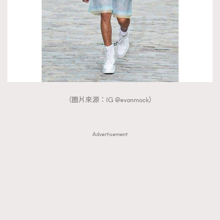
（圖片來源：IG @evanmock）
Advertisement