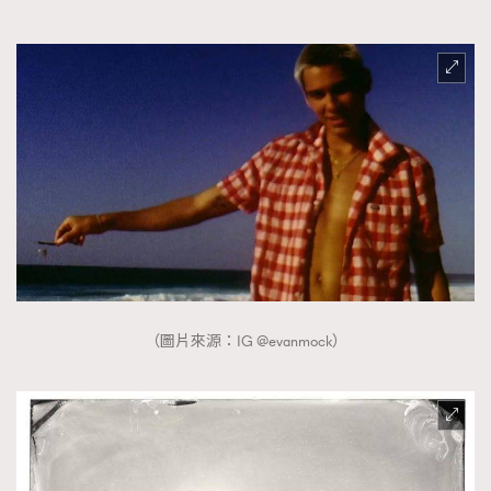
TRENDING
AFrenchMind
DressLikeAParisienne
EmpowerF
FashionWeek
FigaroAesthetic
（圖片來源：IG @evanmock）