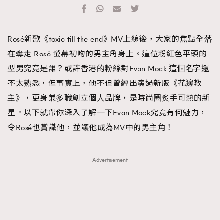
TRENDING
#FigaroExhibition 群星力撐MF X Leung Mo《See
AFrenchMind
3
Rosé新歌《toxic till the end》MV上線後，大家的焦點全落
You In My Dream》展覽
DressLikeAParisienne
1
在奪走 Rosé 螢幕初吻的男主角身上。這位粉紅色平頭的
EmpowerF
103
型男究竟是誰？或許香港的粉絲對Evan Mock 這個名字還
FashionWeek
191
不太熟悉，但事實上，他不但曾經出演過新版《花邊教
FigaroAesthetic
308
主》，更身兼多職創立個人品牌，是時尚圈炙手可熱的新
FigaroAstrology
416
星。以下就帶你深入了解一下Evan Mock究竟有何魅力，
FigaroBeauty
424
令Rosé也賞識他，並讓他成為MV中的男主角！
FigaroBeautyRitual
7
FigaroCeleb
547
Advertisement
#FigaroExhibition Wyman 揭曉 Figaro Exhibition
FigaroCinéma
281
第二站！
FigaroDigitalCover
17
FigaroExhibition
12
FigaroExpert
1