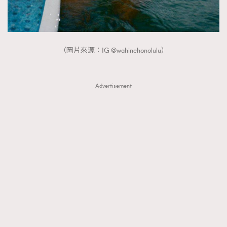
（圖片來源：IG @wahinehonolulu）
Advertisement