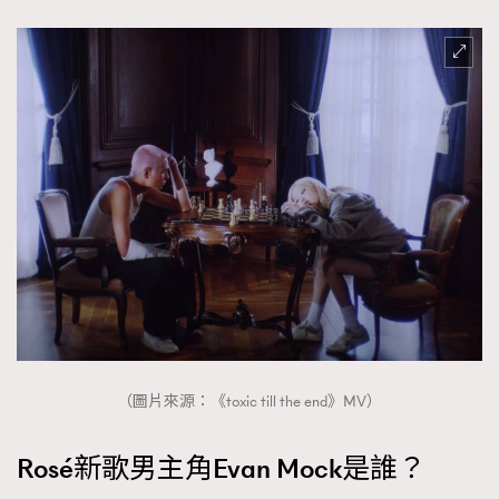
時裝心理學
2
當巨蟹座遇上處女座 Tyson Yoshi x 林家謙
煲劇日常
334
玩物壯志
1
本人已詳閱並同意遵守本文列明條款及細則。 請瀏覽
(
nmg.com.hk/privacy
) 閱讀本公司的私隱政策聲明。
本人願意接收新傳媒集團的最新消息及其他宣傳資訊，本人同意
新傳媒集團使用本人的個人資料於任何推廣用途。
（圖片來源：《toxic till the end》MV）
Rosé新歌男主角Evan Mock是誰？