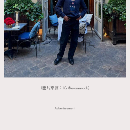
（圖片來源：IG @evanmock）
Advertisement