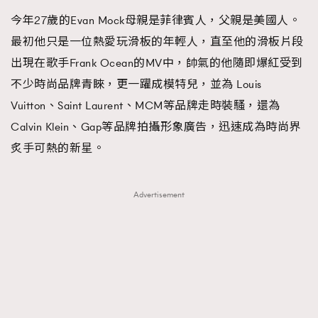
今年27歲的Evan Mock母親是菲律賓人，父親是美國人。
About us
Collaboration Opportunity
Disclaimer
Privacy
最初他只是一位熱愛玩滑板的年輕人，直至他的滑板片段
New Media Group
|
Madame Figaro editions:
France
|
Greece
|
Japan
|
Portugal
|
Spain
出現在歌手Frank Ocean的MV中，帥氣的他隨即爆紅受到
不少時尚品牌青睞，更一躍成模特兒，並為 Louis
Vuitton、Saint Laurent、MCM等品牌走時裝騷，還為
Calvin Klein、Gap等品牌拍攝形象廣告，迅速成為時尚界
炙手可熱的新星。
Advertisement