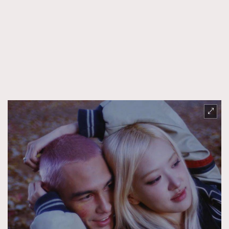
FigaroFrancais
41
FigaroGadget
1
FigaroHealth
647
FigaroHub
128
FigaroIcon
68
法國五月French May專訪四位香港文藝代表
FigaroInsight
156
FigaroIssue
271
FigaroJewellery
87
FigaroLifestyle
230
FigaroLove
89
FigaroMasterclass
20
FigaroMusic
90
FigaroStyle
89
#FigaroIssue 容祖兒封面專訪｜追逐歌手夢
FigaroSubculture
14