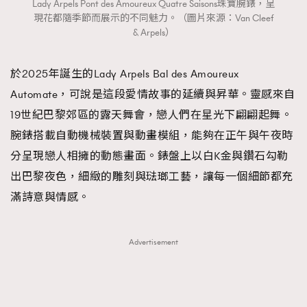
Lady Arpels Pont des Amoureux Quatre Saisons珠寶腕錶，呈
現花都隨季節而展示的不同魅力。（圖片來源：Van Cleef
& Arpels）
於2025年誕生的Lady Arpels Bal des Amoureux
Automate，可說是這段愛情故事的延續與昇華。靈感來自
19世紀巴黎郊區的露天舞會，戀人們在星光下翩翩起舞。
腕錶搭載自動機械裝置與動畫模組，能夠在正午與午夜時
分呈現戀人相擁的動態畫面。錶盤上以白K金與鑽石勾勒
出巴黎夜色，細緻的雕刻與琺瑯工藝，讓每一個細節都充
滿詩意與情感。
Advertisement