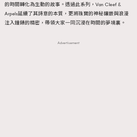
的時間轉化為生動的故事。透過此系列，Van Cleef &
About us
Collaboration Opportunity
Disclaimer
Privacy
Arpels延續了其詩意的本質，更將珠寶的神秘鑲嵌與浪漫
New Media Group
|
Madame Figaro editions:
France
|
Greece
注入鐘錶的精密，帶領大家一同沉浸在時間的夢境裏。
|
Japan
|
Portugal
|
Spain
Advertisement