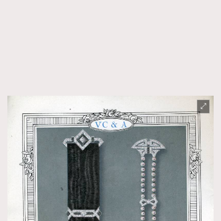
AFrenchMind
DressLikeAParisienne
EmpowerF
FashionWeek
FigaroAesthetic