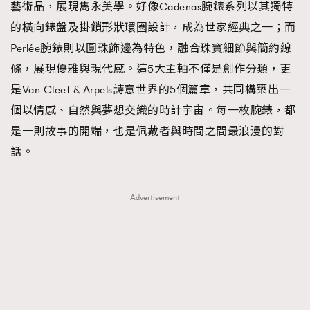
藝術品，展現雋永美學。好像Cadenas腕錶系列以其獨特
的橫向錶盤及掛鎖形狀環圈設計，成為世家經典之一；而
Perlée腕錶則以圓珠飾邊為特色，融合珠寶細節與簡約線
條，展現優雅與現代感。這5大主軸不僅是創作分類，更
是Van Cleef & Arpels詩意世界的5個篇章，共同構築出一
個以情感、自然與夢想交織的時計宇宙。每一枚腕錶，都
是一則故事的開端，也是佩戴者與時間之間最浪漫的對
話。
Advertisement