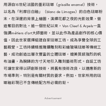
用源自16世紀法國的墨彩琺瑯（grisaille enamel）技術，
以名為「利摩日白釉」（blanc de Limoges）的白色琺瑯粉
末，在深邃的背景上繪圖，演繹花都之夜的光影效果，營
造奪目的對比。逾一個世紀以來，Van Cleef & Arpels一直
強調métiers d’art大師藝術，並以此作為產品創作的核心價
值，因此世家選擇組建自家琺瑯工坊，成為享譽全球的工
藝殿堂。工坊持續精進璣鏤雕刻和彩繪玻璃琺瑯等傳統工
藝，成功創造出層次豐富的立體琺瑯，媲美質感強烈的帆
布油畫，為腕錶的方寸天地引入雕刻藝術形式。自設工坊
可讓世家得以研創新技術，將舊有技術改良，以適應新的
市場準則，特別是有關材質的要求。例如，世家所用的琺
瑯釉彩現已不含傳統配方所必需的鉛。
Advertisement