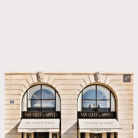
FigaroTalk
48
FigaroWatch
83
Grooming&Fitness
38
HommesFashion
2
HommeStyle
132
NoBagNoLife
349
People
53
#FigaroIssue 專訪陳漢娜Hanna與Takuro｜模特
TheFrenchWay
145
情侶談愛情
VAxChowSangSang
4
WatchesWonder&Beyond
21
WatchesWonder&Beyond
1
向ChanelN°5致敬
1
大時代小事情
42
時尚熱話
537
時尚配飾
297