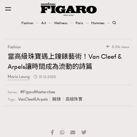
Fashion
Art
Wellness
Paris
Hommes
Fashion
Fashion
5.31k views
Art
當高級珠寶遇上鐘錶藝術！Van Cleef &
Arpels讓時間成為流動的詩篇
Wellness
Maria Leung
31.12.2025
Karena Lam is On Our Cover
FigaroMasterclass
Series:
Paris
VanCleef&Arpels
腕錶
高級珠寶
Tags:
Hommes