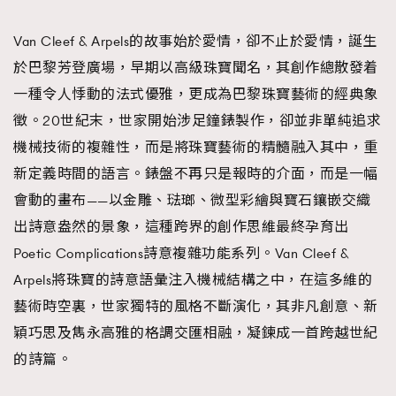
TRENDING
Van Cleef & Arpels的故事始於愛情，卻不止於愛情，誕生
#FigaroExhibition 群星力撐MF X Leung Mo《See
AFrenchMind
3
於巴黎芳登廣場，早期以高級珠寶聞名，其創作總散發着
You In My Dream》展覽
DressLikeAParisienne
1
一種令人悸動的法式優雅，更成為巴黎珠寶藝術的經典象
EmpowerF
103
徵。20世紀末，世家開始涉足鐘錶製作，卻並非單純追求
FashionWeek
191
機械技術的複雜性，而是將珠寶藝術的精髓融入其中，重
FigaroAesthetic
308
新定義時間的語言。錶盤不再只是報時的介面，而是一幅
FigaroAstrology
416
會動的畫布——以金雕、琺瑯、微型彩繪與寶石鑲嵌交織
FigaroBeauty
424
出詩意盎然的景象，這種跨界的創作思維最終孕育出
FigaroBeautyRitual
7
Poetic Complications詩意複雜功能系列。Van Cleef &
FigaroCeleb
547
Arpels將珠寶的詩意語彙注入機械結構之中，在這多維的
#FigaroExhibition Wyman 揭曉 Figaro Exhibition
FigaroCinéma
281
藝術時空裏，世家獨特的風格不斷演化，其非凡創意、新
第二站！
FigaroDigitalCover
17
穎巧思及雋永高雅的格調交匯相融，凝鍊成一首跨越世紀
FigaroExhibition
的詩篇。
12
FigaroExpert
1