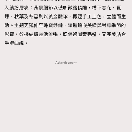
入繽紛層次︰背景細節以琺瑯微繪精雕，橋下春花、夏
蝶、秋葉及冬雪則以黃金雕琢，再經手工上色，立體而生
動。主題更延伸至珠寶錶鏈，錶鏈鑲嵌美鑽與對應季節的
彩寶，鉸接結構靈活流暢，既保留圖案完整，又完美貼合
手腕曲線。
Advertisement