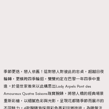
季節更迭，戀人依舊！這對戀人對彼此的忠貞，超越日夜
輪轉，更橫跨四季輪迴，雙雙約定在巴黎一年四季中重
逢。於是世家後來以此構思出Lady Arpels Pont des
Amoureux Quatre Saisons珠寶腕錶，將戀人橋的經典場景
重新彩繪，以細膩色彩與光影，呈現花都隨季節而展示的
不同魅力。4款腕錶皆採用彩色墨彩琺瑯技術，為錶盤注