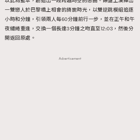
以此為藍本，創造出一段跨越時空的戀曲。錶盤上演繹出
一雙戀人於巴黎橋上相會的旖旎時光，以雙逆跳模組追逐
小時和分鐘，引領兩人每60分鐘前行一步，並在正午和午
夜繾綣重逢，交換一個長達3分鐘之吻直至12:03，然後分
開返回原處。
Advertisement