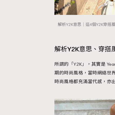
解析Y2K意思｜這4個Y2K穿
解析Y2K意思、穿搭
所謂的「Y2K」，其實是 Yea
期的時尚風格，當時網絡世
時尚風格都充滿當代感，亦出