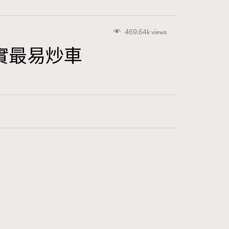
469.64k views
實最易炒車
416
FigaroAstrology
424
FigaroBeauty
7
FigaroBeautyRitual
547
FigaroCeleb
281
FigaroCinéma
17