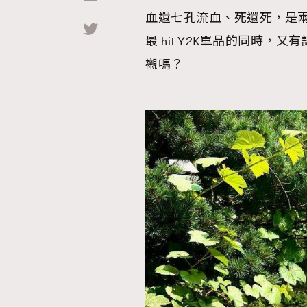
血還七孔流血、死還死，是兩回
Hommes
最 hit Y2K單品的同時
襯嗎？