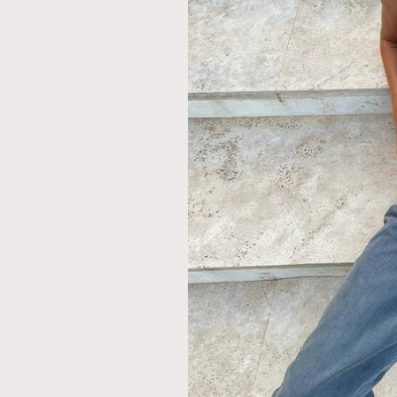
AFrenchMind
D