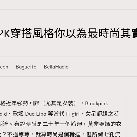
Y2K穿搭風格你以為最時尚其
TRENDING
3
AFrenchMind
een
Baguette
BellaHadid
1
DressLikeAParisienne
103
EmpowerF
191
格近年強勢回歸（尤其是女裝），Blackpink
FashionWeek
adid、歌姬 Dua Lipa 等當代 IT girl、女星都趨之若
308
FigaroAesthetic
風格潮流。有說時尚是二十年一個輪迴，莫非媽媽的衣
堂？不過等等，就算時尚是個輪迴，但所謂七孔流