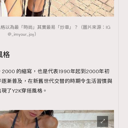
搭風格以為最「時尚」其實最易「炒車」？（圖片來源：IG
@_imyour_joy）
風格
r 2000 的縮寫，也是代表1990年起到2000年初
界逐漸普及，在新舊世代交替的時期令生活習慣與
現了Y2K穿搭風格。