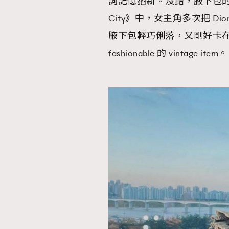
詞記憶猶新。沒錯，腋下包的崛起
City》中，女主角多次把 Di
腋下包輕巧俐落，又剛好卡
fashionable 的 vintage item。