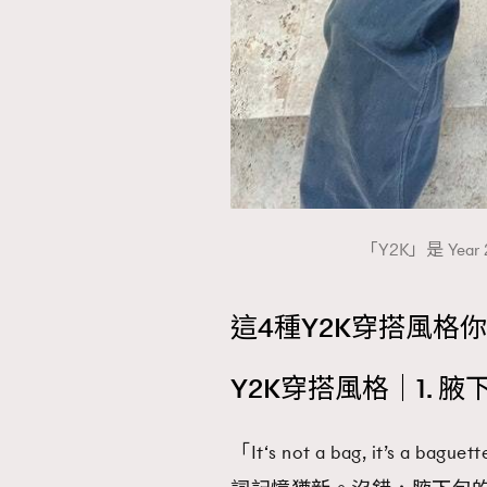
本人已詳閱並同意遵守本文列明條款及細則。 請瀏
公司的私隱政策聲明。
本人願意接收新傳媒集團的最新消息及其他宣傳
本人的個人資料於任何推廣用途。
「Y2K」是 Year
這4種Y2K穿搭風格
Y2K穿搭風格｜1. 腋
「It‘s not a bag, it’