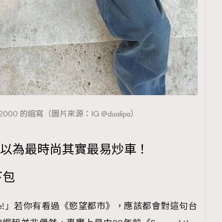
覽(
nmg.com.hk/privacy
) 閱讀本
資訊，本人同意新傳媒集團使用
 2000 的縮寫（圖片來源：IG @dualipa）
你以為最時尚其實最易炒車！
下包
s a baguette!」若你有看過《慾望都市》，應該都會對這句台