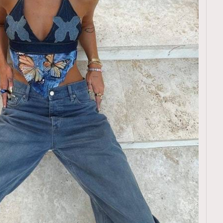
TRENDING
ressLikeAParisienne
Empower
FigaroAesthetic